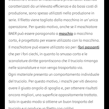
caratterizzati da un'elevata efficienza e da bassi costi di
produzione, sono spesso utilizzati nella produzione in
serie. Il filetto viene tagliato dalla macchina in un'unica
operazione. Per questo motivo, anche se il maschiatore
BAER può essere paragonato a
maschio
a macchina
corto, è progettato per essere utilizzato con la macchina.
Il maschiatore può essere utilizzato sia per i
fori passanti
che per i fori ciechi, in quanto lo smusso corto e le
scanalature diritte garantiscono che il truciolo rimanga
nelle scanalature e non venga trasportato via.
Ogni materiale presenta un comportamento individuale
del truciolo. Per questo motivo, i maschi per viti devono
avere il giusto angolo di spoglia e, per ottenere risultati
ancora migliori, una superficie appositamente trattata.
Solo in questo modo si ottiene un buon trasporto del
truciolo e si produce un filetto con calibri.