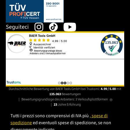
Dieser Link öffnet sich in einem neuen Tab.
Seguiteci
Durchschnittliche Bewertung von BAER Tools GmbH bei Trustami:
4.99 / 5.00
mit
135.063
Bewertungen
|
Bewertungsgrundlage des Anbieters: 3 Verkaufsplattformen
|
23
Jahre Erfahrung
Tutti i prezzi sono comprensivi di IVA più
, spese di
spedizione
ed eventuali spese di spedizione, se non
diversamente indicato.