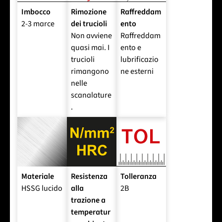
Imbocco
Rimozione
Raffreddam
2-3 marce
dei trucioli
ento
Non avviene
Raffreddam
quasi mai. I
ento e
trucioli
lubrificazio
rimangono
ne esterni
nelle
scanalature
.
Materiale
Resistenza
Tolleranza
HSSG lucido
alla
2B
trazione a
temperatur