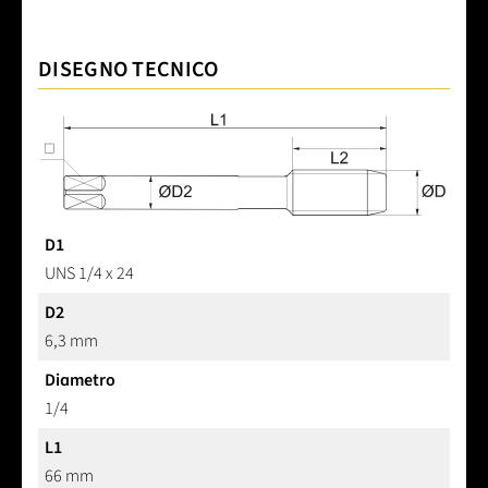
DISEGNO TECNICO
D1
UNS 1/4 x 24
D2
6,3 mm
Diametro
1/4
L1
66 mm