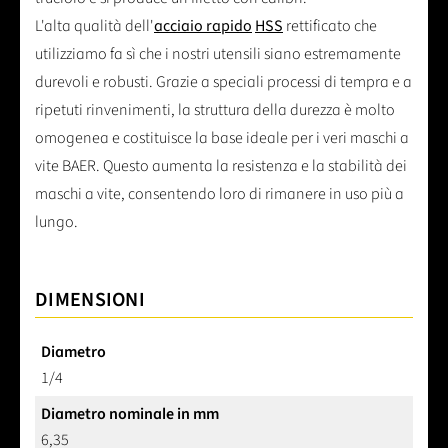
L'alta qualità dell'
acciaio rapido
HSS
rettificato che
utilizziamo fa sì che i nostri utensili siano estremamente
durevoli e robusti. Grazie a speciali processi di tempra e a
ripetuti rinvenimenti, la struttura della durezza è molto
omogenea e costituisce la base ideale per i veri maschi a
vite BAER. Questo aumenta la resistenza e la stabilità dei
maschi a vite, consentendo loro di rimanere in uso più a
lungo.
DIMENSIONI
Diametro
1/4
Diametro nominale in mm
6,35