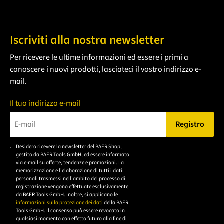
Iscriviti alla nostra newsletter
Per ricevere le ultime informazioni ed essere i primi a
conoscere i nuovi prodotti, lasciateci il vostro indirizzo e-
mail.
Il tuo indirizzo e-mail
Registro
Bitte geben Sie eine gültige E-Mail-Adresse ein.
Desidero ricevere la newsletter del BAER Shop,
Bitte akzeptieren Sie
gestito da BAER Tools GmbH, ed essere informato
die
via e-mail su offerte, tendenze e promozioni. La
memorizzazione e l'elaborazione di tutti i dati
Datenschutzerklärung,
personali trasmessi nell'ambito del processo di
um sich anzumelden.
registrazione vengono effettuate esclusivamente
da BAER Tools GmbH. Inoltre, si applicano le
informazioni sulla protezione dei dati
della BAER
Tools GmbH. Il consenso può essere revocato in
qualsiasi momento con effetto futuro alla fine di