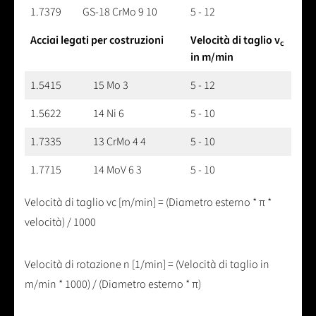
1.7379
GS-18 CrMo 9 10
5 - 12
Acciai legati per costruzioni
Velocità di taglio v
c
in m/min
1.5415
15 Mo 3
5 - 12
1.5622
14 Ni 6
5 - 10
1.7335
13 CrMo 4 4
5 - 10
1.7715
14 MoV 6 3
5 - 10
Velocità di taglio vc [m/min] = (Diametro esterno * π *
velocità) / 1000
Velocità di rotazione n [1/min] = (Velocità di taglio in
m/min * 1000) / (Diametro esterno * π)