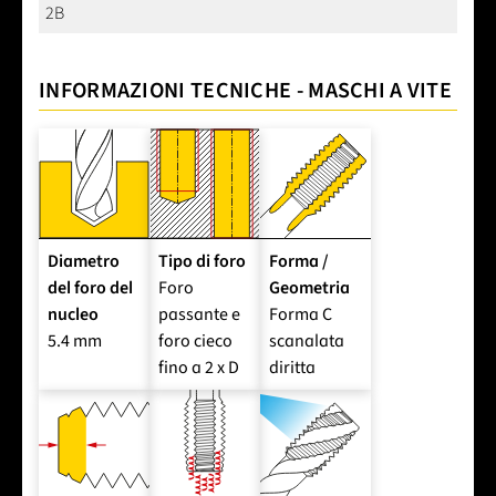
2B
INFORMAZIONI TECNICHE - MASCHI A VITE
Diametro
Tipo di foro
Forma /
del foro del
Foro
Geometria
nucleo
passante e
Forma C
5.4 mm
foro cieco
scanalata
fino a 2 x D
diritta