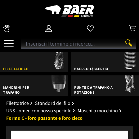
FILETTATRICE
BAERCOIL/BAERFIX
MANDRINI PER
PUNTE DA TRAPANO A
TRAPANO
ROTAZIONE
Filettatrice
Standard del filo
UNS - amer. con passo speciale
Maschi a macchina
Forma C - foro passante e foro cieco
Salta la galleria di immagini