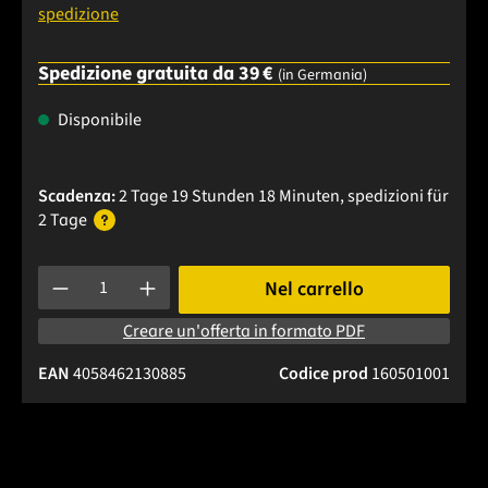
spedizione
Spedizione gratuita da 39 €
(in Germania)
Disponibile
Scadenza:
2 Tage 19 Stunden 18 Minuten
, spedizioni
für
2 Tage
Quantità del prodotto: inserisci la quantità desiderata o usa 
Nel carrello
Creare un'offerta in formato PDF
EAN
4058462130885
Codice prod
160501001