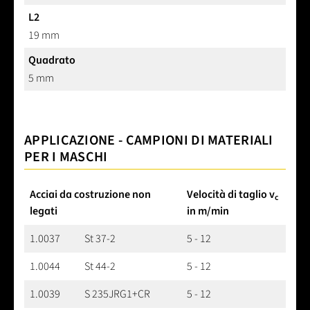
L2
19 mm
Quadrato
5 mm
APPLICAZIONE - CAMPIONI DI MATERIALI
PER I MASCHI
Acciai da costruzione non
Velocità di taglio v
c
legati
in m/min
1.0037
St 37-2
5 - 12
1.0044
St 44-2
5 - 12
1.0039
S 235JRG1+CR
5 - 12