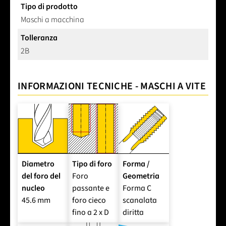
Tipo di prodotto
Maschi a macchina
Tolleranza
2B
INFORMAZIONI TECNICHE - MASCHI A VITE
Diametro
Tipo di foro
Forma /
del foro del
Foro
Geometria
nucleo
passante e
Forma C
45.6 mm
foro cieco
scanalata
fino a 2 x D
diritta