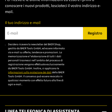
conoscere i nuovi prodotti, lasciateci il vostro indirizzo e-
mail.
Il tuo indirizzo e-mail
Registro
Bitte geben Sie eine gültige E-Mail-Adresse ein.
Desidero ricevere la newsletter del BAER Shop,
Bitte akzeptieren Sie
gestito da BAER Tools GmbH, ed essere informato
die
via e-mail su offerte, tendenze e promozioni. La
memorizzazione e l'elaborazione di tutti i dati
Datenschutzerklärung,
personali trasmessi nell'ambito del processo di
um sich anzumelden.
registrazione vengono effettuate esclusivamente
da BAER Tools GmbH. Inoltre, si applicano le
informazioni sulla protezione dei dati
della BAER
Tools GmbH. Il consenso può essere revocato in
qualsiasi momento con effetto futuro alla fine di
ogni e-mail..
LINEA TELEFONICA DI ASSISTENZA