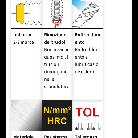
Imbocco
Rimozione
Raffreddam
2-3 marce
dei trucioli
ento
Non avviene
Raffreddam
quasi mai. I
ento e
trucioli
lubrificazio
rimangono
ne esterni
nelle
scanalature
.
Materiale
Resistenza
Tolleranza