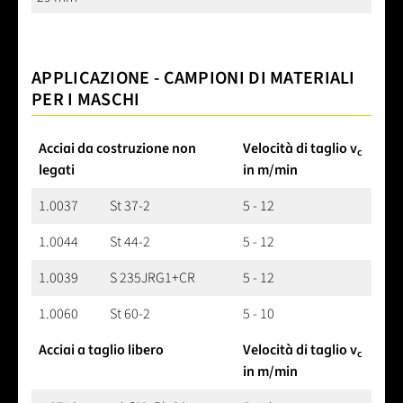
APPLICAZIONE - CAMPIONI DI MATERIALI
PER I MASCHI
Acciai da costruzione non
Velocità di taglio v
c
legati
in m/min
1.0037
St 37-2
5 - 12
1.0044
St 44-2
5 - 12
1.0039
S 235JRG1+CR
5 - 12
1.0060
St 60-2
5 - 10
Acciai a taglio libero
Velocità di taglio v
c
in m/min