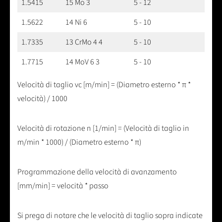
1.5415
15 Mo 3
5 - 12
1.5622
14 Ni 6
5 - 10
1.7335
13 CrMo 4 4
5 - 10
1.7715
14 MoV 6 3
5 - 10
Velocità di taglio vc [m/min] = (Diametro esterno * π *
velocità) / 1000
Velocità di rotazione n [1/min] = (Velocità di taglio in
m/min * 1000) / (Diametro esterno * π)
Programmazione della velocità di avanzamento
[mm/min] = velocità * passo
Si prega di notare che le velocità di taglio sopra indicate