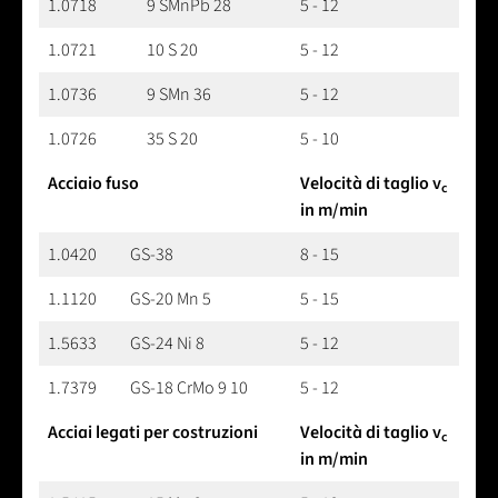
1.0718
9 SMnPb 28
5 - 12
1.0721
10 S 20
5 - 12
1.0736
9 SMn 36
5 - 12
1.0726
35 S 20
5 - 10
Acciaio fuso
Velocità di taglio v
c
in m/min
1.0420
GS-38
8 - 15
1.1120
GS-20 Mn 5
5 - 15
1.5633
GS-24 Ni 8
5 - 12
1.7379
GS-18 CrMo 9 10
5 - 12
Acciai legati per costruzioni
Velocità di taglio v
c
in m/min