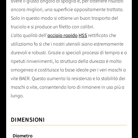
avere il giusto angolo di spoglia e, per ottenere risultati
ancora migliori, una superficie appositamente trattata.
Solo in questo modo si ottiene un buon trasporto del
truciolo e si produce un filetto con calibri.
L'alta qualità dell'
acciaio rapido
HSS
rettificato che
utilizziamo fa sì che i nostri utensili siano estremamente
durevoli e robusti. Grazie a speciali processi di tempra e a
ripetuti rinvenimenti, la struttura della durezza è molto
omogenea e costituisce la base ideale per i veri maschi a
vite BAER. Questo aumenta la resistenza e la stabilità dei
maschi a vite, consentendo loro di rimanere in uso più a
lungo.
DIMENSIONI
Diametro