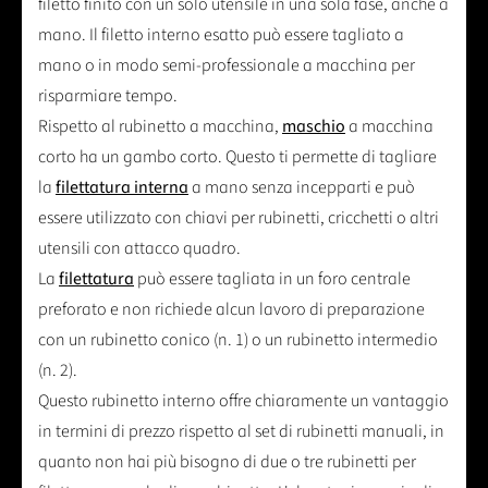
filetto finito con un solo utensile in una sola fase, anche a
mano. Il filetto interno esatto può essere tagliato a
mano o in modo semi-professionale a macchina per
risparmiare tempo.
Rispetto al rubinetto a macchina,
maschio
a macchina
corto ha un gambo corto. Questo ti permette di tagliare
la
filettatura interna
a mano senza incepparti e può
essere utilizzato con chiavi per rubinetti, cricchetti o altri
utensili con attacco quadro.
La
filettatura
può essere tagliata in un foro centrale
preforato e non richiede alcun lavoro di preparazione
con un rubinetto conico (n. 1) o un rubinetto intermedio
(n. 2).
Questo rubinetto interno offre chiaramente un vantaggio
in termini di prezzo rispetto al set di rubinetti manuali, in
quanto non hai più bisogno di due o tre rubinetti per