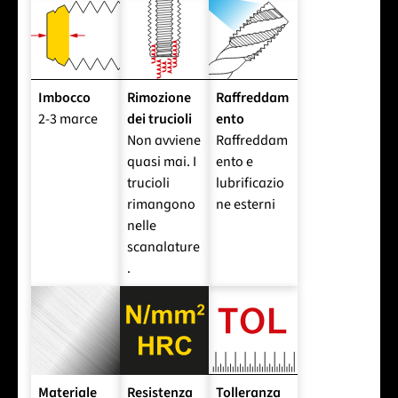
Imbocco
Rimozione
Raffreddam
2-3 marce
dei trucioli
ento
Non avviene
Raffreddam
quasi mai. I
ento e
trucioli
lubrificazio
rimangono
ne esterni
nelle
scanalature
.
Materiale
Resistenza
Tolleranza