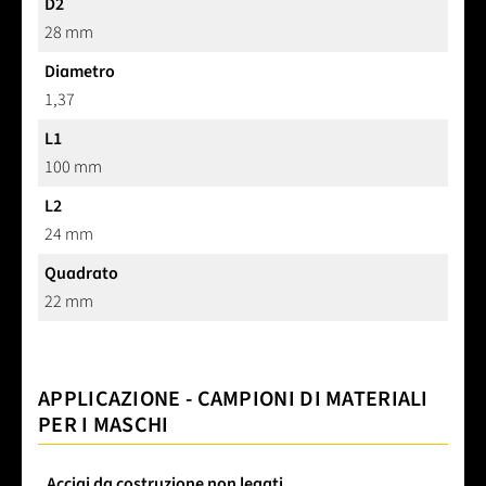
D2
28 mm
Diametro
1,37
L1
100 mm
L2
24 mm
Quadrato
22 mm
APPLICAZIONE - CAMPIONI DI MATERIALI
PER I MASCHI
Acciai da costruzione non legati