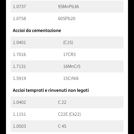
1.0737
9SMnPb36
1.0758
60SPb20
Acciai da cementazione
1.0401
(C15)
1.7016
17CR3
1.7131
16MnCr5
1.5919
15CrNi6
Acciai temprati e rinvenuti non legati
1.0402
C 22
1.1151
C22E (Ck22)
1.0503
C 45