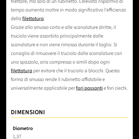
filettare, ma solo di un rubinetto. L'elevato risparmio di
tempo aumenta inoltre in modo significativo l'efficienza
della
filettatura
.
Grazie allo smusso corto e alle scanalature diritte, il
truciolo viene assorbito principalmente dalle
scanalature e non viene rimosso durante il taglio. Si
consiglia di rimuovere il truciolo dalle scanalature con
una spazzola, aria compressa o simili dopo ogni
filettatura
per evitare che il truciolo si blocchi. Questa
forma di smusso rende il rubinetto affidabile e
universalmente applicabile per
fori passanti
e fori ciechi.
DIMENSIONI
Diametro
1,37