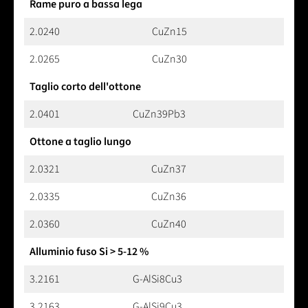
Rame puro a bassa lega
2.0240
CuZn15
2.0265
CuZn30
Taglio corto dell'ottone
2.0401
CuZn39Pb3
Ottone a taglio lungo
2.0321
CuZn37
2.0335
CuZn36
2.0360
CuZn40
Alluminio fuso Si > 5-12 %
3.2161
G-AlSi8Cu3
3.2163
G-AlSi9Cu3