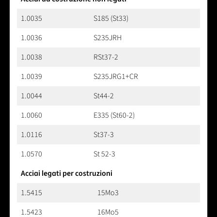
1.0035
S185 (St33)
1.0036
S235JRH
1.0038
RSt37-2
1.0039
S235JRG1+CR
1.0044
St44-2
1.0060
E335 (St60-2)
1.0116
St37-3
1.0570
St 52-3
Acciai legati per costruzioni
1.5415
15Mo3
1.5423
16Mo5