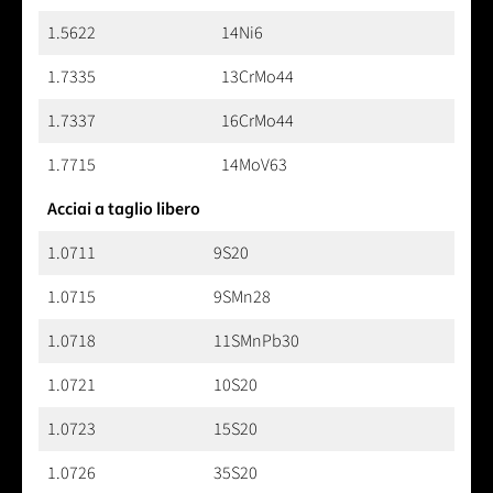
1.5622
14Ni6
1.7335
13CrMo44
1.7337
16CrMo44
1.7715
14MoV63
Acciai a taglio libero
1.0711
9S20
1.0715
9SMn28
1.0718
11SMnPb30
1.0721
10S20
1.0723
15S20
1.0726
35S20