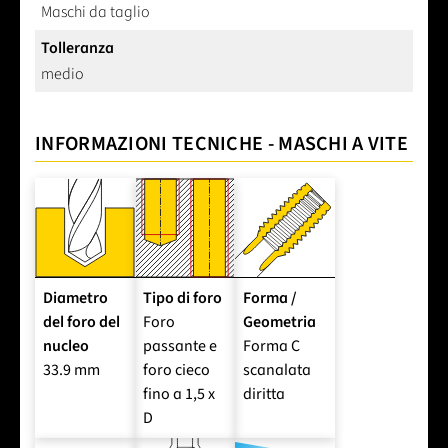
Maschi da taglio
Tolleranza
medio
INFORMAZIONI TECNICHE - MASCHI A VITE
Diametro
Tipo di foro
Forma /
del foro del
Foro
Geometria
nucleo
passante e
Forma C
33.9 mm
foro cieco
scanalata
fino a 1,5 x
diritta
D