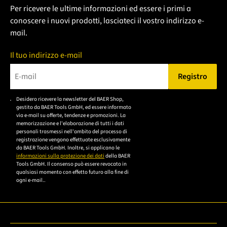
Per ricevere le ultime informazioni ed essere i primi a
conoscere i nuovi prodotti, lasciateci il vostro indirizzo e-
mail.
Il tuo indirizzo e-mail
Registro
Bitte geben Sie eine gültige E-Mail-Adresse ein.
Desidero ricevere la newsletter del BAER Shop,
Bitte akzeptieren Sie
gestito da BAER Tools GmbH, ed essere informato
die
via e-mail su offerte, tendenze e promozioni. La
memorizzazione e l'elaborazione di tutti i dati
Datenschutzerklärung,
personali trasmessi nell'ambito del processo di
um sich anzumelden.
registrazione vengono effettuate esclusivamente
da BAER Tools GmbH. Inoltre, si applicano le
informazioni sulla protezione dei dati
della BAER
Tools GmbH. Il consenso può essere revocato in
qualsiasi momento con effetto futuro alla fine di
ogni e-mail..