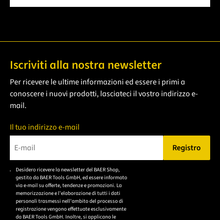
Iscriviti alla nostra newsletter
Per ricevere le ultime informazioni ed essere i primi a
conoscere i nuovi prodotti, lasciateci il vostro indirizzo e-
mail.
Il tuo indirizzo e-mail
Registro
Bitte geben Sie eine gültige E-Mail-Adresse ein.
Desidero ricevere la newsletter del BAER Shop,
Bitte akzeptieren Sie
gestito da BAER Tools GmbH, ed essere informato
die
via e-mail su offerte, tendenze e promozioni. La
memorizzazione e l'elaborazione di tutti i dati
Datenschutzerklärung,
personali trasmessi nell'ambito del processo di
um sich anzumelden.
registrazione vengono effettuate esclusivamente
da BAER Tools GmbH. Inoltre, si applicano le