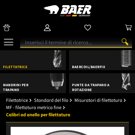
FILETTATRICE
BAERCOIL/BAERFIX
MANDRINI PER
PUNTE DA TRAPANO A
TRAPANO
ROTAZIONE
Filettatrice
Standard del filo
Misuratori di filettatura
MF - filettatura metrica fine
Calibri ad anello per filettatura
Salta la galleria di immagini