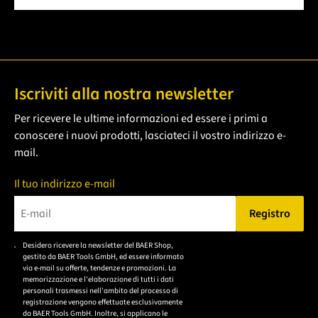
Iscriviti alla nostra newsletter
Per ricevere le ultime informazioni ed essere i primi a
conoscere i nuovi prodotti, lasciateci il vostro indirizzo e-
mail.
Il tuo indirizzo e-mail
Registro
Bitte geben Sie eine gültige E-Mail-Adresse ein.
Desidero ricevere la newsletter del BAER Shop,
Bitte akzeptieren Sie
gestito da BAER Tools GmbH, ed essere informato
die
via e-mail su offerte, tendenze e promozioni. La
memorizzazione e l'elaborazione di tutti i dati
Datenschutzerklärung,
personali trasmessi nell'ambito del processo di
um sich anzumelden.
registrazione vengono effettuate esclusivamente
da BAER Tools GmbH. Inoltre, si applicano le