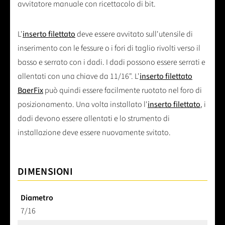
avvitatore manuale con ricettacolo di bit.
L'
inserto filettato
deve essere avvitato sull'utensile di
inserimento con le fessure o i fori di taglio rivolti verso il
basso e serrato con i dadi. I dadi possono essere serrati e
allentati con una chiave da 11/16". L'
inserto filettato
BaerFix
può quindi essere facilmente ruotato nel foro di
posizionamento. Una volta installato l'
inserto filettato
, i
dadi devono essere allentati e lo strumento di
installazione deve essere nuovamente svitato.
DIMENSIONI
Diametro
7/16