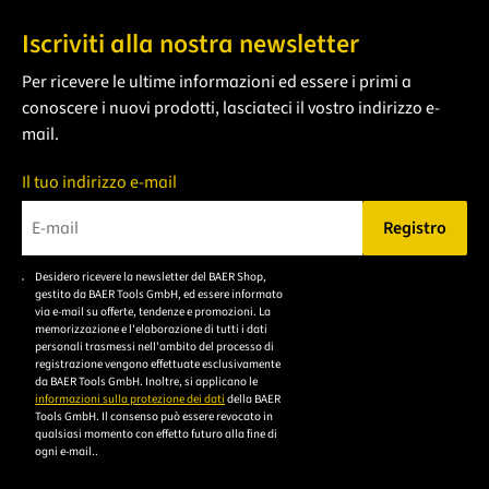
Iscriviti alla nostra newsletter
Per ricevere le ultime informazioni ed essere i primi a
conoscere i nuovi prodotti, lasciateci il vostro indirizzo e-
mail.
Il tuo indirizzo e-mail
Registro
Bitte geben Sie eine gültige E-Mail-Adresse ein.
Desidero ricevere la newsletter del BAER Shop,
Bitte akzeptieren Sie
gestito da BAER Tools GmbH, ed essere informato
die
via e-mail su offerte, tendenze e promozioni. La
memorizzazione e l'elaborazione di tutti i dati
Datenschutzerklärung,
personali trasmessi nell'ambito del processo di
um sich anzumelden.
registrazione vengono effettuate esclusivamente
da BAER Tools GmbH. Inoltre, si applicano le
informazioni sulla protezione dei dati
della BAER
Tools GmbH. Il consenso può essere revocato in
qualsiasi momento con effetto futuro alla fine di
ogni e-mail..