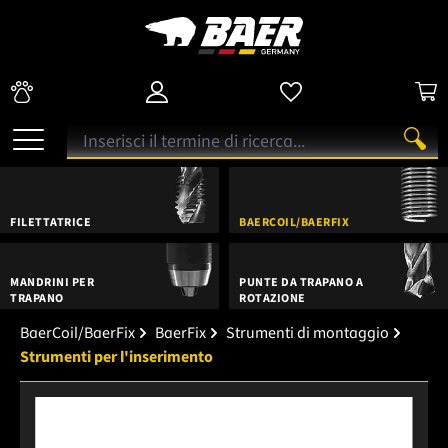
FILETTATRICE
BAERCOIL/BAERFIX
MANDRINI PER
PUNTE DA TRAPANO A
TRAPANO
ROTAZIONE
BaerCoil/BaerFix
BaerFix
Strumenti di montaggio
Strumenti per l'inserimento
Salta la galleria di immagini