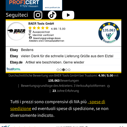
Dieser Link öffnet sich in einem neuen Tab.
Seguiteci
Durchschnittliche Bewertung von BAER Tools GmbH bei Trustami:
4.99 / 5.00
mit
135.063
Bewertungen
|
Bewertungsgrundlage des Anbieters: 3 Verkaufsplattformen
|
23
Jahre Erfahrung
Tutti i prezzi sono comprensivi di IVA più
, spese di
spedizione
ed eventuali spese di spedizione, se non
diversamente indicato.