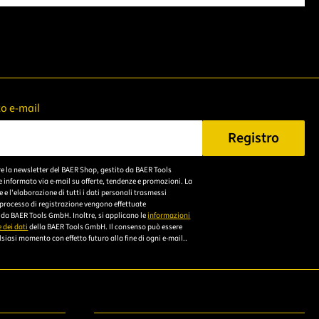
zzo e-mail
Registro
n Sie eine gültige E-Mail-Adresse ein.
re la newsletter del BAER Shop, gestito da BAER Tools
Bitte akzeptieren Sie
 informato via e-mail su offerte, tendenze e promozioni. La
die
e l'elaborazione di tutti i dati personali trasmessi
 processo di registrazione vengono effettuate
Datenschutzerklärung,
da BAER Tools GmbH. Inoltre, si applicano le
informazioni
um sich anzumelden.
 dei dati
della BAER Tools GmbH. Il consenso può essere
siasi momento con effetto futuro alla fine di ogni e-mail..