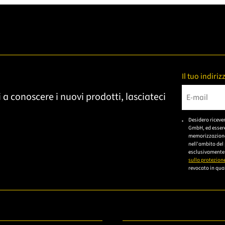
Il tuo indiri
 a conoscere i nuovi prodotti, lasciateci
Bitte gebe
Desidero riceve
GmbH, ed essere
memorizzazione 
nell'ambito del
esclusivamente 
sulla protezione
revocato in qual