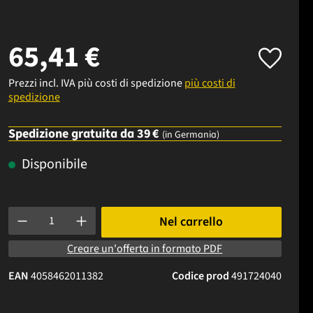
65,41 €
Prezzi incl. IVA più costi di spedizione
più costi di
spedizione
Spedizione gratuita da 39 €
(in Germania)
Disponibile
Quantità del prodotto: inserisci la quantità desiderata o usa i p
Nel carrello
Creare un'offerta in formato PDF
EAN
4058462011382
Codice prod
491724040