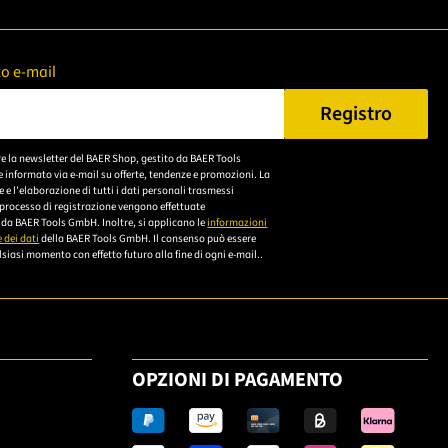
zzo e-mail
Registro
n Sie eine gültige E-Mail-Adresse ein.
re la newsletter del BAER Shop, gestito da BAER Tools
Bitte akzeptieren Sie
 informato via e-mail su offerte, tendenze e promozioni. La
die
e l'elaborazione di tutti i dati personali trasmessi
 processo di registrazione vengono effettuate
Datenschutzerklärung,
da BAER Tools GmbH. Inoltre, si applicano le
informazioni
um sich anzumelden.
 dei dati
della BAER Tools GmbH. Il consenso può essere
siasi momento con effetto futuro alla fine di ogni e-mail..
OPZIONI DI PAGAMENTO