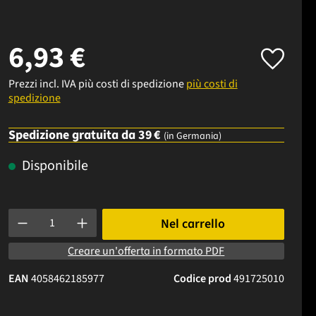
6,93 €
Prezzi incl. IVA più costi di spedizione
più costi di
spedizione
Spedizione gratuita da 39 €
(in Germania)
Disponibile
Quantità del prodotto: inserisci la quantità desiderata o usa i p
Nel carrello
Creare un'offerta in formato PDF
EAN
4058462185977
Codice prod
491725010