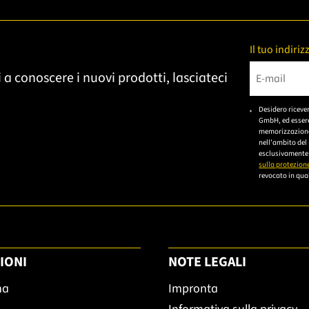
Il tuo indiri
 a conoscere i nuovi prodotti, lasciateci
Bitte gebe
Desidero riceve
GmbH, ed essere
memorizzazione 
nell'ambito del
esclusivamente 
sulla protezione
revocato in qual
IONI
NOTE LEGALI
ma
Impronta