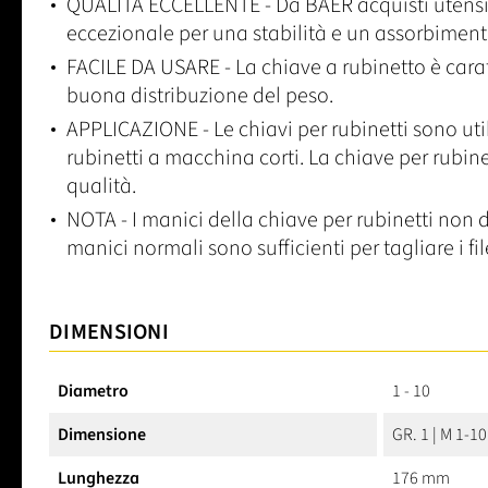
QUALITÀ ECCELLENTE - Da BAER acquisti utensili 
eccezionale per una stabilità e un assorbimento
FACILE DA USARE - La chiave a rubinetto è car
buona distribuzione del peso.
APPLICAZIONE - Le chiavi per rubinetti sono util
rubinetti a macchina corti. La chiave per rubine
qualità.
NOTA - I manici della chiave per rubinetti non d
manici normali sono sufficienti per tagliare i file
DIMENSIONI
Diametro
1 - 10
Dimensione
GR. 1 | M 1-10
Lunghezza
176 mm