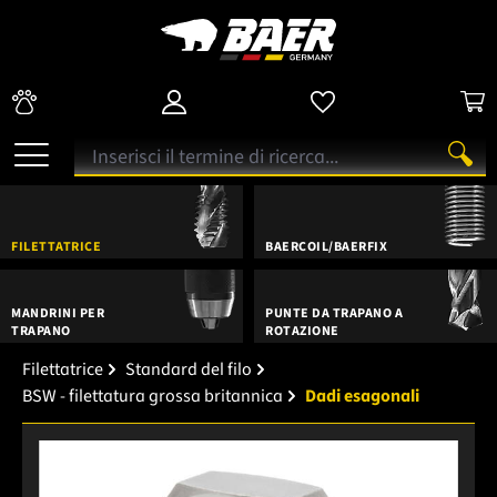
FILETTATRICE
BAERCOIL/BAERFIX
MANDRINI PER
PUNTE DA TRAPANO A
TRAPANO
ROTAZIONE
Filettatrice
Standard del filo
BSW - filettatura grossa britannica
Dadi esagonali
Salta la galleria di immagini