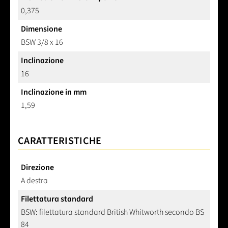
0,375
Dimensione
BSW 3/8 x 16
Inclinazione
16
Inclinazione in mm
1,59
CARATTERISTICHE
Direzione
A destra
Filettatura standard
BSW: filettatura standard British Whitworth secondo BS
84