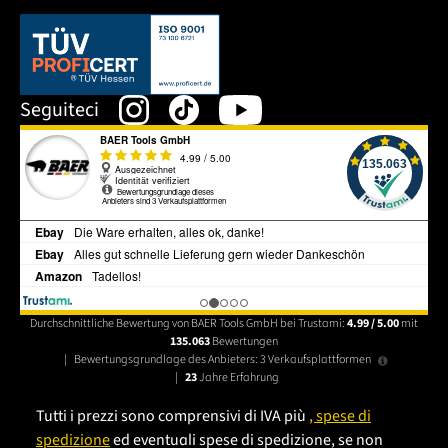
Dieser Link öffnet sich in einem neuen Tab.
Seguiteci
Durchschnittliche Bewertung von BAER Tools GmbH bei Trustami:
4.99 / 5.00
mit
135.063
Bewertungen
|
Bewertungsgrundlage des Anbieters: 3 Verkaufsplattformen
|
23
Jahre Erfahrung
Tutti i prezzi sono comprensivi di IVA più
, spese di
spedizione
ed eventuali spese di spedizione, se non