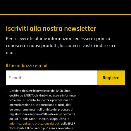
Iscriviti alla nostra newsletter
Per ricevere le ultime informazioni ed essere i primi a
conoscere i nuovi prodotti, lasciateci il vostro indirizzo e-
mail.
Il tuo indirizzo e-mail
Registro
Bitte geben Sie eine gültige E-Mail-Adresse ein.
Desidero ricevere la newsletter del BAER Shop,
Bitte akzeptieren Sie
gestito da BAER Tools GmbH, ed essere informato
die
via e-mail su offerte, tendenze e promozioni. La
memorizzazione e l'elaborazione di tutti i dati
Datenschutzerklärung,
personali trasmessi nell'ambito del processo di
um sich anzumelden.
registrazione vengono effettuate esclusivamente
da BAER Tools GmbH. Inoltre, si applicano le
informazioni sulla protezione dei dati
della BAER
Tools GmbH. Il consenso può essere revocato in