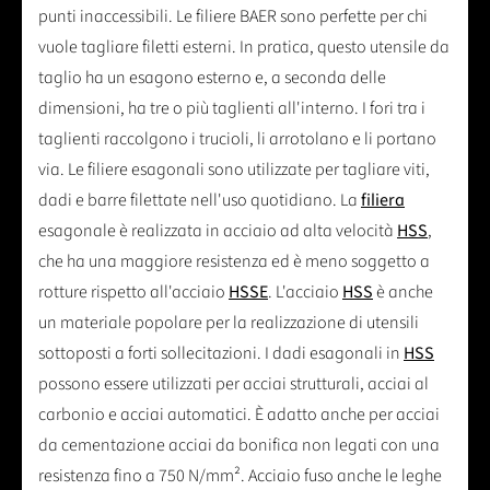
punti inaccessibili. Le filiere BAER sono perfette per chi
vuole tagliare filetti esterni. In pratica, questo utensile da
taglio ha un esagono esterno e, a seconda delle
dimensioni, ha tre o più taglienti all'interno. I fori tra i
taglienti raccolgono i trucioli, li arrotolano e li portano
via. Le filiere esagonali sono utilizzate per tagliare viti,
dadi e barre filettate nell'uso quotidiano. La
filiera
esagonale è realizzata in acciaio ad alta velocità
HSS
,
che ha una maggiore resistenza ed è meno soggetto a
rotture rispetto all'acciaio
HSSE
. L'acciaio
HSS
è anche
un materiale popolare per la realizzazione di utensili
sottoposti a forti sollecitazioni. I dadi esagonali in
HSS
possono essere utilizzati per acciai strutturali, acciai al
carbonio e acciai automatici. È adatto anche per acciai
da cementazione acciai da bonifica non legati con una
resistenza fino a 750 N/mm². Acciaio fuso anche le leghe