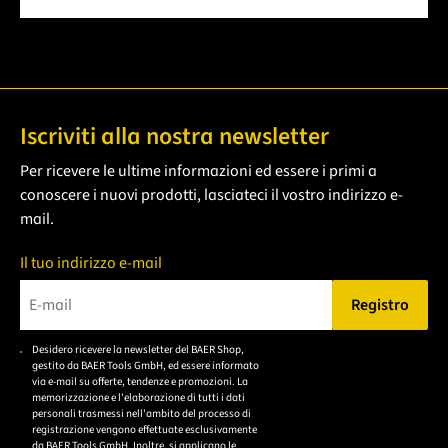
Iscriviti alla nostra newsletter
Per ricevere le ultime informazioni ed essere i primi a
conoscere i nuovi prodotti, lasciateci il vostro indirizzo e-
mail.
Il tuo indirizzo e-mail
Registro
Bitte geben Sie eine gültige E-Mail-Adresse ein.
Desidero ricevere la newsletter del BAER Shop,
Bitte akzeptieren Sie
gestito da BAER Tools GmbH, ed essere informato
die
via e-mail su offerte, tendenze e promozioni. La
memorizzazione e l'elaborazione di tutti i dati
Datenschutzerklärung,
personali trasmessi nell'ambito del processo di
um sich anzumelden.
registrazione vengono effettuate esclusivamente
da BAER Tools GmbH. Inoltre, si applicano le