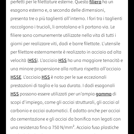
perfetti per le filettature esterne. Questa
filiera
ha un
esagono esterno e, a seconda delle dimensioni,
presenta tre o più taglienti all'interno. I fori tra i taglienti
raccolgono i trucioli, li arrotolano e li portano via. Le
filiere sono comunemente utilizzate nella vita di tutti i
giorni per realizzare viti, dadi e barre filettate. L'utensile
per filettare esternamente è realizzato in acciaio ad alta
velocità (
HSS
). L'acciaio
HSS
ha una maggiore tenacità e
una minore propensione alla rottura rispetto all'acciaio
HSSE
. L'acciaio
HSS
è noto per le sue eccezionali
prestazioni di taglio e la sua durata. I dadi esagonali
HSS
possono essere utilizzati per un'ampia
gamma
di
scopi d'impiego, come gli acciai strutturali, gli acciai al
carbonio e acciai automatici. È adatto anche per acciai
da cementazione e gli acciai da bonifica non legati con
una resistenza fino a 750 N/mm². Acciaio fuso plastiche