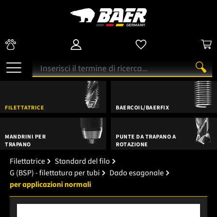
FILETTATRICE
BAERCOIL/BAERFIX
MANDRINI PER
PUNTE DA TRAPANO A
TRAPANO
ROTAZIONE
Filettatrice
Standard del filo
G (BSP) - filettatura per tubi
Dado esagonale
per applicazioni normali
Salta la galleria di immagini