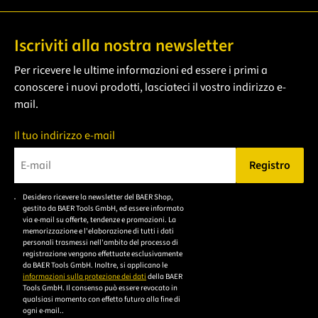
Iscriviti alla nostra newsletter
Per ricevere le ultime informazioni ed essere i primi a
conoscere i nuovi prodotti, lasciateci il vostro indirizzo e-
mail.
Il tuo indirizzo e-mail
Registro
Bitte geben Sie eine gültige E-Mail-Adresse ein.
Desidero ricevere la newsletter del BAER Shop,
Bitte akzeptieren Sie
gestito da BAER Tools GmbH, ed essere informato
die
via e-mail su offerte, tendenze e promozioni. La
memorizzazione e l'elaborazione di tutti i dati
Datenschutzerklärung,
personali trasmessi nell'ambito del processo di
um sich anzumelden.
registrazione vengono effettuate esclusivamente
da BAER Tools GmbH. Inoltre, si applicano le
informazioni sulla protezione dei dati
della BAER
Tools GmbH. Il consenso può essere revocato in
qualsiasi momento con effetto futuro alla fine di
ogni e-mail..