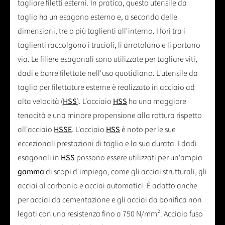
tagliare filetti esterni. In pratica, questo utensile da
taglio ha un esagono esterno e, a seconda delle
dimensioni, tre o più taglienti all'interno. I fori tra i
taglienti raccolgono i trucioli, li arrotolano e li portano
via. Le filiere esagonali sono utilizzate per tagliare viti,
dadi e barre filettate nell'uso quotidiano. L'utensile da
taglio per filettature esterne è realizzato in acciaio ad
alta velocità (
HSS
). L'acciaio
HSS
ha una maggiore
tenacità e una minore propensione alla rottura rispetto
all'acciaio
HSSE
. L'acciaio
HSS
è noto per le sue
eccezionali prestazioni di taglio e la sua durata. I dadi
esagonali in
HSS
possono essere utilizzati per un'ampia
gamma
di scopi d'impiego, come gli acciai strutturali, gli
acciai al carbonio e acciai automatici. È adatto anche
per acciai da cementazione e gli acciai da bonifica non
legati con una resistenza fino a 750 N/mm². Acciaio fuso