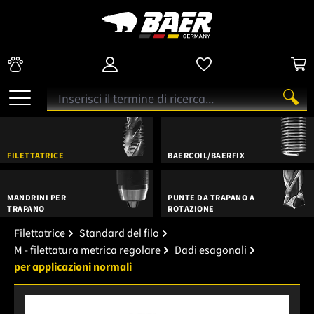
FILETTATRICE
BAERCOIL/BAERFIX
MANDRINI PER
PUNTE DA TRAPANO A
TRAPANO
ROTAZIONE
Filettatrice
Standard del filo
M - filettatura metrica regolare
Dadi esagonali
per applicazioni normali
Salta la galleria di immagini