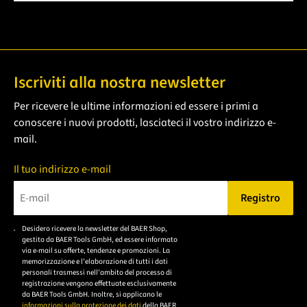
Iscriviti alla nostra newsletter
Per ricevere le ultime informazioni ed essere i primi a
conoscere i nuovi prodotti, lasciateci il vostro indirizzo e-
mail.
Il tuo indirizzo e-mail
Registro
Bitte geben Sie eine gültige E-Mail-Adresse ein.
Desidero ricevere la newsletter del BAER Shop,
Bitte akzeptieren Sie
gestito da BAER Tools GmbH, ed essere informato
die
via e-mail su offerte, tendenze e promozioni. La
memorizzazione e l'elaborazione di tutti i dati
Datenschutzerklärung,
personali trasmessi nell'ambito del processo di
um sich anzumelden.
registrazione vengono effettuate esclusivamente
da BAER Tools GmbH. Inoltre, si applicano le
informazioni sulla protezione dei dati
della BAER