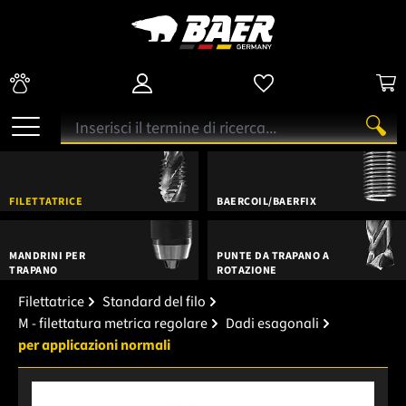
FILETTATRICE
BAERCOIL/BAERFIX
MANDRINI PER
PUNTE DA TRAPANO A
TRAPANO
ROTAZIONE
Filettatrice
Standard del filo
M - filettatura metrica regolare
Dadi esagonali
per applicazioni normali
Salta la galleria di immagini