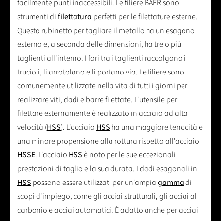
facilmente punti inaccessibili. Le filiere BAER sono
strumenti di
filettatura
perfetti per le filettature esterne.
Questo rubinetto per tagliare il metallo ha un esagono
esterno e, a seconda delle dimensioni, ha tre o più
taglienti all'interno. I fori tra i taglienti raccolgono i
trucioli, li arrotolano e li portano via. Le filiere sono
comunemente utilizzate nella vita di tutti i giorni per
realizzare viti, dadi e barre filettate. L'utensile per
filettare esternamente è realizzato in acciaio ad alta
velocità (
HSS
). L'acciaio
HSS
ha una maggiore tenacità e
una minore propensione alla rottura rispetto all'acciaio
HSSE
. L'acciaio
HSS
è noto per le sue eccezionali
prestazioni di taglio e la sua durata. I dadi esagonali in
HSS
possono essere utilizzati per un'ampia
gamma
di
scopi d'impiego, come gli acciai strutturali, gli acciai al
carbonio e acciai automatici. È adatto anche per acciai