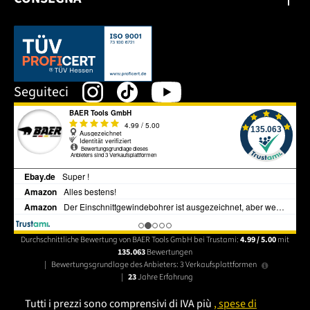
Dieser Link öffnet sich in einem neuen Tab.
Seguiteci
Durchschnittliche Bewertung von BAER Tools GmbH bei Trustami:
4.99 / 5.00
mit
135.063
Bewertungen
|
Bewertungsgrundlage des Anbieters: 3 Verkaufsplattformen
|
23
Jahre Erfahrung
Tutti i prezzi sono comprensivi di IVA più
, spese di