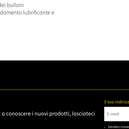
dei bulloni
reddamento lubrificante e
Il tuo indiri
 a conoscere i nuovi prodotti, lasciateci
Bitte gebe
Desidero riceve