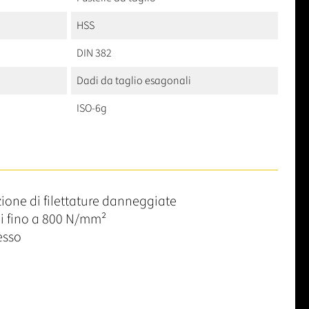
HSS
DIN 382
Dadi da taglio esagonali
ISO-6g
azione di filettature danneggiate
li fino a 800 N/mm²
cesso