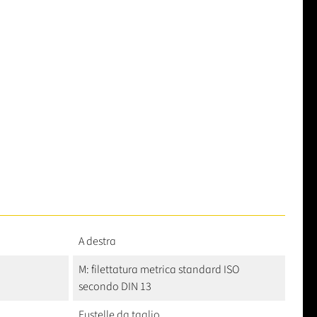
A destra
M: filettatura metrica standard ISO
secondo DIN 13
Fustelle da taglio