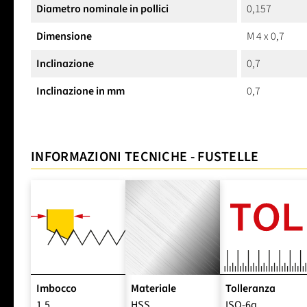
Diametro nominale in pollici
0,157
Dimensione
M 4 x 0,7
Inclinazione
0,7
Inclinazione in mm
0,7
INFORMAZIONI TECNICHE - FUSTELLE
Imbocco
Materiale
Tolleranza
1,5
HSS
ISO-6g