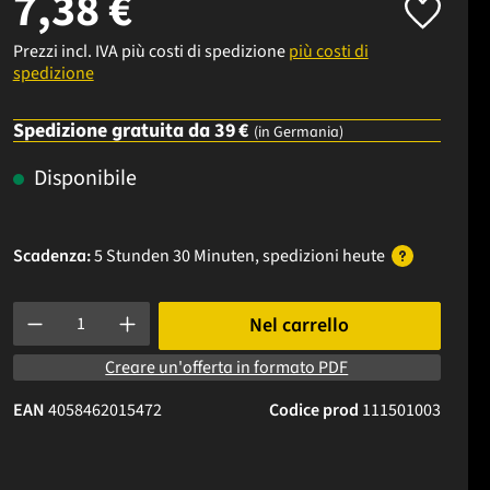
7,38 €
Prezzi incl. IVA più costi di spedizione
più costi di
spedizione
Spedizione gratuita da 39 €
(in Germania)
Disponibile
Scadenza:
5 Stunden 30 Minuten
, spedizioni
heute
Quantità del prodotto: inserisci la quantità desiderata o usa i p
Nel carrello
Creare un'offerta in formato PDF
EAN
4058462015472
Codice prod
111501003