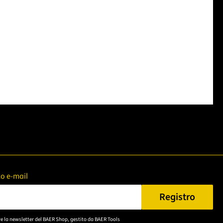
zzo e-mail
Registro
n Sie eine gültige E-Mail-Adresse ein.
re la newsletter del BAER Shop, gestito da BAER Tools
Bitte akzeptieren Sie