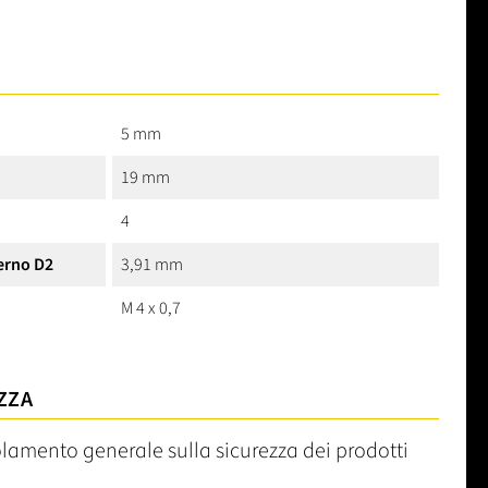
5 mm
19 mm
4
erno D2
3,91 mm
M 4 x 0,7
ZZA
olamento generale sulla sicurezza dei prodotti