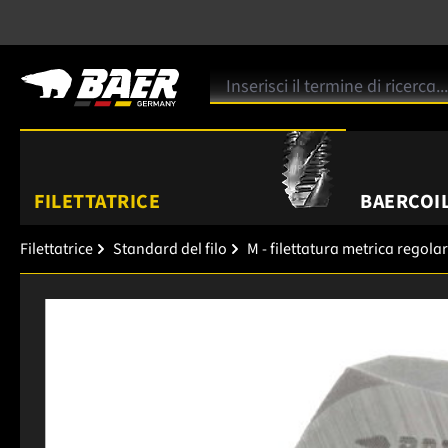
FILETTATRICE
BAERCOIL
Filettatrice
Standard del filo
M - filettatura metrica regola
Salta la galleria di immagini