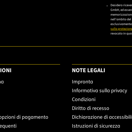
Bitte gebe
Desidero riceve
GmbH, ed essere
memorizzazione 
nell'ambito del
esclusivamente 
sulla protezione
revocato in qual
IONI
NOTE LEGALI
ma
Impronta
Informativa sulla privacy
Condizioni
Diritto di recesso
opzioni di pagamento
Dichiarazione di accessibil
equenti
Istruzioni di sicurezza