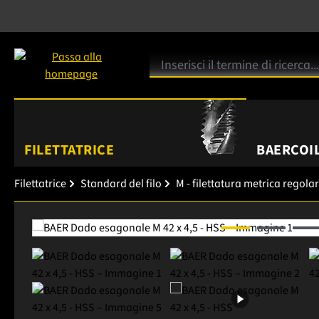
FILETTATRICE
BAERCOIL
Filettatrice
Standard del filo
M - filettatura metrica regola
Salta la galleria di immagini