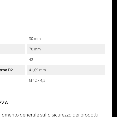
30 mm
70 mm
42
erno D2
41,69 mm
M 42 x 4,5
ZZA
olamento generale sulla sicurezza dei prodotti