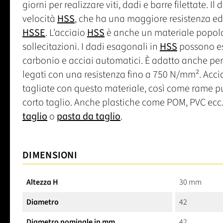
giorni per realizzare viti, dadi e barre filettate. 
velocità
HSS
, che ha una maggiore resistenza ed 
HSSE
. L'acciaio
HSS
è anche un materiale popolare
sollecitazioni. I dadi esagonali in
HSS
possono ess
carbonio e acciai automatici. È adatto anche pe
legati con una resistenza fino a 750 N/mm². Acci
tagliate con questo materiale, così come rame p
corto taglio. Anche plastiche come POM, PVC ecc. 
taglio
o
pasta da taglio
.
DIMENSIONI
Altezza H
30 mm
Diametro
42
Diametro nominale in mm
42