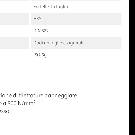
Fustelle da taglio
HSS
DIN 382
Dadi da taglio esagonali
ISO-6g
azione di filettature danneggiate
ino a 800 N/mm²
cesso