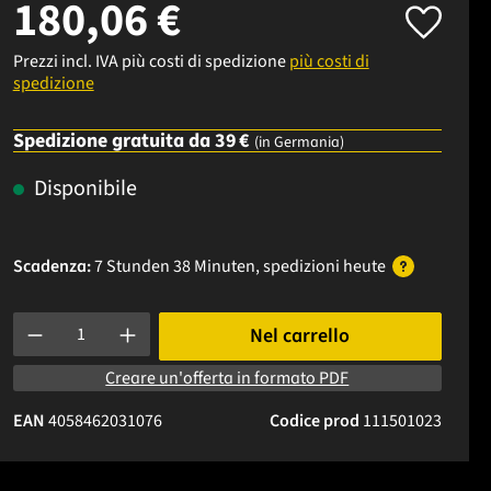
180,06 €
Prezzi incl. IVA più costi di spedizione
più costi di
spedizione
Spedizione gratuita da 39 €
(in Germania)
Disponibile
Scadenza:
7 Stunden 38 Minuten
, spedizioni
heute
Quantità del prodotto: inserisci la quantità desiderata o usa i p
Nel carrello
Creare un'offerta in formato PDF
EAN
4058462031076
Codice prod
111501023