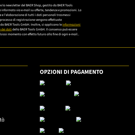
n Sie eine gültige E-Mail-Adresse ein.
re la newsletter del BAER Shop, gestito da BAER Tools
Bitte akzeptieren Sie
 informato via e-mail su offerte, tendenze e promozioni. La
die
e l'elaborazione di tutti i dati personali trasmessi
 processo di registrazione vengono effettuate
Datenschutzerklärung,
da BAER Tools GmbH. Inoltre, si applicano le
informazioni
um sich anzumelden.
 dei dati
della BAER Tools GmbH. Il consenso può essere
siasi momento con effetto futuro alla fine di ogni e-mail..
OPZIONI DI PAGAMENTO
ità