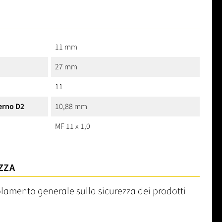
11 mm
27 mm
11
erno D2
10,88 mm
MF 11 x 1,0
ZZA
olamento generale sulla sicurezza dei prodotti