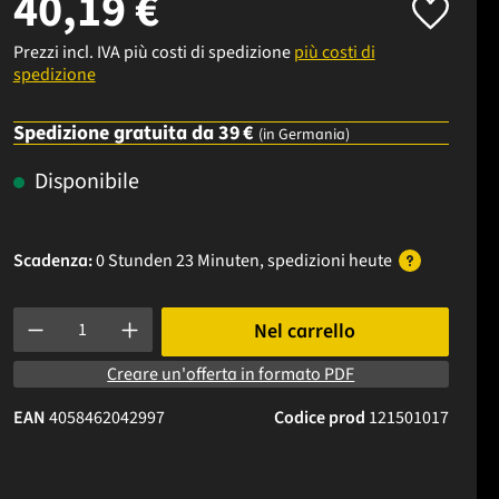
40,19 €
Prezzi incl. IVA più costi di spedizione
più costi di
spedizione
Spedizione gratuita da 39 €
(in Germania)
Disponibile
Scadenza:
0 Stunden 23 Minuten
, spedizioni
heute
Quantità del prodotto: inserisci la quantità desiderata o usa i p
Nel carrello
Creare un'offerta in formato PDF
EAN
4058462042997
Codice prod
121501017