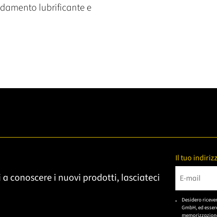
reddamento lubrificante e
Il tuo indiri
 a conoscere i nuovi prodotti, lasciateci
Bitte gebe
Desidero riceve
GmbH, ed essere
memorizzazione 