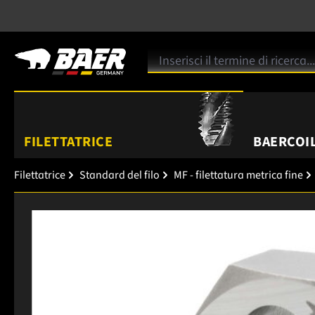
FILETTATRICE
BAERCOIL
Filettatrice
Standard del filo
MF - filettatura metrica fine
Salta la galleria di immagini