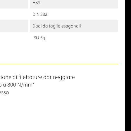
HSS
DIN 382
Dadi da taglio esagonali
ISO-6g
azione di filettature danneggiate
ino a 800 N/mm²
cesso