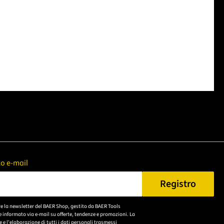
zzo e-mail
Registro
n Sie eine gültige E-Mail-Adresse ein.
re la newsletter del BAER Shop, gestito da BAER Tools
Bitte akzeptieren Sie
 informato via e-mail su offerte, tendenze e promozioni. La
die
e l'elaborazione di tutti i dati personali trasmessi