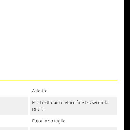
A destra
MF: Filettatura metrica fine ISO secondo
DIN 13
Fustelle da taglio