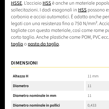
HSSE
. L'acciaio
HSS
è anche un materiale popolare
sollecitazioni. I dadi esagonali in
HSS
possono ess
carbonio e acciai automatici. È adatto anche pe
legati con una resistenza fino a 750 N/mm². Acci
tagliate con questo materiale, così come rame p
corto taglio. Anche plastiche come POM, PVC ecc. 
taglio
o
pasta da taglio
.
DIMENSIONI
Altezza H
11 mm
Diametro
11
Diametro nominale in mm
11
Diametro nominale in pollici
0,433