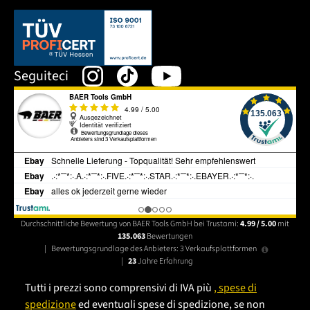
Dieser Link öffnet sich in einem neuen Tab.
Seguiteci
Durchschnittliche Bewertung von BAER Tools GmbH bei Trustami:
4.99 / 5.00
mit
135.063
Bewertungen
|
Bewertungsgrundlage des Anbieters: 3 Verkaufsplattformen
|
23
Jahre Erfahrung
Tutti i prezzi sono comprensivi di IVA più
, spese di
spedizione
ed eventuali spese di spedizione, se non