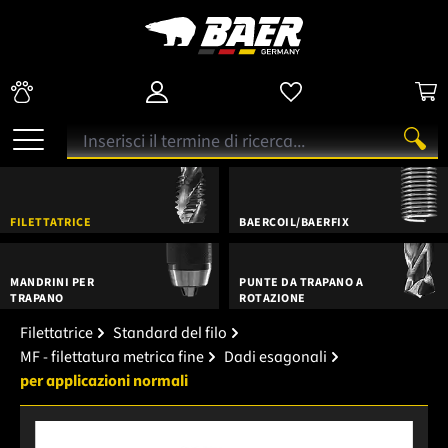
FILETTATRICE
BAERCOIL/BAERFIX
MANDRINI PER
PUNTE DA TRAPANO A
TRAPANO
ROTAZIONE
Filettatrice
Standard del filo
MF - filettatura metrica fine
Dadi esagonali
per applicazioni normali
Salta la galleria di immagini