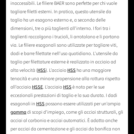
inaccessibili. Le filiere BAER sono perfette per chi vuole
tagliare filetti esterni. In pratica, questo utensile da
taglio ha un esagono esterno e, a seconda delle
dimensioni, tre o più taglienti all'interno. I fori tra i
taglienti raccolgono i trucioli, li arrotolano e li portano
via. Le filiere esagonali sono utilizzate per tagliare viti,
dadi e barre filettate nell'uso quotidiano. L'utensile da
taglio per filettature esterne è realizzato in acciaio ad
alta velocità (
HSS
). L'acciaio
HSS
ha una maggiore
tenacità e una minore propensione alla rottura rispetto
all'acciaio
HSSE
. L'acciaio
HSS
è noto per le sue
eccezionali prestazioni di taglio e la sua durata. I dadi
esagonali in
HSS
possono essere utilizzati per un'ampia
gamma
di scopi d'impiego, come gli acciai strutturali, gli
acciai al carbonio e acciai automatici. È adatto anche
per acciai da cementazione e gli acciai da bonifica non