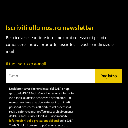
Iscriviti alla nostra newsletter
Per ricevere le ultime informazioni ed essere i primi a
conoscere i nuovi prodotti, lasciateci il vostro indirizzo e-
mail.
Il tuo indirizzo e-mail
Registro
Bitte geben Sie eine gültige E-Mail-Adresse ein.
Desidero ricevere la newsletter del BAER Shop,
Bitte akzeptieren Sie
gestito da BAER Tools GmbH, ed essere informato
die
via e-mail su offerte, tendenze e promozioni. La
memorizzazione e l'elaborazione di tutti i dati
Datenschutzerklärung,
personali trasmessi nell'ambito del processo di
um sich anzumelden.
registrazione vengono effettuate esclusivamente
da BAER Tools GmbH. Inoltre, si applicano le
informazioni sulla protezione dei dati
della BAER
Tools GmbH. Il consenso può essere revocato in