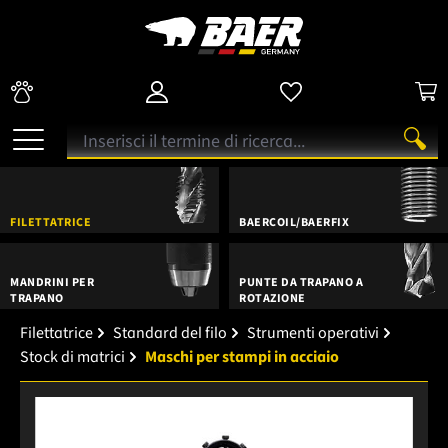
FILETTATRICE
BAERCOIL/BAERFIX
MANDRINI PER
PUNTE DA TRAPANO A
TRAPANO
ROTAZIONE
Filettatrice
Standard del filo
Strumenti operativi
Stock di matrici
Maschi per stampi in acciaio
Salta la galleria di immagini