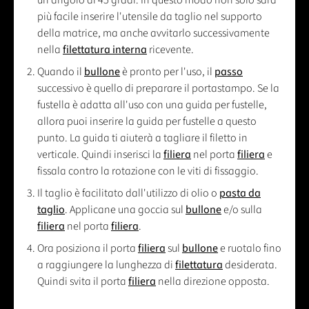
un angolo di 45 gradi. In questo modo non solo sarà
più facile inserire l'utensile da taglio nel supporto
della matrice, ma anche avvitarlo successivamente
nella
filettatura interna
ricevente.
Quando il
bullone
è pronto per l'uso, il
passo
successivo è quello di preparare il portastampo. Se la
fustella è adatta all'uso con una guida per fustelle,
allora puoi inserire la guida per fustelle a questo
punto. La guida ti aiuterà a tagliare il filetto in
verticale. Quindi inserisci la
filiera
nel porta
filiera
e
fissala contro la rotazione con le viti di fissaggio.
Il taglio è facilitato dall'utilizzo di olio o
pasta da
taglio
. Applicane una goccia sul
bullone
e/o sulla
filiera
nel porta
filiera
.
Ora posiziona il porta
filiera
sul
bullone
e ruotalo fino
a raggiungere la lunghezza di
filettatura
desiderata.
Quindi svita il porta
filiera
nella direzione opposta.