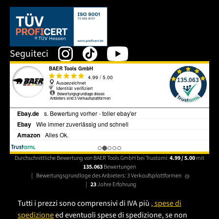
Dieser Link öffnet sich in einem neuen Tab.
Seguiteci
Durchschnittliche Bewertung von BAER Tools GmbH bei Trustami:
4.99 / 5.00
mit
135.063
Bewertungen
|
Bewertungsgrundlage des Anbieters: 3 Verkaufsplattformen
|
23
Jahre Erfahrung
Tutti i prezzi sono comprensivi di IVA più
, spese di
spedizione
ed eventuali spese di spedizione, se non