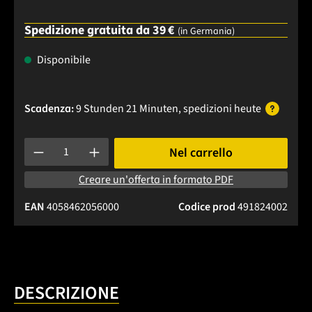
Spedizione gratuita da 39 €
(in Germania)
Disponibile
Scadenza:
9 Stunden 21 Minuten
, spedizioni
heute
Quantità del prodotto: inserisci la quantità desiderata o usa 
Nel carrello
Creare un'offerta in formato PDF
EAN
4058462056000
Codice prod
491824002
DESCRIZIONE