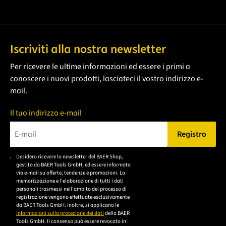
Iscriviti alla nostra newsletter
Per ricevere le ultime informazioni ed essere i primi a
conoscere i nuovi prodotti, lasciateci il vostro indirizzo e-
mail.
Il tuo indirizzo e-mail
Registro
Bitte geben Sie eine gültige E-Mail-Adresse ein.
Desidero ricevere la newsletter del BAER Shop,
Bitte akzeptieren Sie
gestito da BAER Tools GmbH, ed essere informato
die
via e-mail su offerte, tendenze e promozioni. La
memorizzazione e l'elaborazione di tutti i dati
Datenschutzerklärung,
personali trasmessi nell'ambito del processo di
um sich anzumelden.
registrazione vengono effettuate esclusivamente
da BAER Tools GmbH. Inoltre, si applicano le
informazioni sulla protezione dei dati
della BAER
Tools GmbH. Il consenso può essere revocato in