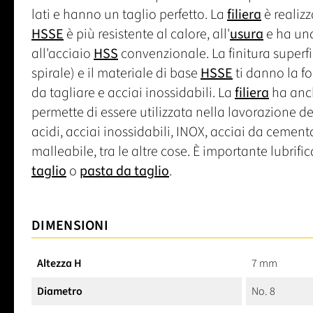
lati e hanno un taglio perfetto. La
filiera
è realizz
HSSE
è più resistente al calore, all'
usura
e ha una
all'acciaio
HSS
convenzionale. La finitura superfi
spirale) e il materiale di base
HSSE
ti danno la fo
da tagliare e acciai inossidabili. La
filiera
ha anch
permette di essere utilizzata nella lavorazione dei
acidi, acciai inossidabili, INOX, acciai da cementa
malleabile, tra le altre cose. È importante lubrif
taglio
o
pasta da taglio
.
DIMENSIONI
Altezza H
7 mm
Diametro
No. 8