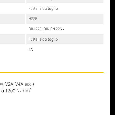
Fustelle da taglio
HSSE
DIN 223 (DIN EN 2256
Fustelle da taglio
2A
X, V2A, V4A ecc.)
no a 1200 N/mm²