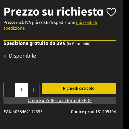
Prezzo su richiesta
Prezzi incl. IVA più costi di spedizione
più costi di
spedizione
Spedizione gratuita da 39 €
(in Germania)
Disponibile
Quantità del prodotto: inserisci la quantità d
Richiedi articolo
Creare un'offerta in formato PDF
EAN
4058462112393
Codice prod
151405104