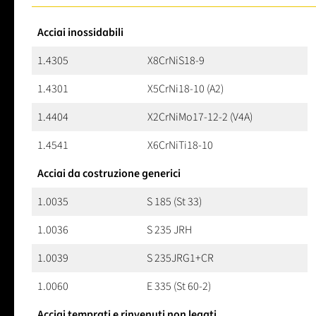
Acciai inossidabili
1.4305
X8CrNiS18-9
1.4301
X5CrNi18-10 (A2)
1.4404
X2CrNiMo17-12-2 (V4A)
1.4541
X6CrNiTi18-10
Acciai da costruzione generici
1.0035
S 185 (St 33)
1.0036
S 235 JRH
1.0039
S 235JRG1+CR
1.0060
E 335 (St 60-2)
Acciai temprati e rinvenuti non legati