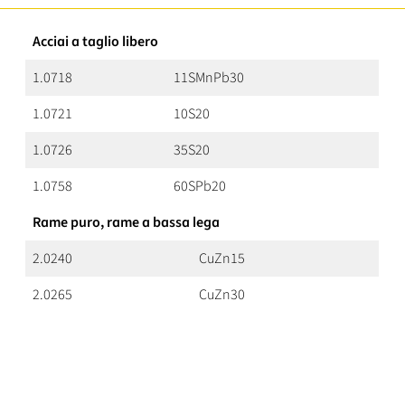
Acciai a taglio libero
1.0718
11SMnPb30
1.0721
10S20
1.0726
35S20
1.0758
60SPb20
Rame puro, rame a bassa lega
2.0240
CuZn15
2.0265
CuZn30