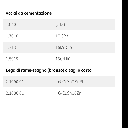
Acciai da cementazione
1.0401
(C15)
1.7016
17 CR3
1.7131
16MnCr5
1.5919
15CrNi6
Lega di rame-stagno (bronzo) a taglio corto
2.1090.01
G-CuSn7ZnPb
2.1086.01
G-CuSn10Zn