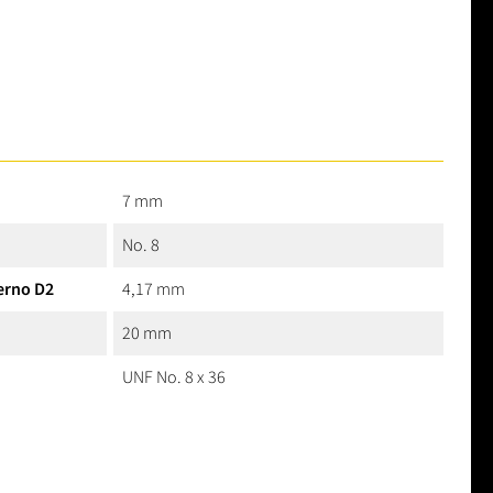
7 mm
No. 8
erno D2
4,17 mm
20 mm
UNF No. 8 x 36