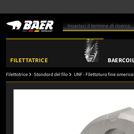
FILETTATRICE
BAERCOIL
Filettatrice
Standard del filo
UNF - Filettatura fine americ
Salta la galleria di immagini