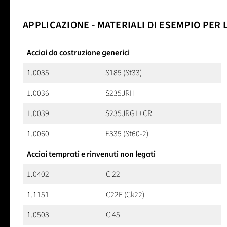
APPLICAZIONE - MATERIALI DI ESEMPIO PER 
Acciai da costruzione generici
1.0035
S185 (St33)
1.0036
S235JRH
1.0039
S235JRG1+CR
1.0060
E335 (St60-2)
Acciai temprati e rinvenuti non legati
1.0402
C 22
1.1151
C22E (Ck22)
1.0503
C 45