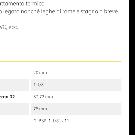
rattamento termico
 legato nonché leghe di rame e stagno a breve
VC, ecc.
20 mm
1.1/8
erno D2
37,72 mm
75 mm
G (BSP) 1.1/8" x 11