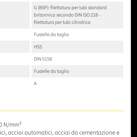
G (BSP): filettatura per tubi standard
britannica secondo DIN ISO 228 -
filettatura per tubi cilindrica
Fustelle da taglio
HSS
DIN 5158
Fustelle da taglio
A
50 N/mm²
rici, acciai automatici, acciai da cementazione e