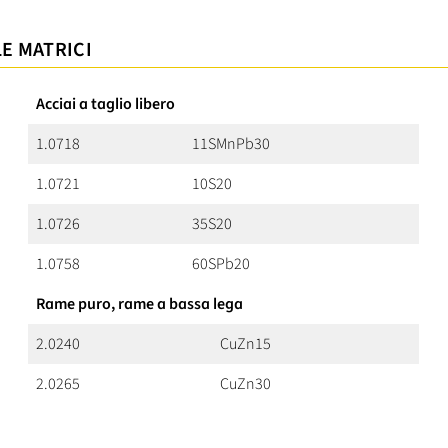
LE MATRICI
Acciai a taglio libero
1.0718
11SMnPb30
1.0721
10S20
1.0726
35S20
1.0758
60SPb20
Rame puro, rame a bassa lega
2.0240
CuZn15
2.0265
CuZn30