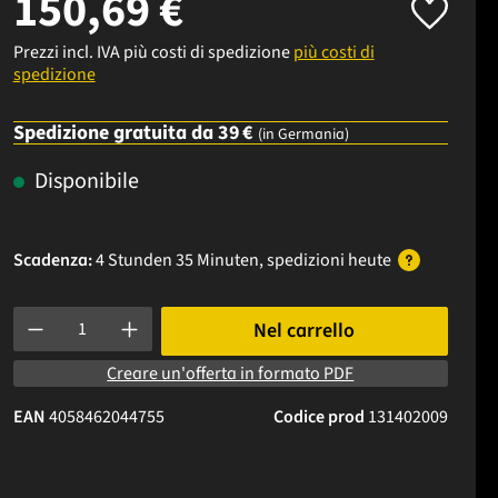
150,69 €
Prezzi incl. IVA più costi di spedizione
più costi di
spedizione
Spedizione gratuita da 39 €
(in Germania)
Disponibile
Scadenza:
4 Stunden 35 Minuten
, spedizioni
heute
Quantità del prodotto: inserisci la quantità desiderata o usa i p
Nel carrello
Creare un'offerta in formato PDF
EAN
4058462044755
Codice prod
131402009