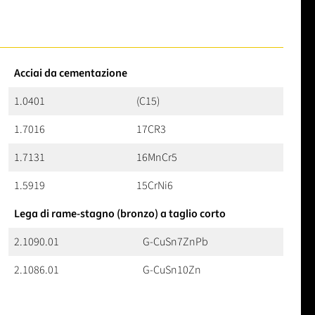
Acciai da cementazione
1.0401
(C15)
1.7016
17CR3
1.7131
16MnCr5
1.5919
15CrNi6
Lega di rame-stagno (bronzo) a taglio corto
2.1090.01
G-CuSn7ZnPb
2.1086.01
G-CuSn10Zn