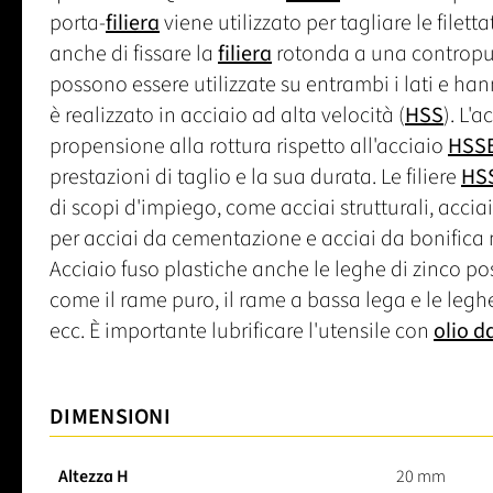
porta-
filiera
viene utilizzato per tagliare le filett
anche di fissare la
filiera
rotonda a una contropunt
possono essere utilizzate su entrambi i lati e hann
è realizzato in acciaio ad alta velocità (
HSS
). L'a
propensione alla rottura rispetto all'acciaio
HSS
prestazioni di taglio e la sua durata. Le filiere
HS
di scopi d'impiego, come acciai strutturali, acci
per acciai da cementazione e acciai da bonifica 
Acciaio fuso plastiche anche le leghe di zinco po
come il rame puro, il rame a bassa lega e le leghe
ecc. È importante lubrificare l'utensile con
olio d
DIMENSIONI
Altezza H
20 mm