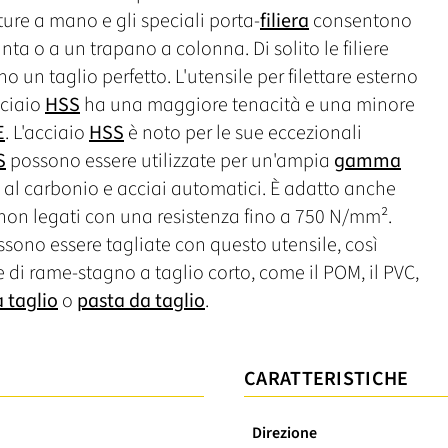
ature a mano e gli speciali porta-
filiera
consentono
a o a un trapano a colonna. Di solito le filiere
o un taglio perfetto. L'utensile per filettare esterno
cciaio
HSS
ha una maggiore tenacità e una minore
E
. L'acciaio
HSS
è noto per le sue eccezionali
S
possono essere utilizzate per un'ampia
gamma
ai al carbonio e acciai automatici. È adatto anche
non legati con una resistenza fino a 750 N/mm².
ssono essere tagliate con questo utensile, così
 di rame-stagno a taglio corto, come il POM, il PVC,
a taglio
o
pasta da taglio
.
CARATTERISTICHE
Direzione