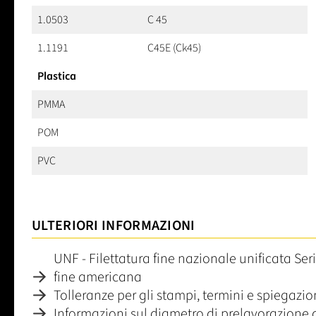
1.0503
C 45
1.1191
C45E (Ck45)
Plastica
PMMA
POM
PVC
ULTERIORI INFORMAZIONI
UNF - Filettatura fine nazionale unificata Ser
fine americana
Tolleranze per gli stampi, termini e spiegazi
Informazioni sul diametro di prelavorazione 