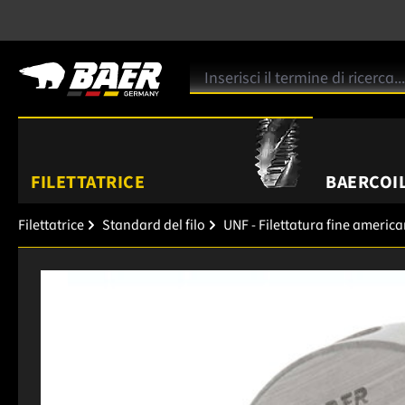
FILETTATRICE
BAERCOIL
Filettatrice
Standard del filo
UNF - Filettatura fine americ
Salta la galleria di immagini