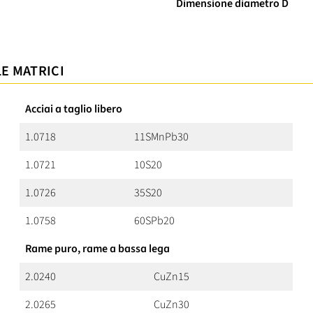
Dimensione diametro D
LE MATRICI
Acciai a taglio libero
1.0718
11SMnPb30
1.0721
10S20
1.0726
35S20
1.0758
60SPb20
Rame puro, rame a bassa lega
2.0240
CuZn15
2.0265
CuZn30