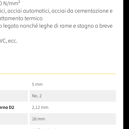
50 N/mm²
rici, acciai automatici, acciai da cementazione e
rattamento termico
 legato nonché leghe di rame e stagno a breve
VC, ecc.
5 mm
No. 2
erno D2
2,12 mm
16 mm