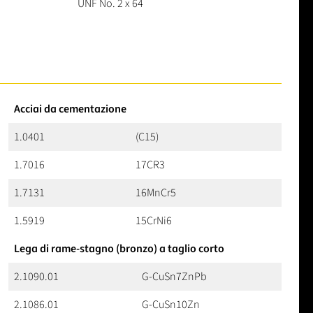
UNF No. 2 x 64
Acciai da cementazione
1.0401
(C15)
1.7016
17CR3
1.7131
16MnCr5
1.5919
15CrNi6
Lega di rame-stagno (bronzo) a taglio corto
2.1090.01
G-CuSn7ZnPb
2.1086.01
G-CuSn10Zn