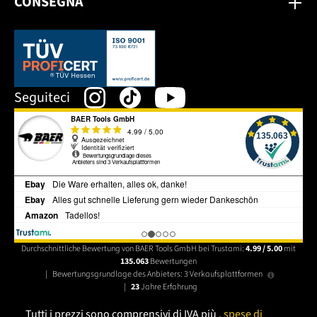
CONSEGNA
Dieser Link öffnet sich in einem neuen Tab.
Seguiteci
Durchschnittliche Bewertung von BAER Tools GmbH bei Trustami:
4.99 / 5.00
mit
135.063
Bewertungen
|
Bewertungsgrundlage des Anbieters: 3 Verkaufsplattformen
|
23
Jahre Erfahrung
Tutti i prezzi sono comprensivi di IVA più
, spese di