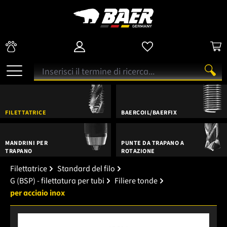
FILETTATRICE
BAERCOIL/BAERFIX
MANDRINI PER
PUNTE DA TRAPANO A
TRAPANO
ROTAZIONE
Filettatrice
Standard del filo
G (BSP) - filettatura per tubi
Filiere tonde
per acciaio inox
Salta la galleria di immagini