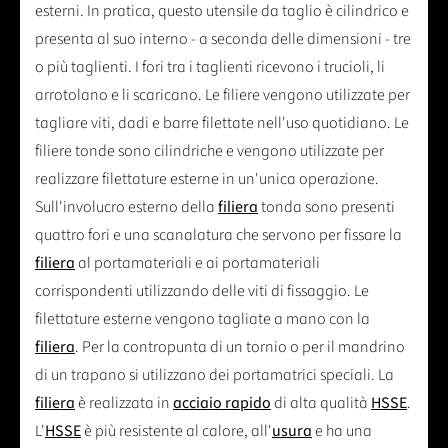
esterni. In pratica, questo utensile da taglio è cilindrico e
presenta al suo interno - a seconda delle dimensioni - tre
o più taglienti. I fori tra i taglienti ricevono i trucioli, li
arrotolano e li scaricano. Le filiere vengono utilizzate per
tagliare viti, dadi e barre filettate nell'uso quotidiano. Le
filiere tonde sono cilindriche e vengono utilizzate per
realizzare filettature esterne in un'unica operazione.
Sull'involucro esterno della
filiera
tonda sono presenti
quattro fori e una scanalatura che servono per fissare la
filiera
al portamateriali e ai portamateriali
corrispondenti utilizzando delle viti di fissaggio. Le
filettature esterne vengono tagliate a mano con la
filiera
. Per la contropunta di un tornio o per il mandrino
di un trapano si utilizzano dei portamatrici speciali. La
filiera
è realizzata in
acciaio rapido
di alta qualità
HSSE
.
L'
HSSE
è più resistente al calore, all'
usura
e ha una