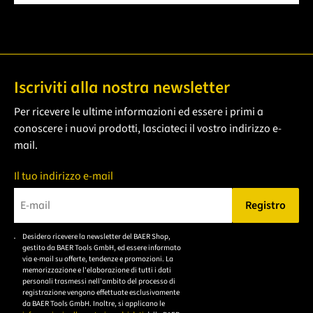
Iscriviti alla nostra newsletter
Per ricevere le ultime informazioni ed essere i primi a
conoscere i nuovi prodotti, lasciateci il vostro indirizzo e-
mail.
Il tuo indirizzo e-mail
Registro
Bitte geben Sie eine gültige E-Mail-Adresse ein.
Desidero ricevere la newsletter del BAER Shop,
Bitte akzeptieren Sie
gestito da BAER Tools GmbH, ed essere informato
die
via e-mail su offerte, tendenze e promozioni. La
memorizzazione e l'elaborazione di tutti i dati
Datenschutzerklärung,
personali trasmessi nell'ambito del processo di
um sich anzumelden.
registrazione vengono effettuate esclusivamente
da BAER Tools GmbH. Inoltre, si applicano le