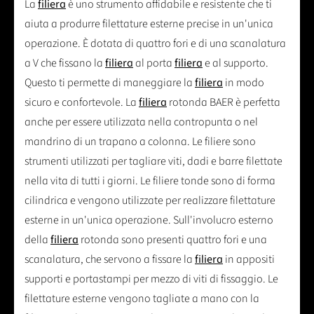
La
filiera
è uno strumento affidabile e resistente che ti
aiuta a produrre filettature esterne precise in un'unica
operazione. È dotata di quattro fori e di una scanalatura
a V che fissano la
filiera
al porta
filiera
e al supporto.
Questo ti permette di maneggiare la
filiera
in modo
sicuro e confortevole. La
filiera
rotonda BAER è perfetta
anche per essere utilizzata nella contropunta o nel
mandrino di un trapano a colonna. Le filiere sono
strumenti utilizzati per tagliare viti, dadi e barre filettate
nella vita di tutti i giorni. Le filiere tonde sono di forma
cilindrica e vengono utilizzate per realizzare filettature
esterne in un'unica operazione. Sull'involucro esterno
della
filiera
rotonda sono presenti quattro fori e una
scanalatura, che servono a fissare la
filiera
in appositi
supporti e portastampi per mezzo di viti di fissaggio. Le
filettature esterne vengono tagliate a mano con la