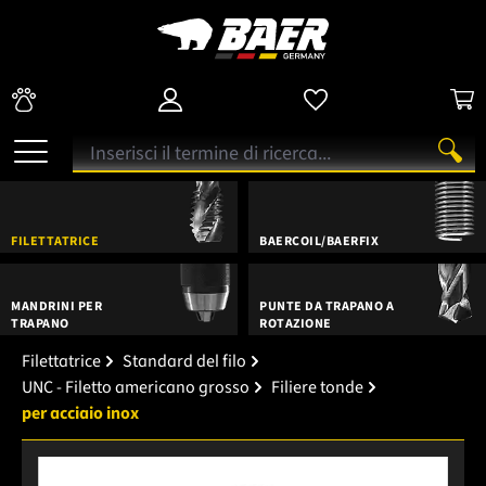
FILETTATRICE
BAERCOIL/BAERFIX
MANDRINI PER
PUNTE DA TRAPANO A
TRAPANO
ROTAZIONE
Filettatrice
Standard del filo
UNC - Filetto americano grosso
Filiere tonde
per acciaio inox
Salta la galleria di immagini