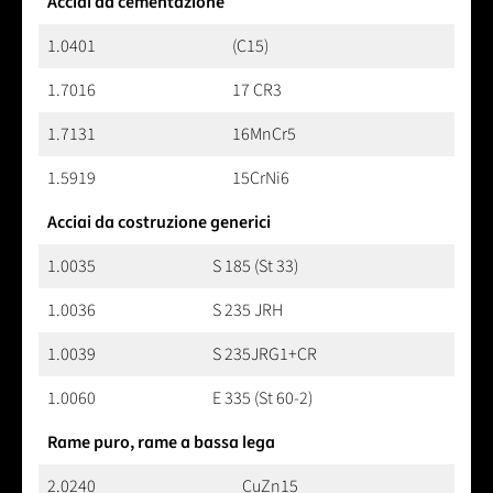
Acciai da cementazione
1.0401
(C15)
1.7016
17 CR3
1.7131
16MnCr5
1.5919
15CrNi6
Acciai da costruzione generici
1.0035
S 185 (St 33)
1.0036
S 235 JRH
1.0039
S 235JRG1+CR
1.0060
E 335 (St 60-2)
Rame puro, rame a bassa lega
2.0240
CuZn15