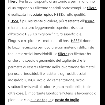
filiera
. Per la contropunta di un tornio o per il mandrino
di un trapano si utilizzano speciali portastampi. La
filiera
è realizzata in
acciaio rapido
HSSE
di alta qualità.
L'
HSSE
è più resistente al calore, più resistente all'
usura
e ha una durezza leggermente superiore rispetto
all'acciaio
HSS
. La migliore finitura superficiale,
l'ingresso a spirale e il materiale di base
HSSE
ti danno
la forza necessaria per lavorare con materiali difficili da
tagliare e acciai inossidabili. La
filiera
per filettare ha
anche una speciale geometria del tagliente che le
permette di essere utilizzata nella lavorazione dei metalli
per acciai inossidabili e resistenti agli acidi, acciai
inossidabili, INOX, acciai da cementazione, acciai
strutturali resistenti al calore e ghisa malleabile, tra le
altre cose. È importante lubrificare l'utensile lavorando a
piombo e con
olio da taglio
o
pasta da taglio
.