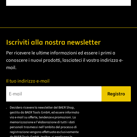
Iscriviti alla nostra newsletter
Per ricevere le ultime informazioni ed essere i primi a
conoscere i nuovi prodotti, lasciateci il vostro indirizzo e-
mail.
Il tuo indirizzo e-mail
Registro
Bitte geben Sie eine gültige E-Mail-Adresse ein.
Desidero ricevere la newsletter del BAER Shop,
Bitte akzeptieren Sie
gestito da BAER Tools GmbH, ed essere informato
die
via e-mail su offerte, tendenze e promozioni. La
memorizzazione e l'elaborazione di tutti i dati
Datenschutzerklärung,
personali trasmessi nell'ambito del processo di
um sich anzumelden.
registrazione vengono effettuate esclusivamente
da BAER Tools GmbH. Inoltre, si applicano le