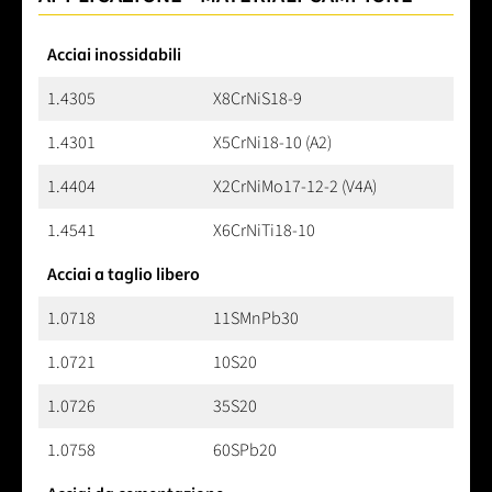
Acciai inossidabili
1.4305
X8CrNiS18-9
1.4301
X5CrNi18-10 (A2)
1.4404
X2CrNiMo17-12-2 (V4A)
1.4541
X6CrNiTi18-10
Acciai a taglio libero
1.0718
11SMnPb30
1.0721
10S20
1.0726
35S20
1.0758
60SPb20