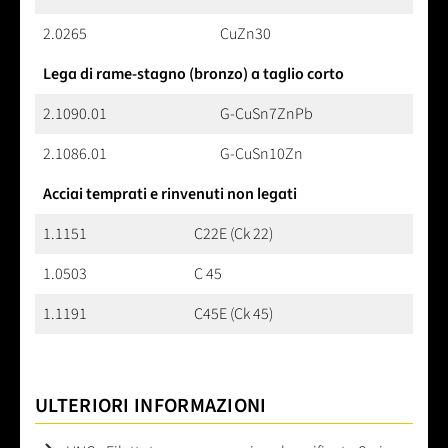
2.0265
CuZn30
Lega di rame-stagno (bronzo) a taglio corto
2.1090.01
G-CuSn7ZnPb
2.1086.01
G-CuSn10Zn
Acciai temprati e rinvenuti non legati
1.1151
C22E (Ck 22)
1.0503
C 45
1.1191
C45E (Ck 45)
ULTERIORI INFORMAZIONI