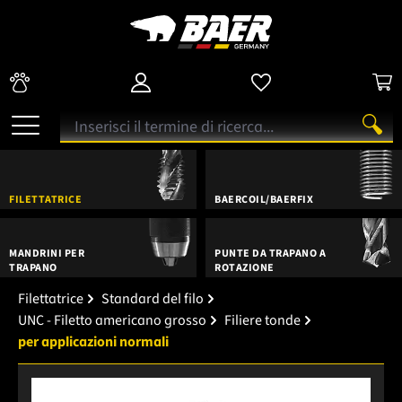
FILETTATRICE
BAERCOIL/BAERFIX
MANDRINI PER
PUNTE DA TRAPANO A
TRAPANO
ROTAZIONE
Filettatrice
Standard del filo
UNC - Filetto americano grosso
Filiere tonde
per applicazioni normali
Salta la galleria di immagini