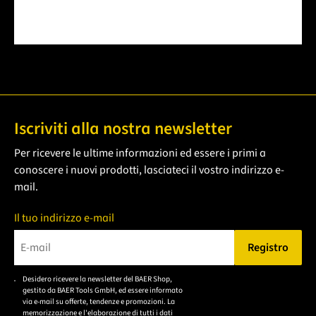
Iscriviti alla nostra newsletter
Per ricevere le ultime informazioni ed essere i primi a
conoscere i nuovi prodotti, lasciateci il vostro indirizzo e-
mail.
Il tuo indirizzo e-mail
Registro
Bitte geben Sie eine gültige E-Mail-Adresse ein.
Desidero ricevere la newsletter del BAER Shop,
Bitte akzeptieren Sie
gestito da BAER Tools GmbH, ed essere informato
die
via e-mail su offerte, tendenze e promozioni. La
memorizzazione e l'elaborazione di tutti i dati
Datenschutzerklärung,