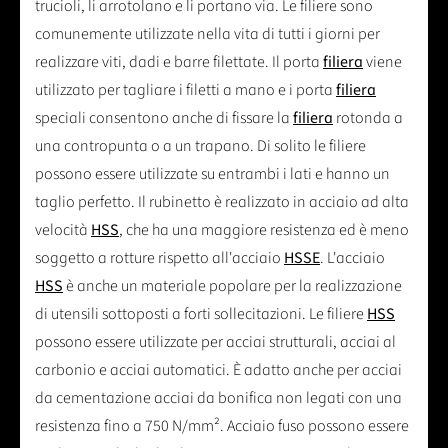
trucioli, li arrotolano e li portano via. Le filiere sono
comunemente utilizzate nella vita di tutti i giorni per
realizzare viti, dadi e barre filettate. Il porta
filiera
viene
utilizzato per tagliare i filetti a mano e i porta
filiera
speciali consentono anche di fissare la
filiera
rotonda a
una contropunta o a un trapano. Di solito le filiere
possono essere utilizzate su entrambi i lati e hanno un
taglio perfetto. Il rubinetto è realizzato in acciaio ad alta
velocità
HSS
, che ha una maggiore resistenza ed è meno
soggetto a rotture rispetto all'acciaio
HSSE
. L'acciaio
HSS
è anche un materiale popolare per la realizzazione
di utensili sottoposti a forti sollecitazioni. Le filiere
HSS
possono essere utilizzate per acciai strutturali, acciai al
carbonio e acciai automatici. È adatto anche per acciai
da cementazione acciai da bonifica non legati con una
resistenza fino a 750 N/mm². Acciaio fuso possono essere