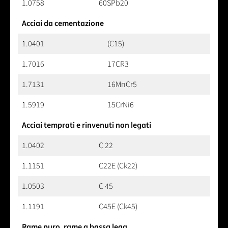
1.0758
60SPb20
Acciai da cementazione
1.0401
(C15)
1.7016
17CR3
1.7131
16MnCr5
1.5919
15CrNi6
Acciai temprati e rinvenuti non legati
1.0402
C 22
1.1151
C22E (Ck22)
1.0503
C 45
1.1191
C45E (Ck45)
Rame puro, rame a bassa lega