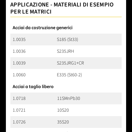
APPLICAZIONE - MATERIALI DI ESEMPIO
PER LE MATRICI
Acciai da costruzione generici
1.0035
S185 (St33)
1.0036
S235JRH
1.0039
S235JRG1+CR
1.0060
E335 (St60-2)
Acciai a taglio libero
1.0718
11SMnPb30
1.0721
10S20
1.0726
35S20