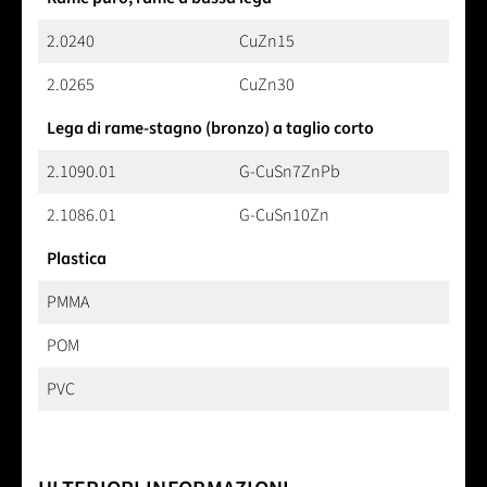
2.0240
CuZn15
2.0265
CuZn30
Lega di rame-stagno (bronzo) a taglio corto
2.1090.01
G-CuSn7ZnPb
2.1086.01
G-CuSn10Zn
Plastica
PMMA
POM
PVC