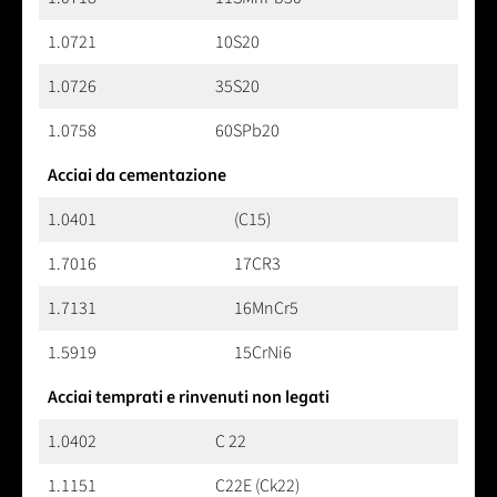
1.0721
10S20
1.0726
35S20
1.0758
60SPb20
Acciai da cementazione
1.0401
(C15)
1.7016
17CR3
1.7131
16MnCr5
1.5919
15CrNi6
Acciai temprati e rinvenuti non legati
1.0402
C 22
1.1151
C22E (Ck22)