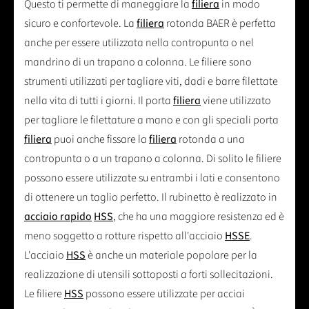
Questo ti permette di maneggiare la
filiera
in modo
sicuro e confortevole. La
filiera
rotonda BAER è perfetta
anche per essere utilizzata nella contropunta o nel
mandrino di un trapano a colonna. Le filiere sono
strumenti utilizzati per tagliare viti, dadi e barre filettate
nella vita di tutti i giorni. Il porta
filiera
viene utilizzato
per tagliare le filettature a mano e con gli speciali porta
filiera
puoi anche fissare la
filiera
rotonda a una
contropunta o a un trapano a colonna. Di solito le filiere
possono essere utilizzate su entrambi i lati e consentono
di ottenere un taglio perfetto. Il rubinetto è realizzato in
acciaio rapido
HSS
, che ha una maggiore resistenza ed è
meno soggetto a rotture rispetto all'acciaio
HSSE
.
L'acciaio
HSS
è anche un materiale popolare per la
realizzazione di utensili sottoposti a forti sollecitazioni.
Le filiere
HSS
possono essere utilizzate per acciai