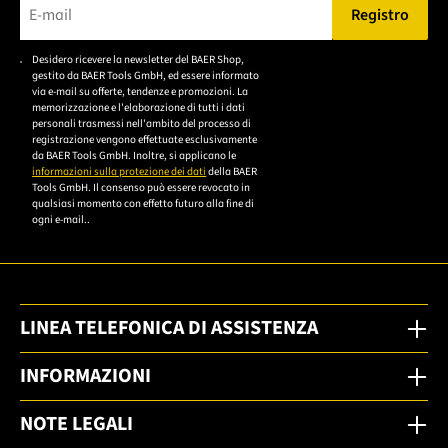
Registro
Bitte geben Sie eine gültige E-Mail-Adresse ein.
Desidero ricevere la newsletter del BAER Shop,
Bitte akzeptieren Sie
gestito da BAER Tools GmbH, ed essere informato
die
via e-mail su offerte, tendenze e promozioni. La
memorizzazione e l'elaborazione di tutti i dati
Datenschutzerklärung,
personali trasmessi nell'ambito del processo di
um sich anzumelden.
registrazione vengono effettuate esclusivamente
da BAER Tools GmbH. Inoltre, si applicano le
informazioni sulla protezione dei dati
della BAER
Tools GmbH. Il consenso può essere revocato in
qualsiasi momento con effetto futuro alla fine di
ogni e-mail..
LINEA TELEFONICA DI ASSISTENZA
INFORMAZIONI
NOTE LEGALI