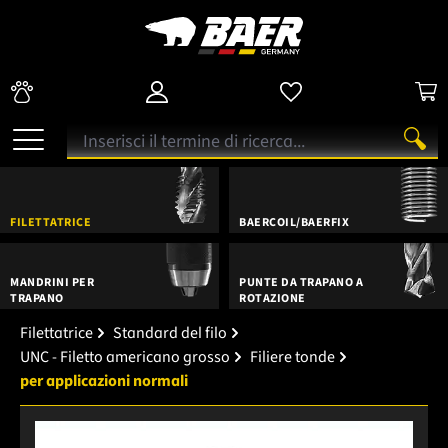
FILETTATRICE
BAERCOIL/BAERFIX
MANDRINI PER
PUNTE DA TRAPANO A
TRAPANO
ROTAZIONE
Filettatrice
Standard del filo
UNC - Filetto americano grosso
Filiere tonde
per applicazioni normali
Salta la galleria di immagini