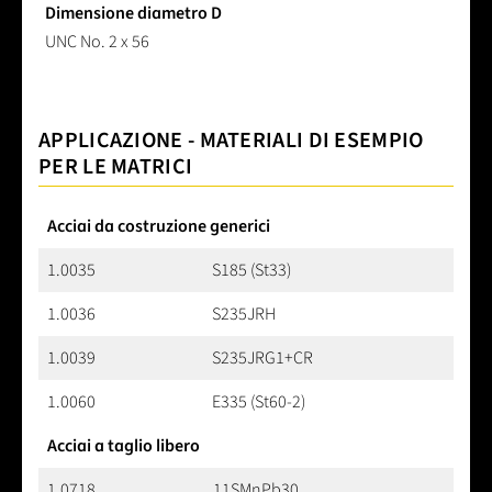
Dimensione diametro D
UNC No. 2 x 56
APPLICAZIONE - MATERIALI DI ESEMPIO
PER LE MATRICI
Acciai da costruzione generici
1.0035
S185 (St33)
1.0036
S235JRH
1.0039
S235JRG1+CR
1.0060
E335 (St60-2)
Acciai a taglio libero
1.0718
11SMnPb30