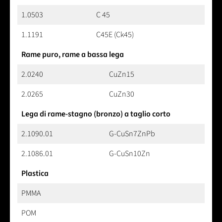
1.0503
C 45
1.1191
C45E (Ck45)
Rame puro, rame a bassa lega
2.0240
CuZn15
2.0265
CuZn30
Lega di rame-stagno (bronzo) a taglio corto
2.1090.01
G-CuSn7ZnPb
2.1086.01
G-CuSn10Zn
Plastica
PMMA
POM