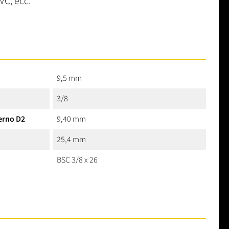
VC, ecc.
9,5 mm
3/8
erno D2
9,40 mm
25,4 mm
BSC 3/8 x 26