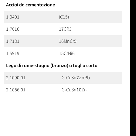
Acciai da cementazione
1.0401
(C15)
1.7016
17CR3
1.7131
16MnCr5
1.5919
15CrNi6
Lega di rame-stagno (bronzo) a taglio corto
2.1090.01
G-CuSn7ZnPb
2.1086.01
G-CuSn10Zn