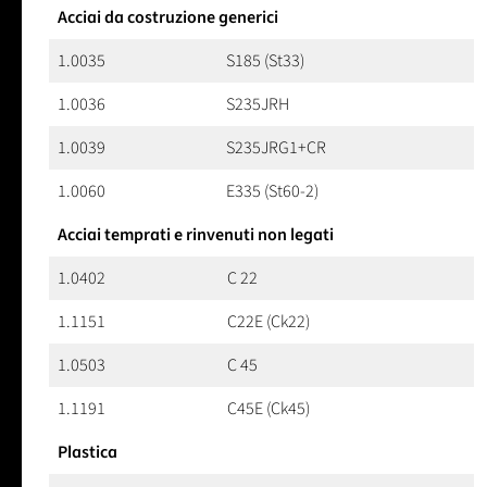
Acciai da costruzione generici
1.0035
S185 (St33)
1.0036
S235JRH
1.0039
S235JRG1+CR
1.0060
E335 (St60-2)
Acciai temprati e rinvenuti non legati
1.0402
C 22
1.1151
C22E (Ck22)
1.0503
C 45
1.1191
C45E (Ck45)
Plastica