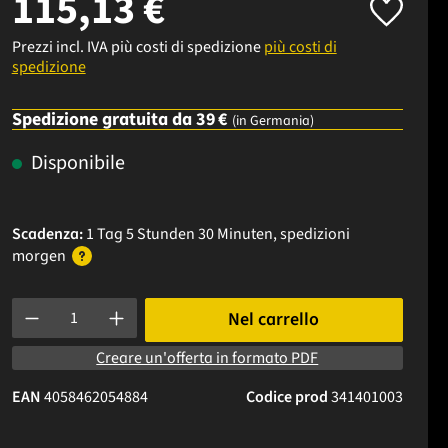
115,13 €
Prezzi incl. IVA più costi di spedizione
più costi di
spedizione
Spedizione gratuita da 39 €
(in Germania)
Disponibile
Scadenza:
1 Tag 5 Stunden 30 Minuten
, spedizioni
morgen
Quantità del prodotto: inserisci la quantità desiderata o usa i p
Nel carrello
Creare un'offerta in formato PDF
EAN
4058462054884
Codice prod
341401003