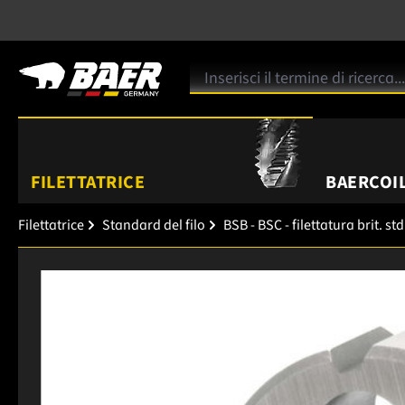
FILETTATRICE
BAERCOIL
Filettatrice
Standard del filo
BSB - BSC - filettatura brit. std
Salta la galleria di immagini