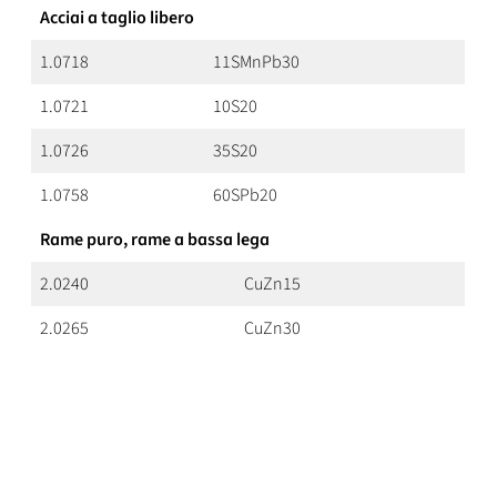
Acciai a taglio libero
1.0718
11SMnPb30
1.0721
10S20
1.0726
35S20
1.0758
60SPb20
Rame puro, rame a bassa lega
2.0240
CuZn15
2.0265
CuZn30