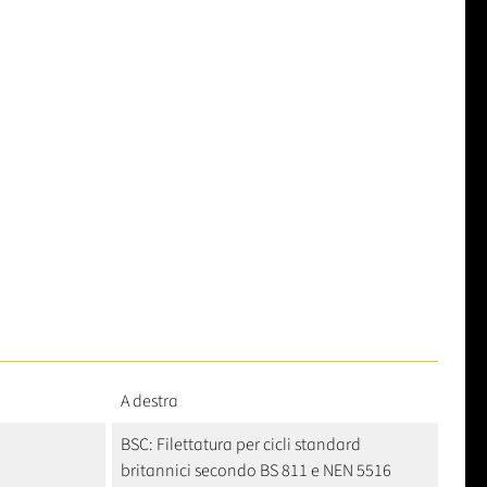
A destra
BSC: Filettatura per cicli standard
britannici secondo BS 811 e NEN 5516