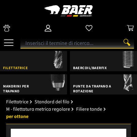
FILETTATRICE
BAERCOIL/BAERFIX
MANDRINI PER
PUNTE DA TRAPANO A
TRAPANO
ROTAZIONE
Filettatrice
Standard del filo
M - filettatura metrica regolare
Filiere tonde
per ottone
Salta la galleria di immagini