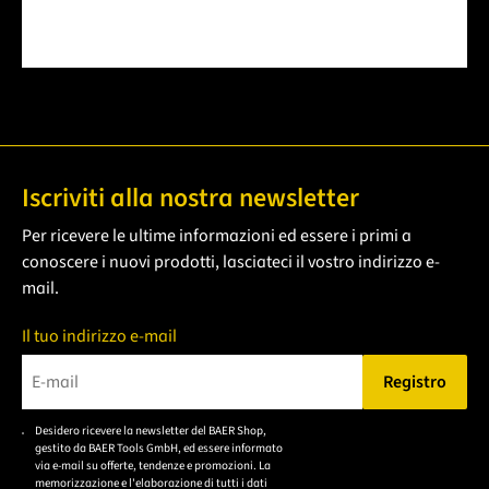
Iscriviti alla nostra newsletter
Per ricevere le ultime informazioni ed essere i primi a
conoscere i nuovi prodotti, lasciateci il vostro indirizzo e-
mail.
Il tuo indirizzo e-mail
Registro
Bitte geben Sie eine gültige E-Mail-Adresse ein.
Desidero ricevere la newsletter del BAER Shop,
Bitte akzeptieren Sie
gestito da BAER Tools GmbH, ed essere informato
die
via e-mail su offerte, tendenze e promozioni. La
memorizzazione e l'elaborazione di tutti i dati
Datenschutzerklärung,