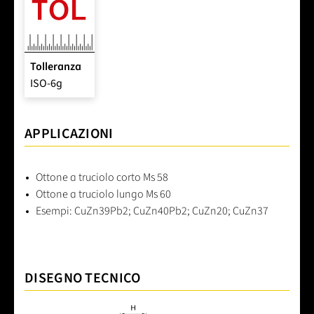
Tolleranza
ISO-6g
APPLICAZIONI
Ottone a truciolo corto Ms 58
Ottone a truciolo lungo Ms 60
Esempi: CuZn39Pb2; CuZn40Pb2; CuZn20; CuZn37
DISEGNO TECNICO