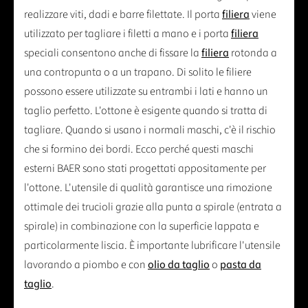
realizzare viti, dadi e barre filettate. Il porta
filiera
viene
utilizzato per tagliare i filetti a mano e i porta
filiera
speciali consentono anche di fissare la
filiera
rotonda a
una contropunta o a un trapano. Di solito le filiere
possono essere utilizzate su entrambi i lati e hanno un
taglio perfetto. L'ottone è esigente quando si tratta di
tagliare. Quando si usano i normali maschi, c'è il rischio
che si formino dei bordi. Ecco perché questi maschi
esterni BAER sono stati progettati appositamente per
l'ottone. L'utensile di qualità garantisce una rimozione
ottimale dei trucioli grazie alla punta a spirale (entrata a
spirale) in combinazione con la superficie lappata e
particolarmente liscia. È importante lubrificare l'utensile
lavorando a piombo e con
olio da taglio
o
pasta da
taglio
.