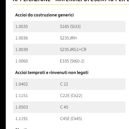
Acciai da costruzione generici
1.0035
S185 (St33)
1.0036
S235JRH
1.0039
S235JRG1+CR
1.0060
E335 (St60-2)
Acciai temprati e rinvenuti non legati
1.0402
C 22
1.1151
C22E (Ck22)
1.0503
C 45
1.1191
C45E (Ck45)