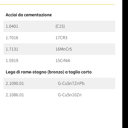
Acciai da cementazione
1.0401
(C15)
1.7016
17CR3
1.7131
16MnCr5
1.5919
15CrNi6
Lega di rame-stagno (bronzo) a taglio corto
2.1090.01
G-CuSn7ZnPb
2.1086.01
G-CuSn10Zn