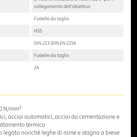
collegamento dell'obiettivo
Fustelle da taglio
HSS
DIN 223 (DIN EN 2256
Fustelle da taglio
2A
50 N/mm²
rici, acciai automatici, acciai da cementazione e
rattamento termico
 legato nonché leghe di rame e stagno a breve