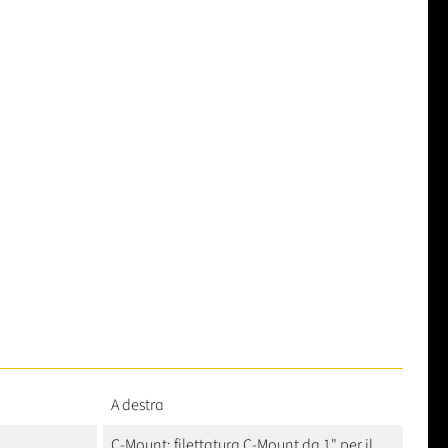
A destra
C-Mount: filettatura C-Mount da 1" per il