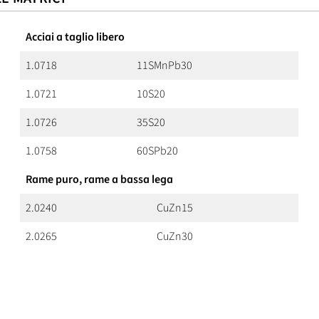
Acciai a taglio libero
1.0718
11SMnPb30
1.0721
10S20
1.0726
35S20
1.0758
60SPb20
Rame puro, rame a bassa lega
2.0240
CuZn15
2.0265
CuZn30