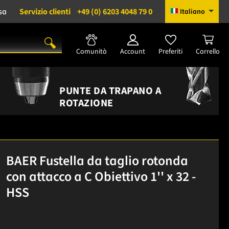
sa
Servizio clienti
+49 (0) 6203 4048 79 0
Italiano
Comunità
Account
Preferiti
Carrello
PUNTE DA TRAPANO A
ROTAZIONE
BAER Fustella da taglio rotonda
con attacco a C Obiettivo 1'' x 32 -
HSS