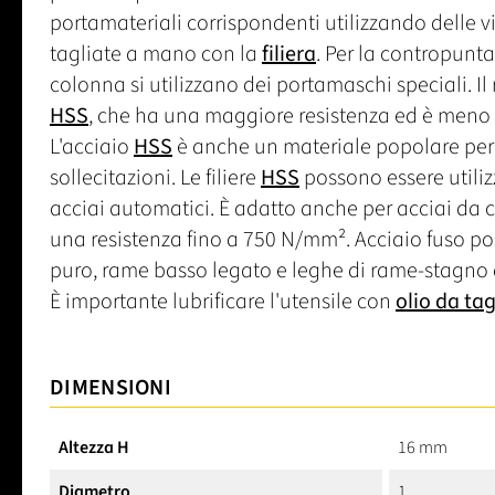
portamateriali corrispondenti utilizzando delle vi
tagliate a mano con la
filiera
. Per la contropunta
colonna si utilizzano dei portamaschi speciali. Il 
HSS
, che ha una maggiore resistenza ed è meno s
L'acciaio
HSS
è anche un materiale popolare per la
sollecitazioni. Le filiere
HSS
possono essere utilizz
acciai automatici. È adatto anche per acciai da 
una resistenza fino a 750 N/mm². Acciaio fuso po
puro, rame basso legato e leghe di rame-stagno 
È importante lubrificare l'utensile con
olio da tag
DIMENSIONI
Altezza H
16 mm
Diametro
1