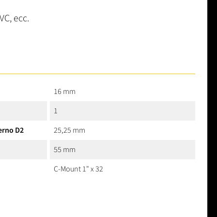
VC, ecc.
16 mm
1
erno D2
25,25 mm
55 mm
C-Mount 1" x 32