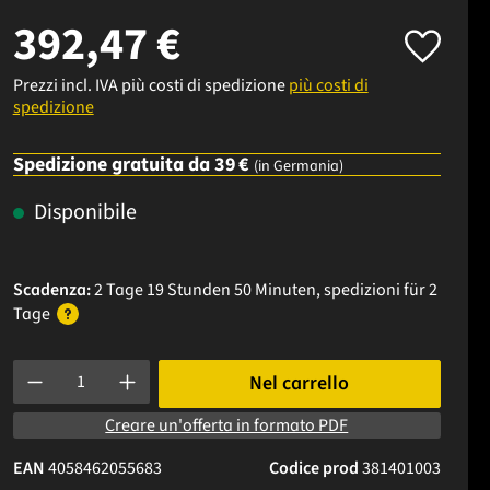
392,47 €
Prezzi incl. IVA più costi di spedizione
più costi di
spedizione
Spedizione gratuita da 39 €
(in Germania)
Disponibile
Scadenza:
2 Tage 19 Stunden 50 Minuten
, spedizioni
für 2
Tage
Quantità del prodotto: inserisci la quantità desiderata o usa i p
Nel carrello
Creare un'offerta in formato PDF
EAN
4058462055683
Codice prod
381401003