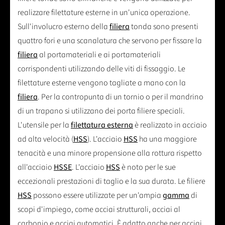
realizzare filettature esterne in un'unica operazione.
Sull'involucro esterno della
filiera
tonda sono presenti
quattro fori e una scanalatura che servono per fissare la
filiera
al portamateriali e ai portamateriali
corrispondenti utilizzando delle viti di fissaggio. Le
filettature esterne vengono tagliate a mano con la
filiera
. Per la contropunta di un tornio o per il mandrino
di un trapano si utilizzano dei porta filiere speciali.
L'utensile per la
filettatura esterna
è realizzato in acciaio
ad alta velocità (
HSS
). L'acciaio
HSS
ha una maggiore
tenacità e una minore propensione alla rottura rispetto
all'acciaio
HSSE
. L'acciaio
HSS
è noto per le sue
eccezionali prestazioni di taglio e la sua durata. Le filiere
HSS
possono essere utilizzate per un'ampia
gamma
di
scopi d'impiego, come acciai strutturali, acciai al
carbonio e acciai automatici. È adatto anche per acciai