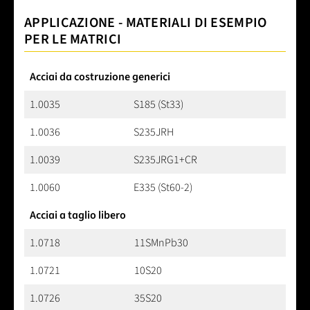
APPLICAZIONE - MATERIALI DI ESEMPIO
PER LE MATRICI
Acciai da costruzione generici
1.0035
S185 (St33)
1.0036
S235JRH
1.0039
S235JRG1+CR
1.0060
E335 (St60-2)
Acciai a taglio libero
1.0718
11SMnPb30
1.0721
10S20
1.0726
35S20