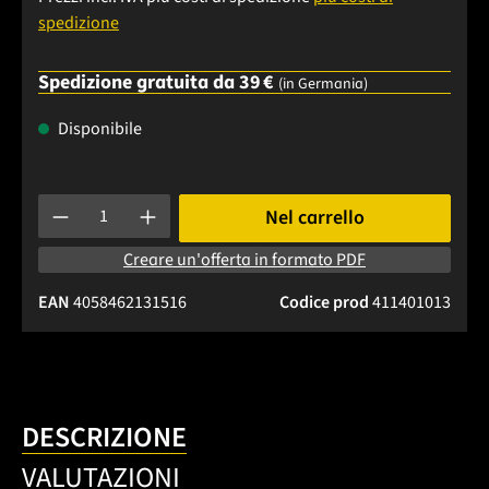
spedizione
Spedizione gratuita da 39 €
(in Germania)
Disponibile
Quantità del prodotto: inserisci la quantità desiderata o usa 
Nel carrello
Creare un'offerta in formato PDF
EAN
4058462131516
Codice prod
411401013
DESCRIZIONE
VALUTAZIONI