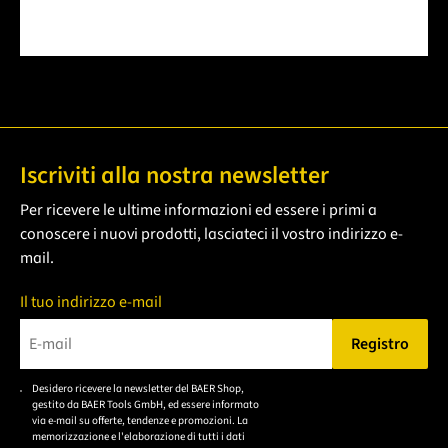
Iscriviti alla nostra newsletter
Per ricevere le ultime informazioni ed essere i primi a
conoscere i nuovi prodotti, lasciateci il vostro indirizzo e-
mail.
Il tuo indirizzo e-mail
Registro
Bitte geben Sie eine gültige E-Mail-Adresse ein.
Desidero ricevere la newsletter del BAER Shop,
Bitte akzeptieren Sie
gestito da BAER Tools GmbH, ed essere informato
die
via e-mail su offerte, tendenze e promozioni. La
memorizzazione e l'elaborazione di tutti i dati
Datenschutzerklärung,