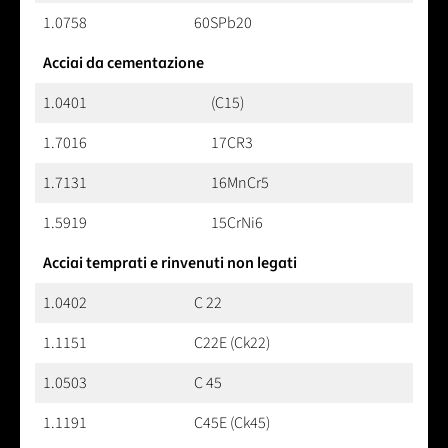
1.0758
60SPb20
Acciai da cementazione
1.0401
(C15)
1.7016
17CR3
1.7131
16MnCr5
1.5919
15CrNi6
Acciai temprati e rinvenuti non legati
1.0402
C 22
1.1151
C22E (Ck22)
1.0503
C 45
1.1191
C45E (Ck45)