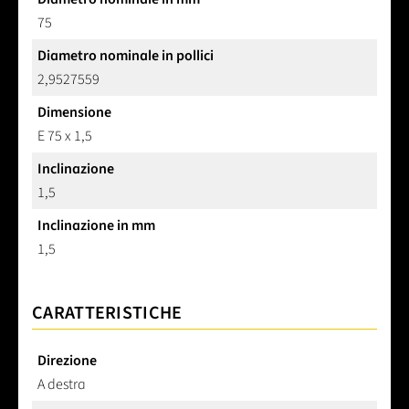
75
Diametro nominale in pollici
2,9527559
Dimensione
E 75 x 1,5
Inclinazione
1,5
Inclinazione in mm
1,5
CARATTERISTICHE
Direzione
A destra