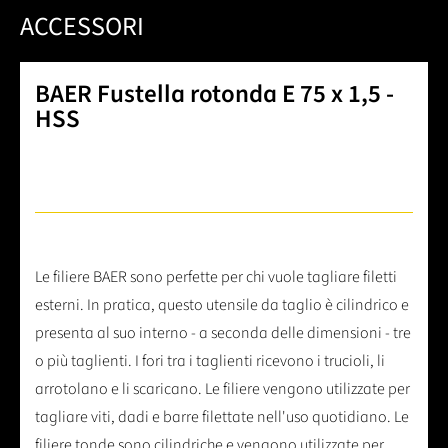
ACCESSORI
BAER Fustella rotonda E 75 x 1,5 -
HSS
Le filiere BAER sono perfette per chi vuole tagliare filetti
esterni. In pratica, questo utensile da taglio è cilindrico e
presenta al suo interno - a seconda delle dimensioni - tre
o più taglienti. I fori tra i taglienti ricevono i trucioli, li
arrotolano e li scaricano. Le filiere vengono utilizzate per
tagliare viti, dadi e barre filettate nell'uso quotidiano. Le
filiere tonde sono cilindriche e vengono utilizzate per