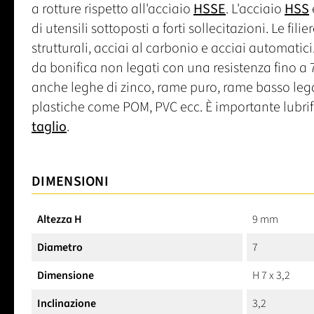
a rotture rispetto all'acciaio
HSSE
. L'acciaio
HSS
di utensili sottoposti a forti sollecitazioni. Le filie
strutturali, acciai al carbonio e acciai automati
da bonifica non legati con una resistenza fino a
anche leghe di zinco, rame puro, rame basso leg
plastiche come POM, PVC ecc. È importante lubrif
taglio
.
DIMENSIONI
Altezza H
9 mm
Diametro
7
Dimensione
H 7 x 3,2
Inclinazione
3,2