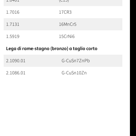
1.0401
(C15)
1.7016
17CR3
1.7131
16MnCr5
1.5919
15CrNi6
Lega di rame-stagno (bronzo) a taglio corto
2.1090.01
G-CuSn7ZnPb
2.1086.01
G-CuSn10Zn