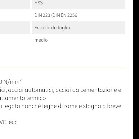
HSS
DIN 223 (DIN EN 2256
Fustelle da taglio
medio
50 N/mm²
rici, acciai automatici, acciai da cementazione e
rattamento termico
 legato nonché leghe di rame e stagno a breve
VC, ecc.