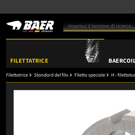
FILETTATRICE
BAERCOIL
Filettatrice
Standard del filo
Filetto speciale
H - filettat
Salta la galleria di immagini