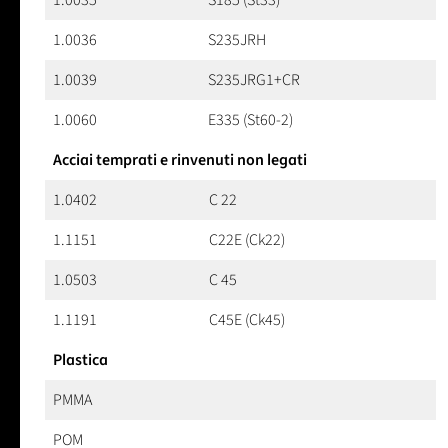
1.0035
S185 (St33)
1.0036
S235JRH
1.0039
S235JRG1+CR
1.0060
E335 (St60-2)
Acciai temprati e rinvenuti non legati
1.0402
C 22
1.1151
C22E (Ck22)
1.0503
C 45
1.1191
C45E (Ck45)
Plastica
PMMA
POM