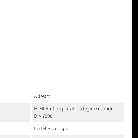
A destra
H: Filettatura per viti da legno secondo
DIN 7998
Fustelle da taglio