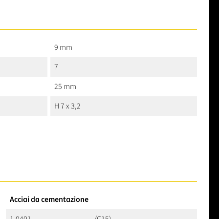
9 mm
7
25 mm
H 7 x 3,2
Acciai da cementazione