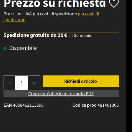
Prezzo su richiesta
Prezzi incl. IVA più costi di spedizione
più costi di
spedizione
Spedizione gratuita da 39 €
(in Germania)
Disponibile
Quantità del prodotto: inserisci la quantità d
Richiedi articolo
Creare un'offerta in formato PDF
EAN
4058462113598
Codice prod
481401006