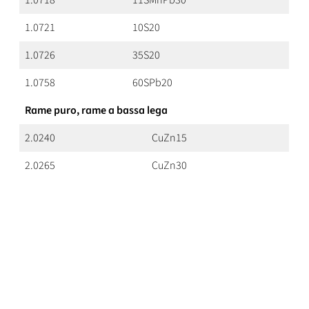
1.0718
11SMnPb30
1.0721
10S20
1.0726
35S20
1.0758
60SPb20
Rame puro, rame a bassa lega
2.0240
CuZn15
2.0265
CuZn30