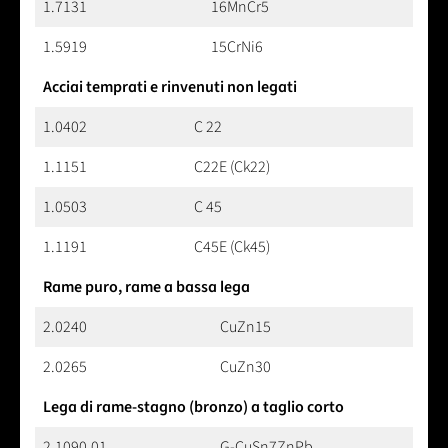
1.7131
16MnCr5
1.5919
15CrNi6
Acciai temprati e rinvenuti non legati
1.0402
C 22
1.1151
C22E (Ck22)
1.0503
C 45
1.1191
C45E (Ck45)
Rame puro, rame a bassa lega
2.0240
CuZn15
2.0265
CuZn30
Lega di rame-stagno (bronzo) a taglio corto
2.1090.01
G-CuSn7ZnPb