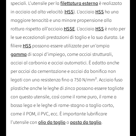
speciali. L'utensile per la
filettatura esterna
è realizzato
in acciaio ad alta velocità (
HSS
). L'acciaio
HSS
ha una
maggiore tenacità e una minore propensione alla
rottura rispetto all'acciaio
HSSE
. L'acciaio
HSS
è noto per
le sue eccezionali prestazioni di taglio e la sua durata. Le
filiere
HSS
possono essere utilizzate per un'ampia
gamma
di scopi d'impiego, come acciai strutturali,
acciai al carbonio e acciai automatici. È adatto anche
per acciai da cementazione e acciai da bonifica non
legati con una resistenza fino a 750 N/mm². Acciaio fuso
plastiche anche le leghe di zinco possono essere tagliate
con questo utensile, così come il rame puro, il rame a
bassa lega e le leghe di rame-stagno a taglio corto,
come il POM, il PVC, ecc. È importante lubrificare
l'utensile con
olio da taglio
o
pasta da taglio
.