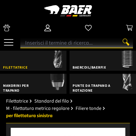
FILETTATRICE
BAERCOIL/BAERFIX
MANDRINI PER
PUNTE DA TRAPANO A
TRAPANO
ROTAZIONE
Filettatrice
Standard del filo
M - filettatura metrica regolare
Filiere tonde
per filettatura sinistra
Salta la galleria di immagini