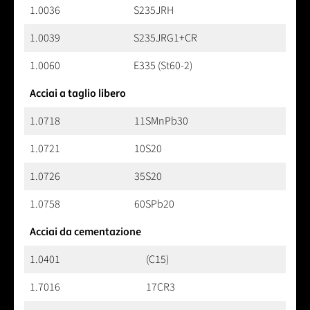
1.0036
S235JRH
1.0039
S235JRG1+CR
1.0060
E335 (St60-2)
Acciai a taglio libero
1.0718
11SMnPb30
1.0721
10S20
1.0726
35S20
1.0758
60SPb20
Acciai da cementazione
1.0401
(C15)
1.7016
17CR3