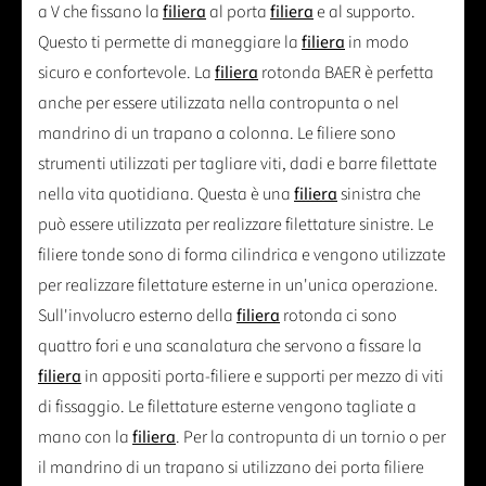
a V che fissano la
filiera
al porta
filiera
e al supporto.
Questo ti permette di maneggiare la
filiera
in modo
sicuro e confortevole. La
filiera
rotonda BAER è perfetta
anche per essere utilizzata nella contropunta o nel
mandrino di un trapano a colonna. Le filiere sono
strumenti utilizzati per tagliare viti, dadi e barre filettate
nella vita quotidiana. Questa è una
filiera
sinistra che
può essere utilizzata per realizzare filettature sinistre. Le
filiere tonde sono di forma cilindrica e vengono utilizzate
per realizzare filettature esterne in un'unica operazione.
Sull'involucro esterno della
filiera
rotonda ci sono
quattro fori e una scanalatura che servono a fissare la
filiera
in appositi porta-filiere e supporti per mezzo di viti
di fissaggio. Le filettature esterne vengono tagliate a
mano con la
filiera
. Per la contropunta di un tornio o per
il mandrino di un trapano si utilizzano dei porta filiere