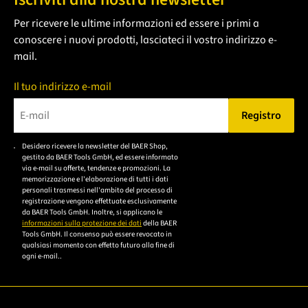
Per ricevere le ultime informazioni ed essere i primi a
conoscere i nuovi prodotti, lasciateci il vostro indirizzo e-
mail.
Il tuo indirizzo e-mail
Registro
Bitte geben Sie eine gültige E-Mail-Adresse ein.
Desidero ricevere la newsletter del BAER Shop,
Bitte akzeptieren Sie
gestito da BAER Tools GmbH, ed essere informato
die
via e-mail su offerte, tendenze e promozioni. La
memorizzazione e l'elaborazione di tutti i dati
Datenschutzerklärung,
personali trasmessi nell'ambito del processo di
um sich anzumelden.
registrazione vengono effettuate esclusivamente
da BAER Tools GmbH. Inoltre, si applicano le
informazioni sulla protezione dei dati
della BAER
Tools GmbH. Il consenso può essere revocato in
qualsiasi momento con effetto futuro alla fine di
ogni e-mail..