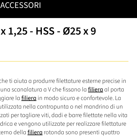
ACCESSORI
x 1,25 - HSS - Ø25 x 9
he ti aiuta a produrre filettature esterne precise in
i una scanalatura a V che fissano la
filiera
al porta
ggiare la
filiera
in modo sicuro e confortevole. La
tilizzata nella contropunta o nel mandrino di un
ti per tagliare viti, dadi e barre filettate nella vita
indrica e vengono utilizzate per realizzare filettature
terno della
filiera
rotonda sono presenti quattro