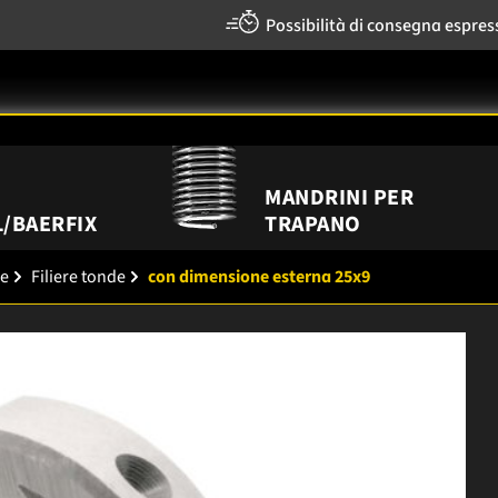
Possibilità di consegna espres
MANDRINI PER
/BAERFIX
TRAPANO
re
Filiere tonde
con dimensione esterna 25x9