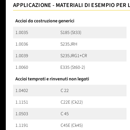
APPLICAZIONE - MATERIALI DI ESEMPIO PER 
Acciai da costruzione generici
1.0035
S185 (St33)
1.0036
S235JRH
1.0039
S235JRG1+CR
1.0060
E335 (St60-2)
Acciai temprati e rinvenuti non legati
1.0402
C 22
1.1151
C22E (Ck22)
1.0503
C 45
1.1191
C45E (Ck45)