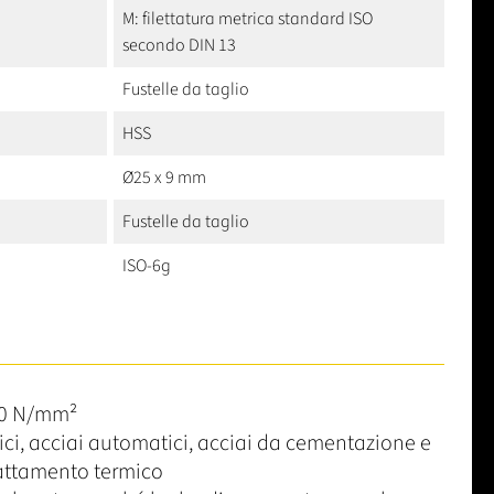
M: filettatura metrica standard ISO
secondo DIN 13
Fustelle da taglio
HSS
Ø25 x 9 mm
Fustelle da taglio
ISO-6g
50 N/mm²
rici, acciai automatici, acciai da cementazione e
rattamento termico