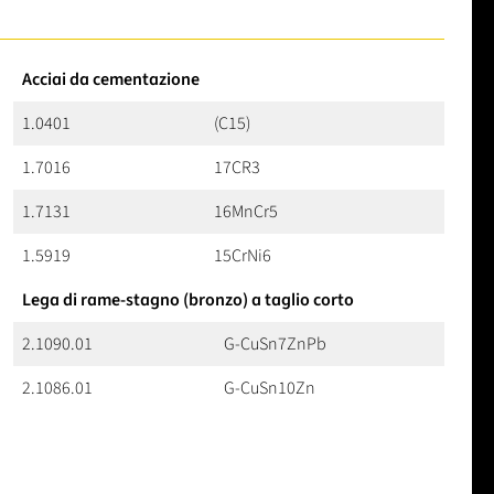
Acciai da cementazione
1.0401
(C15)
1.7016
17CR3
1.7131
16MnCr5
1.5919
15CrNi6
Lega di rame-stagno (bronzo) a taglio corto
2.1090.01
G-CuSn7ZnPb
2.1086.01
G-CuSn10Zn