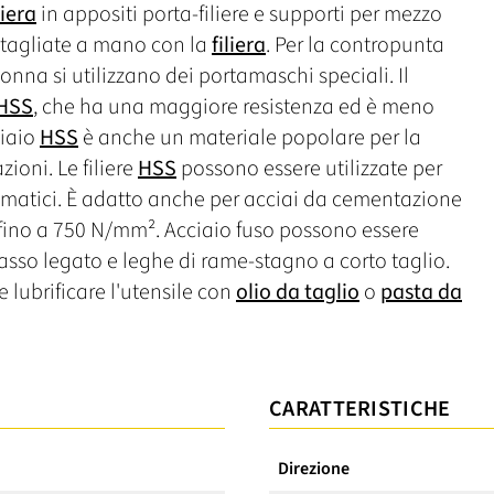
liera
in appositi porta-filiere e supporti per mezzo
no tagliate a mano con la
filiera
. Per la contropunta
onna si utilizzano dei portamaschi speciali. Il
HSS
, che ha una maggiore resistenza ed è meno
ciaio
HSS
è anche un materiale popolare per la
zioni. Le filiere
HSS
possono essere utilizzate per
utomatici. È adatto anche per acciai da cementazione
 fino a 750 N/mm². Acciaio fuso possono essere
asso legato e leghe di rame-stagno a corto taglio.
lubrificare l'utensile con
olio da taglio
o
pasta da
CARATTERISTICHE
Direzione