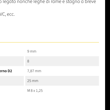
 legato nonché leghe di rame e stagno a breve
VC, ecc.
9 mm
8
erno D2
7,87 mm
25 mm
M 8 x 1,25