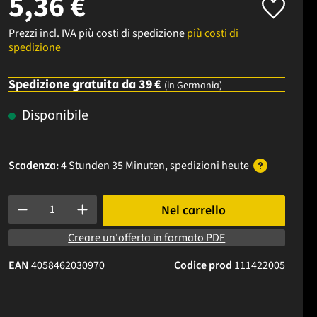
5,36 €
Prezzi incl. IVA più costi di spedizione
più costi di
spedizione
Spedizione gratuita da 39 €
(in Germania)
Disponibile
Scadenza:
4 Stunden 35 Minuten
, spedizioni
heute
Quantità del prodotto: inserisci la quantità desiderata o usa i p
Nel carrello
Creare un'offerta in formato PDF
EAN
4058462030970
Codice prod
111422005