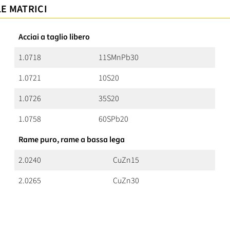
LE MATRICI
Acciai a taglio libero
1.0718
11SMnPb30
1.0721
10S20
1.0726
35S20
1.0758
60SPb20
Rame puro, rame a bassa lega
2.0240
CuZn15
2.0265
CuZn30