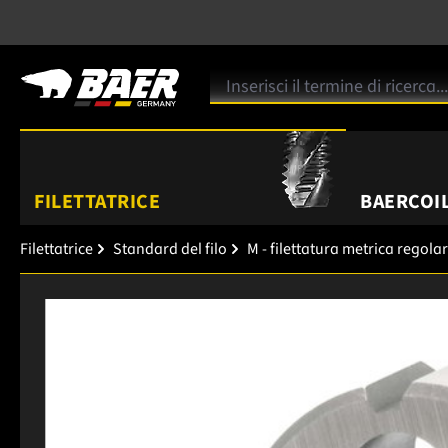
FILETTATRICE
BAERCOIL
Filettatrice
Standard del filo
M - filettatura metrica regola
Salta la galleria di immagini