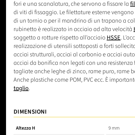
fori e una scanalatura, che servono a fissare la
fi
di viti di fissaggio. Le filettature esterne vengo
di un tornio o per il mandrino di un trapano a col
rubinetto è realizzato in acciaio ad alta velocità
soggetto a rotture rispetto all'acciaio
HSSE
. L'ac
realizzazione di utensili sottoposti a forti sollecita
acciai strutturali, acciai al carbonio e acciai a
acciai da bonifica non legati con una resistenza
tagliate anche leghe di zinco, rame puro, rame b
Anche plastiche come POM, PVC ecc. È importante 
taglio
.
DIMENSIONI
Altezza H
9 mm