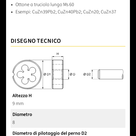
Ottone a truciolo lungo Ms 60
Esempi: CuZn39Pb2; CuZn40Pb2; CuZn20; CuZn37
DISEGNO TECNICO
Altezza H
9 mm
Diametro
8
Diametro di pilotaggio del perno D2