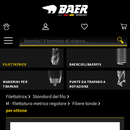
FILETTATRICE
BAERCOIL/BAERFIX
MANDRINI PER
PUNTE DA TRAPANO A
TRAPANO
ROTAZIONE
Filettatrice
Standard del filo
M - filettatura metrica regolare
Filiere tonde
per ottone
Salta la galleria di immagini