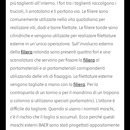
più taglienti all'interno. I fori tra i taglienti raccolgono i
trucioli, li arrotolano e li portano via. Le filiere sono
comunemente utilizzate nella vita quotidiana per
realizzare viti, dadi e barre filettate. Le filiere tonde sono
cilindriche e vengono utilizzate per realizzare filettature
esterne in un'unica operazione. Sull'involucro esterno
della
filiera
rotonda sono presenti quattro fori e una
scanalatura che servono per fissare la
filiera
al
portamateriali e ai portamateriali corrispondenti
utilizzando delle viti di fissaggio. Le filettature esterne
vengono tagliate a mano con la
filiera
. Per la
contropunta di un tornio o per il mandrino di un trapano
a colonna si utilizzano speciali portamatrici. L'ottone è
difficile da tagliare. Quando si usano i normali maschi,
c'è il rischio che il taglio si accumuli. Ecco perché questi
maschi esterni BAER sono stati progettati appositamente