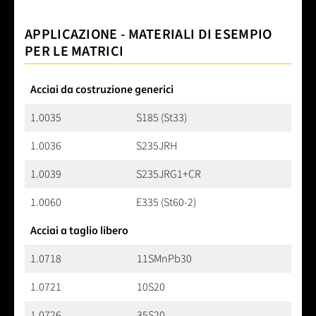
APPLICAZIONE - MATERIALI DI ESEMPIO
PER LE MATRICI
Acciai da costruzione generici
1.0035
S185 (St33)
1.0036
S235JRH
1.0039
S235JRG1+CR
1.0060
E335 (St60-2)
Acciai a taglio libero
1.0718
11SMnPb30
1.0721
10S20
1.0726
35S20