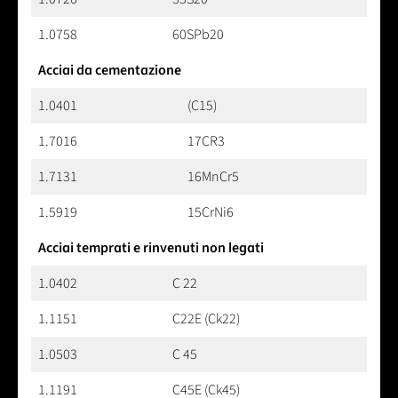
1.0758
60SPb20
Acciai da cementazione
1.0401
(C15)
1.7016
17CR3
1.7131
16MnCr5
1.5919
15CrNi6
Acciai temprati e rinvenuti non legati
1.0402
C 22
1.1151
C22E (Ck22)
1.0503
C 45
1.1191
C45E (Ck45)