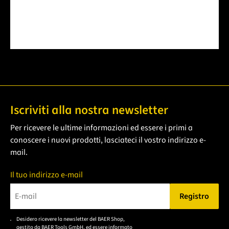
Iscriviti alla nostra newsletter
Per ricevere le ultime informazioni ed essere i primi a
conoscere i nuovi prodotti, lasciateci il vostro indirizzo e-
mail.
Il tuo indirizzo e-mail
Registro
Bitte geben Sie eine gültige E-Mail-Adresse ein.
Desidero ricevere la newsletter del BAER Shop,
Bitte akzeptieren Sie
gestito da BAER Tools GmbH, ed essere informato