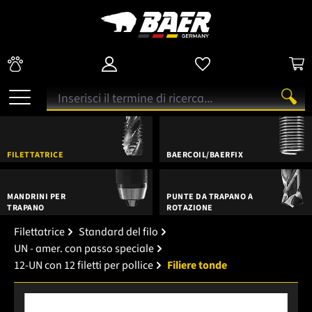
FILETTATRICE
BAERCOIL/BAERFIX
MANDRINI PER
PUNTE DA TRAPANO A
TRAPANO
ROTAZIONE
Filettatrice
Standard del filo
UN - amer. con passo speciale
12-UN con 12 filetti per pollice
Filiere tonde
Salta la galleria di immagini