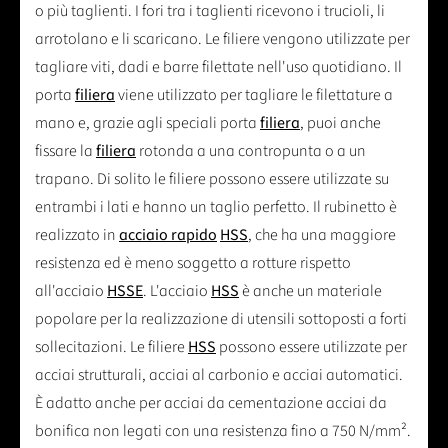
o più taglienti. I fori tra i taglienti ricevono i trucioli, li
arrotolano e li scaricano. Le filiere vengono utilizzate per
tagliare viti, dadi e barre filettate nell'uso quotidiano. Il
porta
filiera
viene utilizzato per tagliare le filettature a
mano e, grazie agli speciali porta
filiera
, puoi anche
fissare la
filiera
rotonda a una contropunta o a un
trapano. Di solito le filiere possono essere utilizzate su
entrambi i lati e hanno un taglio perfetto. Il rubinetto è
realizzato in
acciaio rapido
HSS
, che ha una maggiore
resistenza ed è meno soggetto a rotture rispetto
all'acciaio
HSSE
. L'acciaio
HSS
è anche un materiale
popolare per la realizzazione di utensili sottoposti a forti
sollecitazioni. Le filiere
HSS
possono essere utilizzate per
acciai strutturali, acciai al carbonio e acciai automatici.
È adatto anche per acciai da cementazione acciai da
bonifica non legati con una resistenza fino a 750 N/mm².