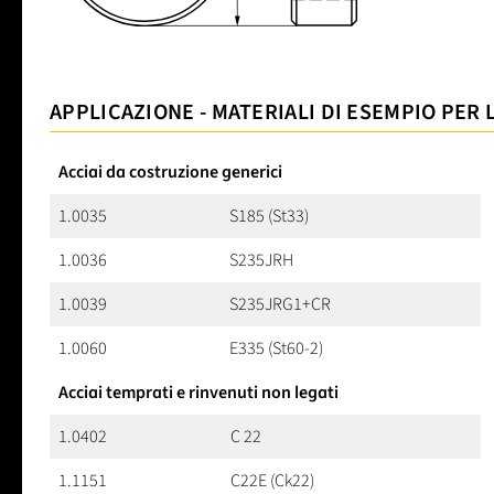
APPLICAZIONE - MATERIALI DI ESEMPIO PER 
Acciai da costruzione generici
1.0035
S185 (St33)
1.0036
S235JRH
1.0039
S235JRG1+CR
1.0060
E335 (St60-2)
Acciai temprati e rinvenuti non legati
1.0402
C 22
1.1151
C22E (Ck22)