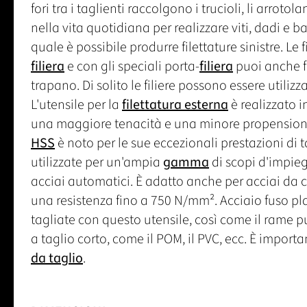
fori tra i taglienti raccolgono i trucioli, li arrotol
nella vita quotidiana per realizzare viti, dadi e b
quale è possibile produrre filettature sinistre. Le
filiera
e con gli speciali porta-
filiera
puoi anche f
trapano. Di solito le filiere possono essere utilizz
L'utensile per la
filettatura esterna
è realizzato i
una maggiore tenacità e una minore propensione a
HSS
è noto per le sue eccezionali prestazioni di ta
utilizzate per un'ampia
gamma
di scopi d'impieg
acciai automatici. È adatto anche per acciai da 
una resistenza fino a 750 N/mm². Acciaio fuso pl
tagliate con questo utensile, così come il rame p
a taglio corto, come il POM, il PVC, ecc. È importa
da taglio
.