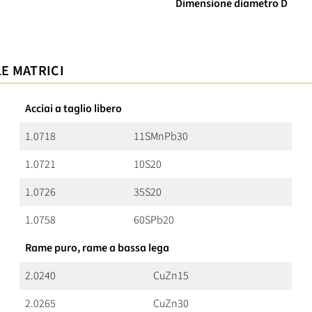
Dimensione diametro D
LE MATRICI
Acciai a taglio libero
1.0718
11SMnPb30
1.0721
10S20
1.0726
35S20
1.0758
60SPb20
Rame puro, rame a bassa lega
2.0240
CuZn15
2.0265
CuZn30