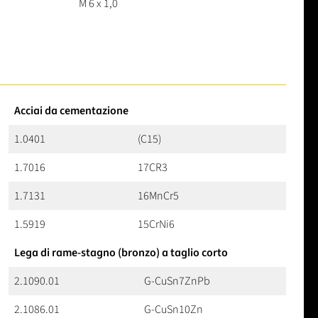
M 6 x 1,0
Acciai da cementazione
1.0401
(C15)
1.7016
17CR3
1.7131
16MnCr5
1.5919
15CrNi6
Lega di rame-stagno (bronzo) a taglio corto
2.1090.01
G-CuSn7ZnPb
2.1086.01
G-CuSn10Zn