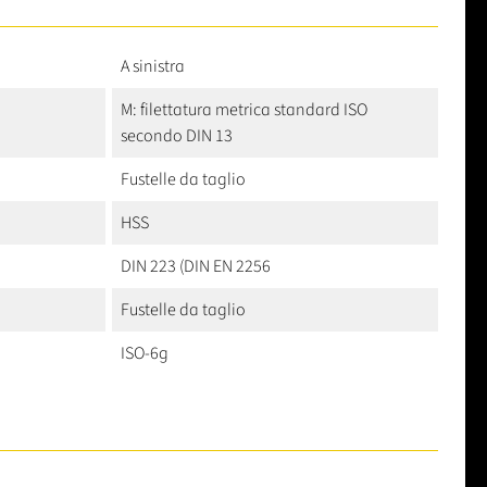
A sinistra
M: filettatura metrica standard ISO
secondo DIN 13
Fustelle da taglio
HSS
DIN 223 (DIN EN 2256
Fustelle da taglio
ISO-6g