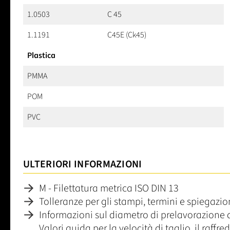
1.0503
C 45
1.1191
C45E (Ck45)
Plastica
PMMA
POM
PVC
ULTERIORI INFORMAZIONI
M - Filettatura metrica ISO DIN 13
Tolleranze per gli stampi, termini e spiegazi
Informazioni sul diametro di prelavorazione 
Valori guida per la velocità di taglio, il raff