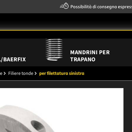
Possibilità di consegna espres
MANDRINI PER
/BAERFIX
TRAPANO
re
Filiere tonde
per filettatura sinistra