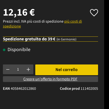
12,16 €
Prezzi incl. IVA più costi di spedizione
più costi di
spedizione
Spedizione gratuita da 39 €
(in Germania)
Disponibile
Quantità del prodotto: inserisci la quantità desiderata o usa i p
Nel carrello
Creare un'offerta in formato PDF
EAN
4058462012860
Codice prod
111402005