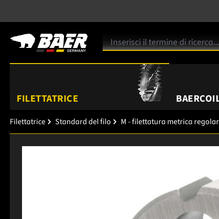
FILETTATRICE
BAERCOIL
Filettatrice
Standard del filo
M - filettatura metrica regola
Salta la galleria di immagini