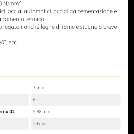
50 N/mm²
rici, acciai automatici, acciai da cementazione e
rattamento termico
 legato nonché leghe di rame e stagno a breve
VC, ecc.
7 mm
6
erno D2
5,88 mm
20 mm