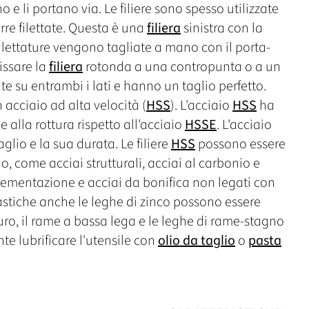
ano e li portano via. Le filiere sono spesso utilizzate
arre filettate. Questa è una
filiera
sinistra con la
 filettature vengono tagliate a mano con il porta-
issare la
filiera
rotonda a una contropunta o a un
ate su entrambi i lati e hanno un taglio perfetto.
n acciaio ad alta velocità (
HSS
). L'acciaio
HSS
ha
lla rottura rispetto all'acciaio
HSSE
. L'acciaio
glio e la sua durata. Le filiere
HSS
possono essere
o, come acciai strutturali, acciai al carbonio e
cementazione e acciai da bonifica non legati con
astiche anche le leghe di zinco possono essere
uro, il rame a bassa lega e le leghe di rame-stagno
nte lubrificare l'utensile con
olio da taglio
o
pasta