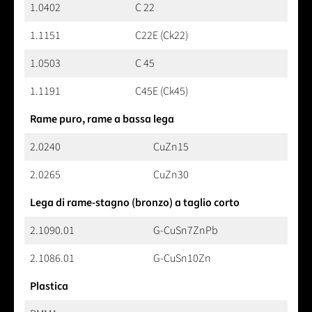
1.0402
C 22
1.1151
C22E (Ck22)
1.0503
C 45
1.1191
C45E (Ck45)
Rame puro, rame a bassa lega
2.0240
CuZn15
2.0265
CuZn30
Lega di rame-stagno (bronzo) a taglio corto
2.1090.01
G-CuSn7ZnPb
2.1086.01
G-CuSn10Zn
Plastica