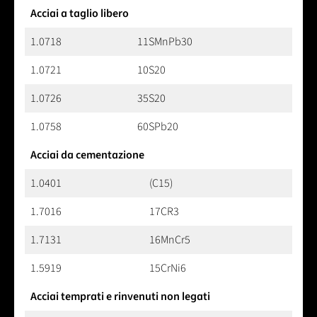
Acciai a taglio libero
1.0718
11SMnPb30
1.0721
10S20
1.0726
35S20
1.0758
60SPb20
Acciai da cementazione
1.0401
(C15)
1.7016
17CR3
1.7131
16MnCr5
1.5919
15CrNi6
Acciai temprati e rinvenuti non legati