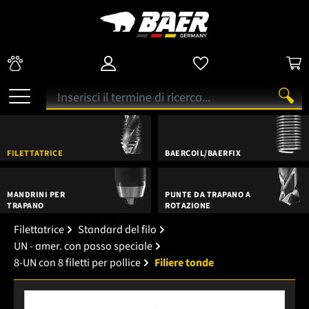
FILETTATRICE
BAERCOIL/BAERFIX
MANDRINI PER
PUNTE DA TRAPANO A
TRAPANO
ROTAZIONE
Filettatrice
Standard del filo
UN - amer. con passo speciale
8-UN con 8 filetti per pollice
Filiere tonde
Salta la galleria di immagini