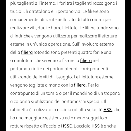
più taglienti all'interno. I fori tra i taglienti raccolgono i
trucioli, li arrotolano e li portano via. Le filiere sono
comunemente utilizzate nella vita di tutti i giorni per
realizzare viti, dadi e barre filettate. Le filiere tonde sono
cilindriche e vengono utilizzate per realizzare filettature
esterne in un'unica operazione. Sull'involucro esterno
della
filiera
rotonda sono presenti quattro fori e una
scanalatura che servono a fissare la
filiera
nel
portamateriali e nei portamateriali corrispondenti
utilizzando delle viti di fissaggio. Le filettature esterne
vengono tagliate a mano con la
filiera
. Per la
contropunta di un tornio o per il mandrino di un trapano
a colonna si utilizzano dei portamaschi speciali. Il
rubinetto è realizzato in acciaio ad alta velocità
HSS
, che
ha una maggiore resistenza ed è meno soggetto a
rotture rispetto all'acciaio
HSSE
. L'acciaio
HSS
è anche