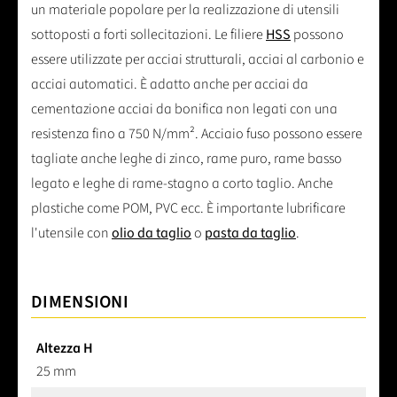
un materiale popolare per la realizzazione di utensili
sottoposti a forti sollecitazioni. Le filiere
HSS
possono
essere utilizzate per acciai strutturali, acciai al carbonio e
acciai automatici. È adatto anche per acciai da
cementazione acciai da bonifica non legati con una
resistenza fino a 750 N/mm². Acciaio fuso possono essere
tagliate anche leghe di zinco, rame puro, rame basso
legato e leghe di rame-stagno a corto taglio. Anche
plastiche come POM, PVC ecc. È importante lubrificare
l'utensile con
olio da taglio
o
pasta da taglio
.
DIMENSIONI
Altezza H
25 mm