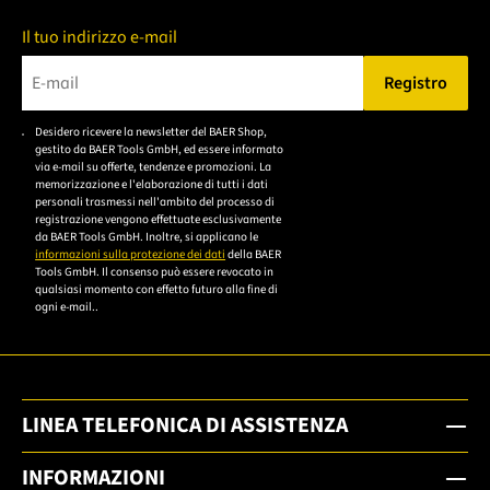
Il tuo indirizzo e-mail
Registro
Bitte geben Sie eine gültige E-Mail-Adresse ein.
Desidero ricevere la newsletter del BAER Shop,
Bitte akzeptieren Sie
gestito da BAER Tools GmbH, ed essere informato
die
via e-mail su offerte, tendenze e promozioni. La
memorizzazione e l'elaborazione di tutti i dati
Datenschutzerklärung,
personali trasmessi nell'ambito del processo di
um sich anzumelden.
registrazione vengono effettuate esclusivamente
da BAER Tools GmbH. Inoltre, si applicano le
informazioni sulla protezione dei dati
della BAER
Tools GmbH. Il consenso può essere revocato in
qualsiasi momento con effetto futuro alla fine di
ogni e-mail..
LINEA TELEFONICA DI ASSISTENZA
INFORMAZIONI