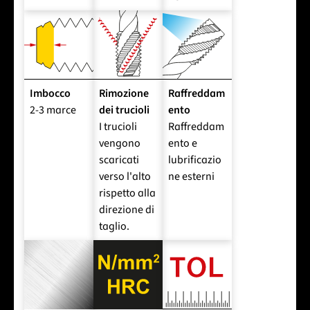
Imbocco
Rimozione
Raffreddam
2-3 marce
dei trucioli
ento
I trucioli
Raffreddam
vengono
ento e
scaricati
lubrificazio
verso l'alto
ne esterni
rispetto alla
direzione di
taglio.