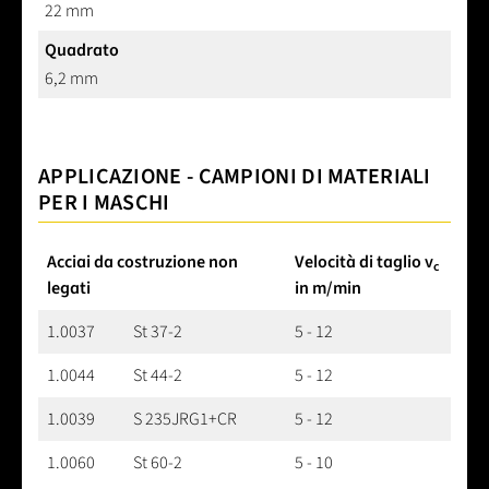
22 mm
Quadrato
6,2 mm
APPLICAZIONE - CAMPIONI DI MATERIALI
PER I MASCHI
Acciai da costruzione non
Velocità di taglio v
c
legati
in m/min
1.0037
St 37-2
5 - 12
1.0044
St 44-2
5 - 12
1.0039
S 235JRG1+CR
5 - 12
1.0060
St 60-2
5 - 10