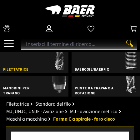
FILETTATRICE
BAERCOIL/BAERFIX
MANDRINI PER
PUNTE DA TRAPANO A
TRAPANO
ROTAZIONE
Filettatrice
Standard del filo
MJ, UNJC, UNJF - Aviazione
MJ - aviazione metrica
Maschi a macchina
Forma C a spirale - foro cieco
Salta la galleria di immagini