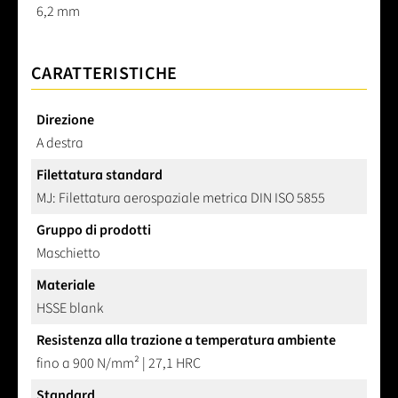
6,2 mm
CARATTERISTICHE
Direzione
A destra
Filettatura standard
MJ: Filettatura aerospaziale metrica DIN ISO 5855
Gruppo di prodotti
Maschietto
Materiale
HSSE blank
Resistenza alla trazione a temperatura ambiente
fino a 900 N/mm² | 27,1 HRC
Standard