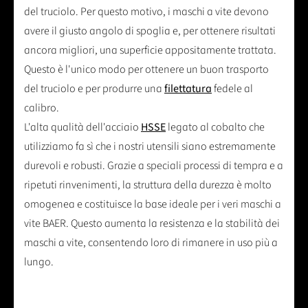
del truciolo. Per questo motivo, i maschi a vite devono
avere il giusto angolo di spoglia e, per ottenere risultati
ancora migliori, una superficie appositamente trattata.
Questo è l'unico modo per ottenere un buon trasporto
del truciolo e per produrre una
filettatura
fedele al
calibro.
L'alta qualità dell'acciaio
HSSE
legato al cobalto che
utilizziamo fa sì che i nostri utensili siano estremamente
durevoli e robusti. Grazie a speciali processi di tempra e a
ripetuti rinvenimenti, la struttura della durezza è molto
omogenea e costituisce la base ideale per i veri maschi a
vite BAER. Questo aumenta la resistenza e la stabilità dei
maschi a vite, consentendo loro di rimanere in uso più a
lungo.