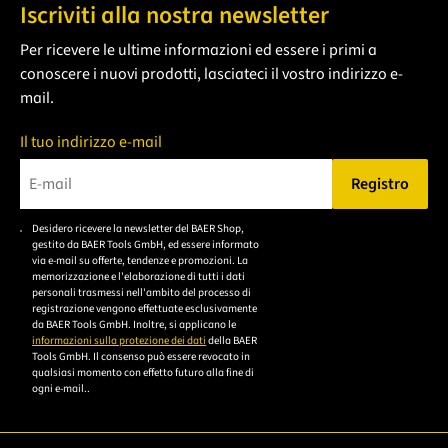
Iscriviti alla nostra newsletter
Per ricevere le ultime informazioni ed essere i primi a
conoscere i nuovi prodotti, lasciateci il vostro indirizzo e-
mail.
Il tuo indirizzo e-mail
Registro
Bitte geben Sie eine gültige E-Mail-Adresse ein.
Desidero ricevere la newsletter del BAER Shop,
Bitte akzeptieren Sie
gestito da BAER Tools GmbH, ed essere informato
die
via e-mail su offerte, tendenze e promozioni. La
memorizzazione e l'elaborazione di tutti i dati
Datenschutzerklärung,
personali trasmessi nell'ambito del processo di
um sich anzumelden.
registrazione vengono effettuate esclusivamente
da BAER Tools GmbH. Inoltre, si applicano le
informazioni sulla protezione dei dati
della BAER
Tools GmbH. Il consenso può essere revocato in
qualsiasi momento con effetto futuro alla fine di
ogni e-mail..