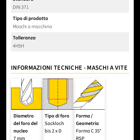
DIN 371
Tipo di prodotto
Maschi a macchina
Tolleranza
4H5H
INFORMAZIONI TECNICHE - MASCHI A VITE
Diametro
Tipo di foro
Forma /
del foro del
Sackloch
Geometria
nucleo
bis 2 x D
Forma C 35°
7 mm
RSP