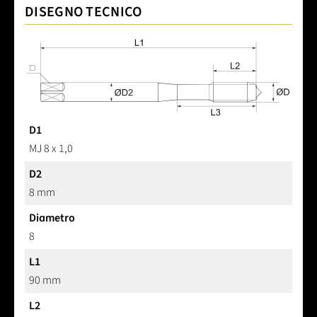
DISEGNO TECNICO
D1
MJ 8 x 1,0
D2
8 mm
Diametro
8
L1
90 mm
L2