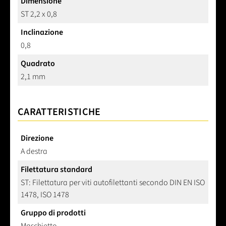
Dimensione
ST 2,2 x 0,8
Inclinazione
0,8
Quadrato
2,1 mm
CARATTERISTICHE
Direzione
A destra
Filettatura standard
ST: Filettatura per viti autofilettanti secondo DIN EN ISO
1478, ISO 1478
Gruppo di prodotti