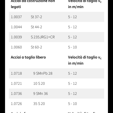
Acciai da costruzione non
Velocità di taglio v
c
legati
in m/min
1.0037
St 37-2
5 - 12
1.0044
St 44-2
5 - 12
1.0039
S 235JRG1+CR
5 - 12
1.0060
St 60-2
5 - 10
Acciai a taglio libero
Velocità di taglio v
c
in m/min
1.0718
9 SMnPb 28
5 - 12
1.0721
10 S 20
5 - 12
1.0736
9 SMn 36
5 - 12
1.0726
35 S 20
5 - 10