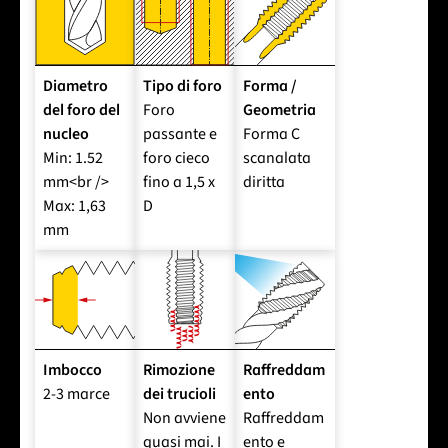
Diametro
Tipo di foro
Forma /
del foro del
Foro
Geometria
nucleo
passante e
Forma C
Min: 1.52
foro cieco
scanalata
mm<br />
fino a 1,5 x
diritta
Max: 1,63
D
mm
Imbocco
Rimozione
Raffreddam
2-3 marce
dei trucioli
ento
Non avviene
Raffreddam
quasi mai. I
ento e