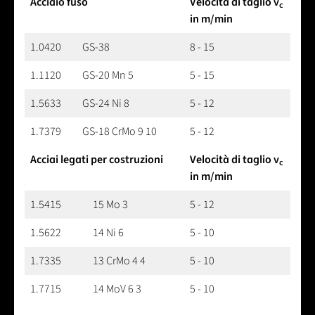
Acciaio fuso
Velocità di taglio v
c
in m/min
1.0420
GS-38
8 - 15
1.1120
GS-20 Mn 5
5 - 15
1.5633
GS-24 Ni 8
5 - 12
1.7379
GS-18 CrMo 9 10
5 - 12
Acciai legati per costruzioni
Velocità di taglio v
c
in m/min
1.5415
15 Mo 3
5 - 12
1.5622
14 Ni 6
5 - 10
1.7335
13 CrMo 4 4
5 - 10
1.7715
14 MoV 6 3
5 - 10