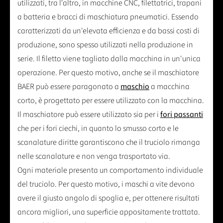
utilizzati, tra l'altro, in macchine CNC, filettatrici, trapani
a batteria e bracci di maschiatura pneumatici. Essendo
caratterizzati da un'elevata efficienza e da bassi costi di
produzione, sono spesso utilizzati nella produzione in
serie. Il filetto viene tagliato dalla macchina in un'unica
operazione. Per questo motivo, anche se il maschiatore
BAER può essere paragonato a
maschio
a macchina
corto, è progettato per essere utilizzato con la macchina.
Il maschiatore può essere utilizzato sia per i
fori passanti
che per i fori ciechi, in quanto lo smusso corto e le
scanalature diritte garantiscono che il truciolo rimanga
nelle scanalature e non venga trasportato via.
Ogni materiale presenta un comportamento individuale
del truciolo. Per questo motivo, i maschi a vite devono
avere il giusto angolo di spoglia e, per ottenere risultati
ancora migliori, una superficie appositamente trattata.