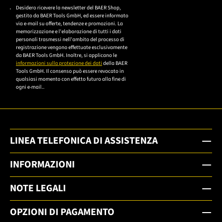
Bitte geben Sie eine gültige E-Mail-Adresse ein.
Desidero ricevere la newsletter del BAER Shop,
Bitte akzeptieren Sie
gestito da BAER Tools GmbH, ed essere informato
die
via e-mail su offerte, tendenze e promozioni. La
memorizzazione e l'elaborazione di tutti i dati
Datenschutzerklärung,
personali trasmessi nell'ambito del processo di
um sich anzumelden.
registrazione vengono effettuate esclusivamente
da BAER Tools GmbH. Inoltre, si applicano le
informazioni sulla protezione dei dati
della BAER
Tools GmbH. Il consenso può essere revocato in
qualsiasi momento con effetto futuro alla fine di
ogni e-mail..
LINEA TELEFONICA DI ASSISTENZA
INFORMAZIONI
NOTE LEGALI
OPZIONI DI PAGAMENTO