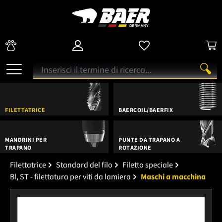
FILETTATRICE
BAERCOIL/BAERFIX
MANDRINI PER
PUNTE DA TRAPANO A
TRAPANO
ROTAZIONE
Filettatrice
Standard del filo
Filetto speciale
Bl, ST - filettatura per viti da lamiera
Maschi a macchina
Salta la galleria di immagini