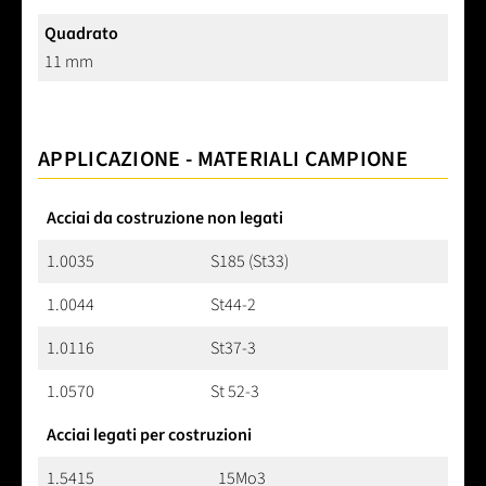
Quadrato
11 mm
APPLICAZIONE - MATERIALI CAMPIONE
Acciai da costruzione non legati
1.0035
S185 (St33)
1.0044
St44-2
1.0116
St37-3
1.0570
St 52-3
Acciai legati per costruzioni
1.5415
15Mo3