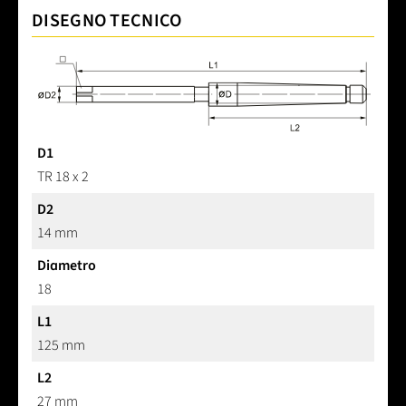
DISEGNO TECNICO
D1
TR 18 x 2
D2
14 mm
Diametro
18
L1
125 mm
L2
27 mm