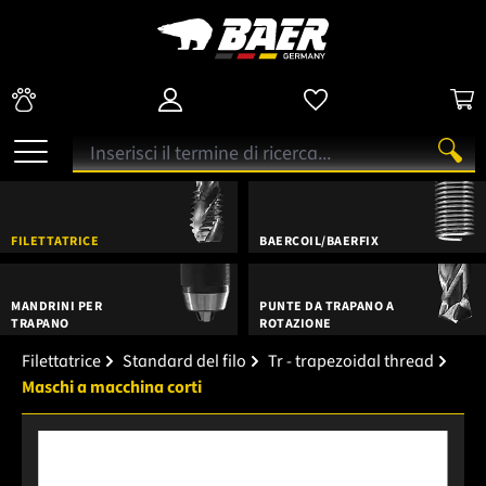
FILETTATRICE
BAERCOIL/BAERFIX
MANDRINI PER
PUNTE DA TRAPANO A
TRAPANO
ROTAZIONE
Filettatrice
Standard del filo
Tr - trapezoidal thread
Maschi a macchina corti
Salta la galleria di immagini