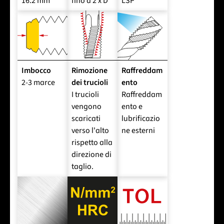
16.2 mm
fino a 2 x D
LSP
Imbocco
Rimozione
Raffreddam
2-3 marce
dei trucioli
ento
I trucioli
Raffreddam
vengono
ento e
scaricati
lubrificazio
verso l'alto
ne esterni
rispetto alla
direzione di
taglio.