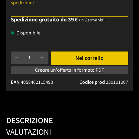
spedizione
Spedizione gratuita da 39 €
(in Germania)
Disponibile
Quantità del prodotto: inserisci la quantità desiderata o usa 
Nel carrello
Creare un'offerta in formato PDF
EAN
4058462115493
Codice prod
230101007
DESCRIZIONE
VALUTAZIONI