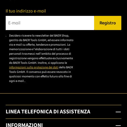
Il tuo indirizzo e-mail
Registro
Bitte geben Sie eine gültige E-Mail-Adresse ein.
Desidero ricevere la newsletter del BAER Shop,
Bitte akzeptieren Sie
gestito da BAER Tools GmbH, ed essere informato
die
via e-mail su offerte, tendenze e promozioni. La
memorizzazione e l'elaborazione di tutti i dati
Datenschutzerklärung,
personali trasmessi nell'ambito del processo di
um sich anzumelden.
registrazione vengono effettuate esclusivamente
da BAER Tools GmbH. Inoltre, si applicano le
informazioni sulla protezione dei dati
della BAER
Tools GmbH. Il consenso può essere revocato in
qualsiasi momento con effetto futuro alla fine di
ogni e-mail..
LINEA TELEFONICA DI ASSISTENZA
INFORMAZIONI