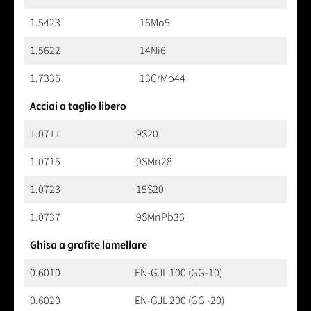
1.5423
16Mo5
1.5622
14Ni6
1.7335
13CrMo44
Acciai a taglio libero
1.0711
9S20
1.0715
9SMn28
1.0723
15S20
1.0737
9SMnPb36
Ghisa a grafite lamellare
0.6010
EN-GJL 100 (GG-10)
0.6020
EN-GJL 200 (GG -20)