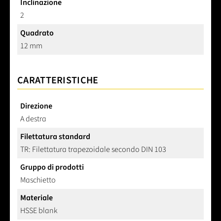
Inclinazione
2
Quadrato
12 mm
CARATTERISTICHE
Direzione
A destra
Filettatura standard
TR: Filettatura trapezoidale secondo DIN 103
Gruppo di prodotti
Maschietto
Materiale
HSSE blank