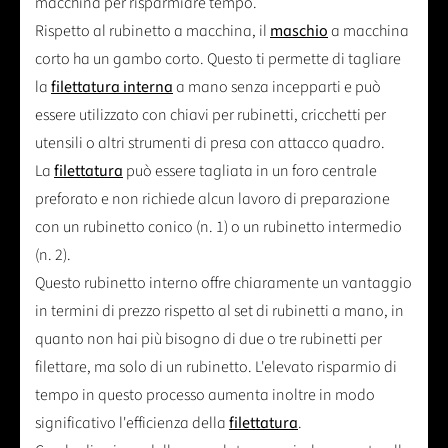
macchina per risparmiare tempo.
Rispetto al rubinetto a macchina, il
maschio
a macchina
corto ha un gambo corto. Questo ti permette di tagliare
la
filettatura interna
a mano senza incepparti e può
essere utilizzato con chiavi per rubinetti, cricchetti per
utensili o altri strumenti di presa con attacco quadro.
La
filettatura
può essere tagliata in un foro centrale
preforato e non richiede alcun lavoro di preparazione
con un rubinetto conico (n. 1) o un rubinetto intermedio
(n. 2).
Questo rubinetto interno offre chiaramente un vantaggio
in termini di prezzo rispetto al set di rubinetti a mano, in
quanto non hai più bisogno di due o tre rubinetti per
filettare, ma solo di un rubinetto. L'elevato risparmio di
tempo in questo processo aumenta inoltre in modo
significativo l'efficienza della
filettatura
.