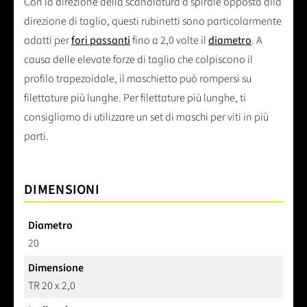
Con la direzione della scanalatura a spirale opposta alla
direzione di taglio, questi rubinetti sono particolarmente
adatti per
fori passanti
fino a 2,0 volte il
diametro
. A
causa delle elevate forze di taglio che colpiscono il
profilo trapezoidale, il maschietto può rompersi su
filettature più lunghe. Per filettature più lunghe, ti
consigliamo di utilizzare un set di maschi per viti in più
parti.
DIMENSIONI
Diametro
20
Dimensione
TR 20 x 2,0