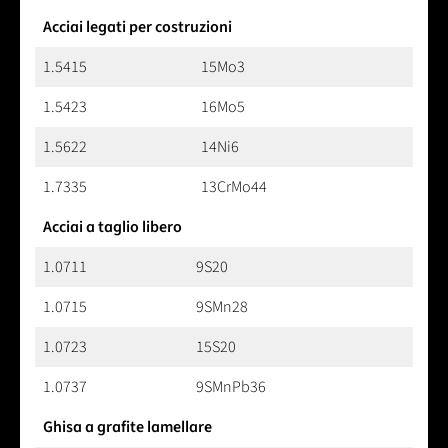
Acciai legati per costruzioni
1.5415
15Mo3
1.5423
16Mo5
1.5622
14Ni6
1.7335
13CrMo44
Acciai a taglio libero
1.0711
9S20
1.0715
9SMn28
1.0723
15S20
1.0737
9SMnPb36
Ghisa a grafite lamellare