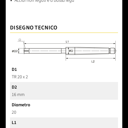
Acciai non legati e a bassa lega
DISEGNO TECNICO
D1
TR 20 x 2
D2
16 mm
Diametro
20
L1