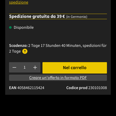
spedizione
Spedizione gratuita da 39 €
(in Germania)
Disponibile
Scadenza:
2 Tage 17 Stunden 40 Minuten
, spedizioni
für
2 Tage
Quantità del prodotto: inserisci la quantità desiderata o usa 
Nel carrello
Creare un'offerta in formato PDF
EAN
4058462115424
Codice prod
230101008