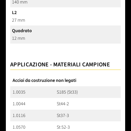
140 mm
L2
27 mm
Quadrato
12 mm
APPLICAZIONE - MATERIALI CAMPIONE
Acciai da costruzione non legati
1.0035
S185 (St33)
1.0044
St44-2
1.0116
St37-3
1.0570
St 52-3