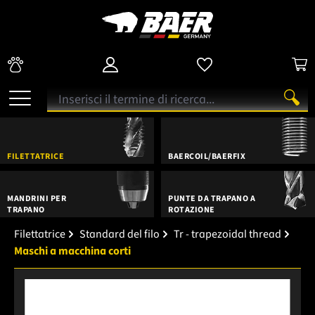
FILETTATRICE
BAERCOIL/BAERFIX
MANDRINI PER
PUNTE DA TRAPANO A
TRAPANO
ROTAZIONE
Filettatrice
Standard del filo
Tr - trapezoidal thread
Maschi a macchina corti
Salta la galleria di immagini