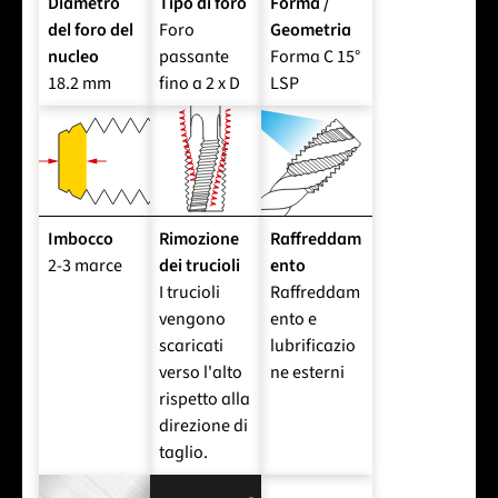
Diametro
Tipo di foro
Forma /
del foro del
Foro
Geometria
nucleo
passante
Forma C 15°
18.2 mm
fino a 2 x D
LSP
Imbocco
Rimozione
Raffreddam
2-3 marce
dei trucioli
ento
I trucioli
Raffreddam
vengono
ento e
scaricati
lubrificazio
verso l'alto
ne esterni
rispetto alla
direzione di
taglio.