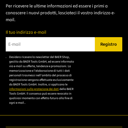
Per ricevere le ultime informazioni ed essere i primi a
conoscere i nuovi prodotti, lasciateci il vostro indirizzo e-
mail.
Il tuo indirizzo e-mail
Registro
Bitte geben Sie eine gültige E-Mail-Adresse ein.
Desidero ricevere la newsletter del BAER Shop,
Bitte akzeptieren Sie
gestito da BAER Tools GmbH, ed essere informato
die
via e-mail su offerte, tendenze e promozioni. La
memorizzazione e l'elaborazione di tutti i dati
Datenschutzerklärung,
personali trasmessi nell'ambito del processo di
um sich anzumelden.
registrazione vengono effettuate esclusivamente
da BAER Tools GmbH. Inoltre, si applicano le
informazioni sulla protezione dei dati
della BAER
Tools GmbH. Il consenso può essere revocato in
qualsiasi momento con effetto futuro alla fine di
ogni e-mail..