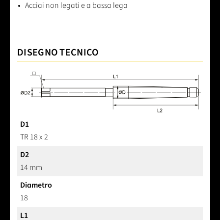
Acciai non legati e a bassa lega
DISEGNO TECNICO
D1
TR 18 x 2
D2
14 mm
Diametro
18
L1