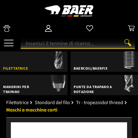
FILETTATRICE
BAERCOIL/BAERFIX
MANDRINI PER
PUNTE DA TRAPANO A
TRAPANO
ROTAZIONE
Filettatrice
Standard del filo
Tr - trapezoidal thread
Maschi a macchina corti
Salta la galleria di immagini