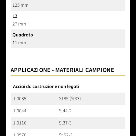
125 mm
L2
27 mm
Quadrato
11 mm
APPLICAZIONE - MATERIALI CAMPIONE
Acciai da costruzione non legati
1.0035
S185 (St33)
1.0044
St44-2
1.0116
St37-3
1.0570
St 52-3