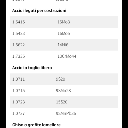
Acciai legati per costruzioni
1.5415
15Mo3
1.5423
16Mo5
1.5622
14Ni6
1.7335
13CrMo44
Acciai a taglio libero
1.0711
9S20
1.0715
9SMn28
1.0723
15S20
1.0737
9SMnPb36
Ghisa a grafite lamellare