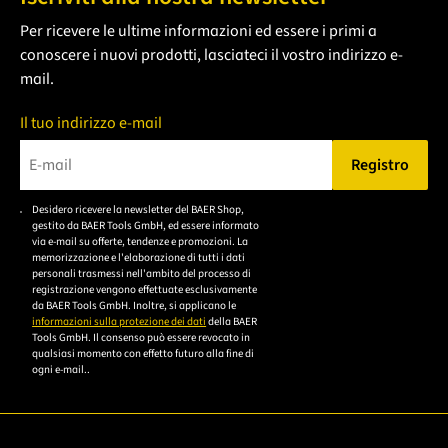
Per ricevere le ultime informazioni ed essere i primi a
conoscere i nuovi prodotti, lasciateci il vostro indirizzo e-
mail.
Il tuo indirizzo e-mail
Registro
Bitte geben Sie eine gültige E-Mail-Adresse ein.
Desidero ricevere la newsletter del BAER Shop,
Bitte akzeptieren Sie
gestito da BAER Tools GmbH, ed essere informato
die
via e-mail su offerte, tendenze e promozioni. La
memorizzazione e l'elaborazione di tutti i dati
Datenschutzerklärung,
personali trasmessi nell'ambito del processo di
um sich anzumelden.
registrazione vengono effettuate esclusivamente
da BAER Tools GmbH. Inoltre, si applicano le
informazioni sulla protezione dei dati
della BAER
Tools GmbH. Il consenso può essere revocato in
qualsiasi momento con effetto futuro alla fine di
ogni e-mail..