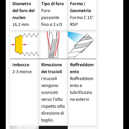
Diametro
Tipo di foro
Forma /
del foro del
Foro
Geometria
nucleo
passante
Forma C 15°
16.2 mm
fino a 2 x D
RSP
Imbocco
Rimozione
Raffreddam
2-3 marce
dei trucioli
ento
I trucioli
Raffreddam
vengono
ento e
scaricati
lubrificazio
verso l'alto
ne esterni
rispetto alla
direzione di
taglio.