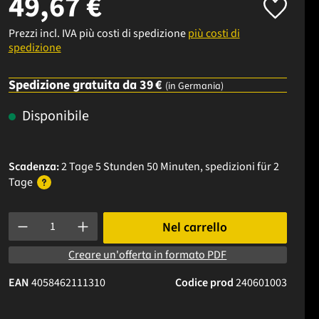
49,67 €
Prezzi incl. IVA più costi di spedizione
più costi di
spedizione
Spedizione gratuita da 39 €
(in Germania)
Disponibile
Scadenza:
2 Tage 5 Stunden 50 Minuten
, spedizioni
für 2
Tage
Quantità del prodotto: inserisci la quantità desiderata o usa i p
Nel carrello
Creare un'offerta in formato PDF
EAN
4058462111310
Codice prod
240601003