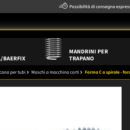
Possibilità di consegna espres
MANDRINI PER
/BAERFIX
TRAPANO
icana per tubi
Maschi a macchina corti
Forma C a spirale - for