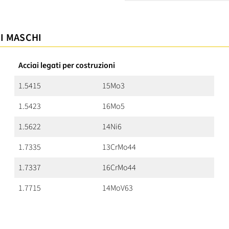
 I MASCHI
Acciai legati per costruzioni
1.5415
15Mo3
1.5423
16Mo5
1.5622
14Ni6
1.7335
13CrMo44
1.7337
16CrMo44
1.7715
14MoV63