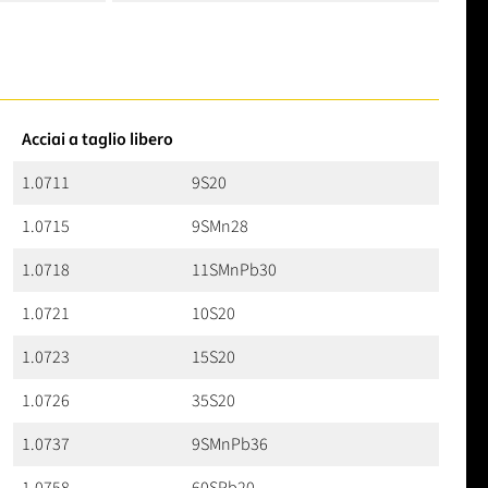
Acciai a taglio libero
1.0711
9S20
1.0715
9SMn28
1.0718
11SMnPb30
1.0721
10S20
1.0723
15S20
1.0726
35S20
1.0737
9SMnPb36