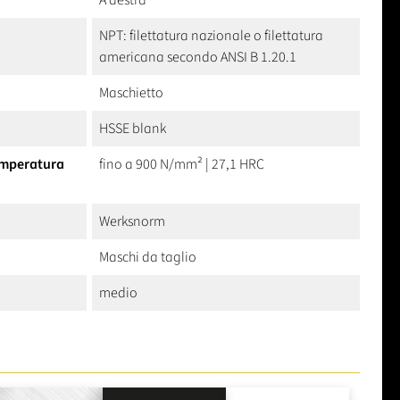
A destra
NPT: filettatura nazionale o filettatura
americana secondo ANSI B 1.20.1
Maschietto
HSSE blank
temperatura
fino a 900 N/mm² | 27,1 HRC
Werksnorm
Maschi da taglio
medio