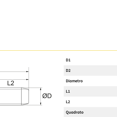
D1
D2
Diametro
L1
L2
Quadrato