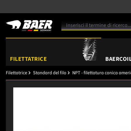
FILETTATRICE
BAERCOIL
Filettatrice
Standard del filo
NPT - filettatura conica amer
Salta la galleria di immagini