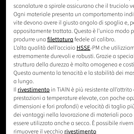
scanalature a spirale assicurano che il truciolo v
Ogni materiale presenta un comportamento indivi
vite devono avere il giusto angolo di spoglia e, pe
appositamente trattata. Questo è l'unico modo pe
produrre una
filettatura
fedele al calibro.
L'alta qualità dell'acciaio
HSSE
-PM che utilizziam
estremamente durevoli e robusti. Grazie a speciali
struttura della durezza è molto omogenea e costit
Questo aumenta la tenacità e la stabilità dei mas
a lungo.
Il
rivestimento
in TiAlN è più resistente all'attrito
prestazioni a temperature elevate, con poche opz
dimensioni e fori profondi) e velocità di taglio p
dei vantaggi nella lavorazione di materiali poco l
essere utilizzato anche a secco. È possibile riverni
rimuovere il vecchio
rivestimento