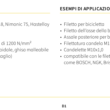
ESEMPI DI APPLICAZIO
18, Nimonic 75, Hastelloy
Filetto per bicicletta
Filetto dell'asse della b
Assale posteriore per b
mo di 1200 N/mm²
Filettatura candela M1
roidale, ghisa malleabile
Candelette M10x1,0
taglio)
compatibile con le file
come BOSCH, NGK, Bris
D1