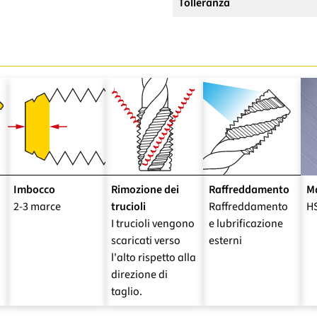
Tolleranza
Imbocco
Rimozione dei
Raffreddamento
Ma
2-3 marce
trucioli
Raffreddamento
H
I trucioli vengono
e lubrificazione
scaricati verso
esterni
l'alto rispetto alla
direzione di
taglio.