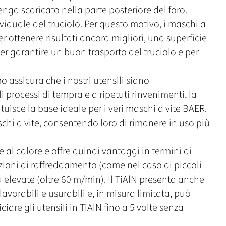
enga scaricato nella parte posteriore del foro.
duale del truciolo. Per questo motivo, i maschi a
r ottenere risultati ancora migliori, una superficie
r garantire un buon trasporto del truciolo e per
o assicura che i nostri utensili siano
 processi di tempra e a ripetuti rinvenimenti, la
uisce la base ideale per i veri maschi a vite BAER.
chi a vite, consentendo loro di rimanere in uso più
 e al calore e offre quindi vantaggi in termini di
ioni di raffreddamento (come nel caso di piccoli
iù elevate (oltre 60 m/min). Il TiAlN presenta anche
avorabili e usurabili e, in misura limitata, può
ciare gli utensili in TiAlN fino a 5 volte senza