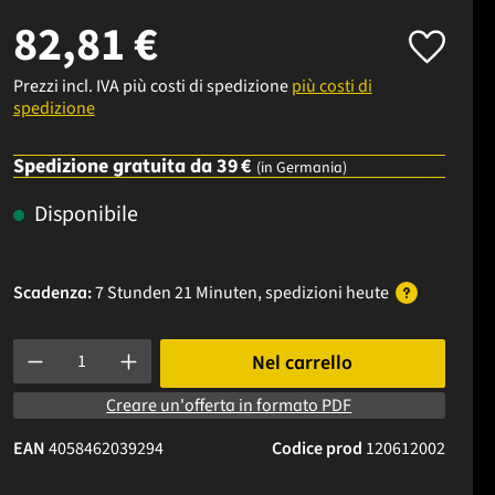
82,81 €
Prezzi incl. IVA più costi di spedizione
più costi di
spedizione
Spedizione gratuita da 39 €
(in Germania)
Disponibile
Scadenza:
7 Stunden 21 Minuten
, spedizioni
heute
Quantità del prodotto: inserisci la quantità desiderata o usa i p
Nel carrello
Creare un'offerta in formato PDF
EAN
4058462039294
Codice prod
120612002