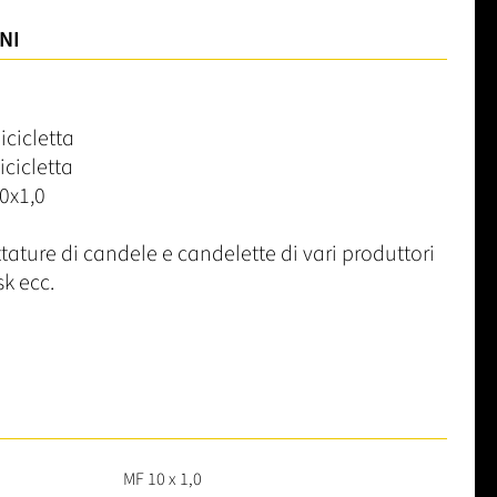
NI
icicletta
icicletta
0x1,0
ttature di candele e candelette di vari produttori
k ecc.
MF 10 x 1,0