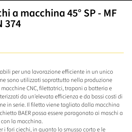
i a macchina 45° SP - MF
N 374
abili per una lavorazione efficiente in un unico
e sono utilizzati soprattutto nella produzione
in macchine CNC, filettatrici, trapani a batteria e
rizzati da un'elevata efficienza e da bassi costi di
e in serie. Il filetto viene tagliato dalla macchina
schietto BAER possa essere paragonato ai maschi a
o con la macchina.
 i fori ciechi, in quanto lo smusso corto e le