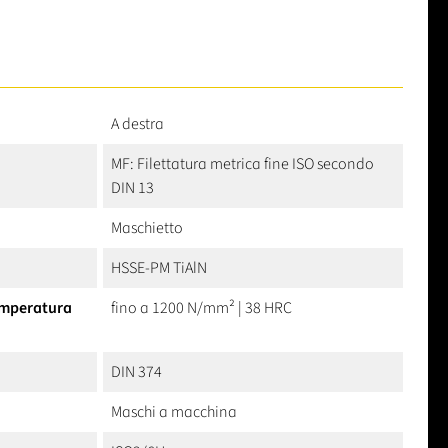
A destra
MF: Filettatura metrica fine ISO secondo
DIN 13
Maschietto
HSSE-PM TiAlN
temperatura
fino a 1200 N/mm² | 38 HRC
DIN 374
Maschi a macchina