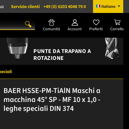
sa
Servizio clienti
+49 (0) 6203 4048 79 0
Italiano
Comunità
Account
Preferiti
Carrello
PUNTE DA TRAPANO A
ROTAZIONE
peciali
BAER HSSE-PM-TiAlN Maschi a
macchina 45° SP - MF 10 x 1,0 -
leghe speciali DIN 374