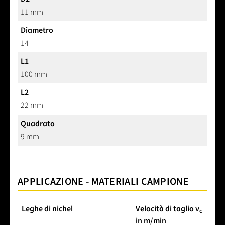
11 mm
Diametro
14
L1
100 mm
L2
22 mm
Quadrato
9 mm
APPLICAZIONE - MATERIALI CAMPIONE
Leghe di nichel
Velocità di taglio v
c
in m/min