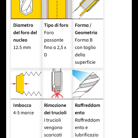
Diametro
Tipo di foro
Forma /
del foro del
Foro
Geometria
nucleo
passante
Forma B
12.5 mm
fino a 2,5 x
con taglio
D
della
superficie
Imbocco
Rimozione
Raffreddam
4-5 marce
dei trucioli
ento
I trucioli
Raffreddam
vengono
ento e
scaricati
lubrificazio