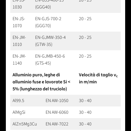
1030
(GGG40)
EN-JS-
EN-GJS-700-2
20 - 25
1070
(GGG70)
EN-JM-
EN-GJMW-350-4
20 - 25
1010
(GTW-35)
EN-JM-
EN-GJMB-450-6
20 - 25
1140
(GTS-45)
Alluminio puro, leghe di
Velocità di taglio v
c
alluminio fuse e lavorate Si <
in m/min
5% (lunghezza del truciolo)
Al99.5
EN AW-1050
30 - 40
AlMgSi
EN AW-6060
30 - 40
AlZn5Mg3Cu
EN AW-7022
30 - 40