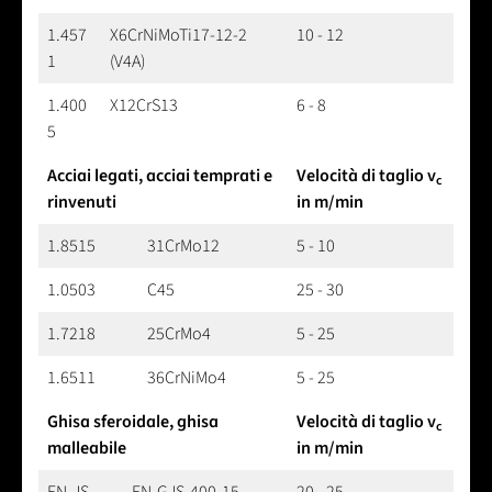
1.457
X6CrNiMoTi17-12-2
10 - 12
1
(V4A)
1.400
X12CrS13
6 - 8
5
Acciai legati, acciai temprati e
Velocità di taglio v
c
rinvenuti
in m/min
1.8515
31CrMo12
5 - 10
1.0503
C45
25 - 30
1.7218
25CrMo4
5 - 25
1.6511
36CrNiMo4
5 - 25
Ghisa sferoidale, ghisa
Velocità di taglio v
c
malleabile
in m/min
EN-JS-
EN-GJS-400-15
20 - 25