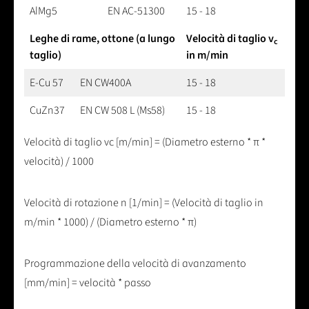
AlMg5
EN AC-51300
15 - 18
Leghe di rame, ottone (a lungo
Velocità di taglio v
c
taglio)
in m/min
E-Cu 57
EN CW400A
15 - 18
CuZn37
EN CW 508 L (Ms58)
15 - 18
Velocità di taglio vc [m/min] = (Diametro esterno * π *
velocità) / 1000
Velocità di rotazione n [1/min] = (Velocità di taglio in
m/min * 1000) / (Diametro esterno * π)
Programmazione della velocità di avanzamento
[mm/min] = velocità * passo