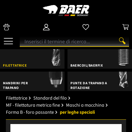
FILETTATRICE
BAERCOIL/BAERFIX
MANDRINI PER
PUNTE DA TRAPANO A
TRAPANO
ROTAZIONE
Filettatrice
Standard del filo
MF - filettatura metrica fine
Maschi a macchina
Forma B - foro passante
per leghe speciali
Salta la galleria di immagini