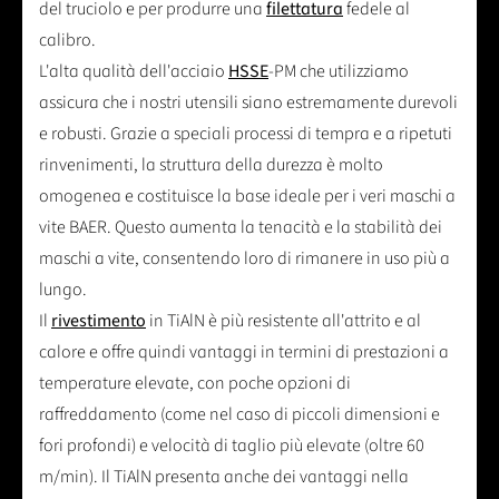
del truciolo e per produrre una
filettatura
fedele al
calibro.
L'alta qualità dell'acciaio
HSSE
-PM che utilizziamo
assicura che i nostri utensili siano estremamente durevoli
e robusti. Grazie a speciali processi di tempra e a ripetuti
rinvenimenti, la struttura della durezza è molto
omogenea e costituisce la base ideale per i veri maschi a
vite BAER. Questo aumenta la tenacità e la stabilità dei
maschi a vite, consentendo loro di rimanere in uso più a
lungo.
Il
rivestimento
in TiAlN è più resistente all'attrito e al
calore e offre quindi vantaggi in termini di prestazioni a
temperature elevate, con poche opzioni di
raffreddamento (come nel caso di piccoli dimensioni e
fori profondi) e velocità di taglio più elevate (oltre 60
m/min). Il TiAlN presenta anche dei vantaggi nella