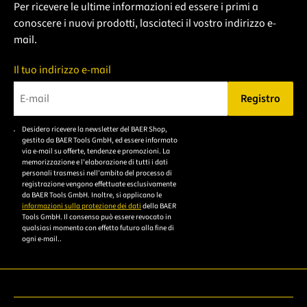
Per ricevere le ultime informazioni ed essere i primi a
conoscere i nuovi prodotti, lasciateci il vostro indirizzo e-
mail.
Il tuo indirizzo e-mail
Registro
Bitte geben Sie eine gültige E-Mail-Adresse ein.
Desidero ricevere la newsletter del BAER Shop,
Bitte akzeptieren Sie
gestito da BAER Tools GmbH, ed essere informato
die
via e-mail su offerte, tendenze e promozioni. La
memorizzazione e l'elaborazione di tutti i dati
Datenschutzerklärung,
personali trasmessi nell'ambito del processo di
um sich anzumelden.
registrazione vengono effettuate esclusivamente
da BAER Tools GmbH. Inoltre, si applicano le
informazioni sulla protezione dei dati
della BAER
Tools GmbH. Il consenso può essere revocato in
qualsiasi momento con effetto futuro alla fine di
ogni e-mail..