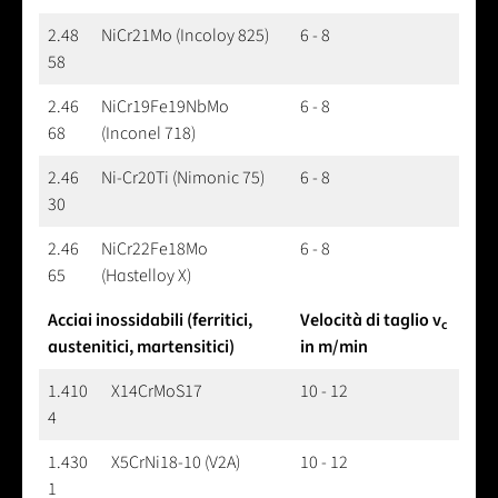
2.48
NiCr21Mo (Incoloy 825)
6 - 8
58
2.46
NiCr19Fe19NbMo
6 - 8
68
(Inconel 718)
2.46
Ni-Cr20Ti (Nimonic 75)
6 - 8
30
2.46
NiCr22Fe18Mo
6 - 8
65
(Hastelloy X)
Acciai inossidabili (ferritici,
Velocità di taglio v
c
austenitici, martensitici)
in m/min
1.410
X14CrMoS17
10 - 12
4
1.430
X5CrNi18-10 (V2A)
10 - 12
1