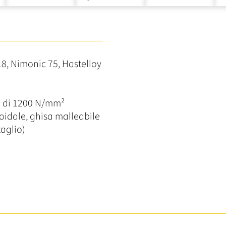
18, Nimonic 75, Hastelloy
mo di 1200 N/mm²
roidale, ghisa malleabile
taglio)