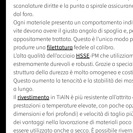
scanalature diritte e la punta a spirale assicurano
dal foro.
Ogni materiale presenta un comportamento indivi
vite devono avere il giusto angolo di spoglia e, pe
appositamente trattata. Questo è l'unico modo pe
produrre una
filettatura
fedele al calibro.
L'alta qualità dell'acciaio
HSSE
-PM che utilizziam
estremamente durevoli e robusti. Grazie a speciali
struttura della durezza è molto omogenea e costit
Questo aumenta la tenacità e la stabilità dei mas
a lungo.
Il
rivestimento
in TiAlN è più resistente all'attrito
prestazioni a temperature elevate, con poche opz
dimensioni e fori profondi) e velocità di taglio p
dei vantaggi nella lavorazione di materiali poco l
essere utilizzato anche a secco. È possibile riverni