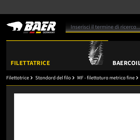
FILETTATRICE
BAERCOIL
Filettatrice
Standard del filo
MF - filettatura metrica fine
Salta la galleria di immagini