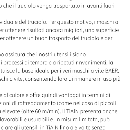
 che il truciolo venga trasportato in avanti fuori
duale del truciolo. Per questo motivo, i maschi a
r ottenere risultati ancora migliori, una superficie
r ottenere un buon trasporto del truciolo e per
o assicura che i nostri utensili siano
 processi di tempra e a ripetuti rinvenimenti, la
uisce la base ideale per i veri maschi a vite BAER.
chi a vite, consentendo loro di rimanere in uso più
 e al calore e offre quindi vantaggi in termini di
ioni di raffreddamento (come nel caso di piccoli
iù elevate (oltre 60 m/min). Il TiAlN presenta anche
avorabili e usurabili e, in misura limitata, può
ciare gli utensili in TiAlN fino a 5 volte senza