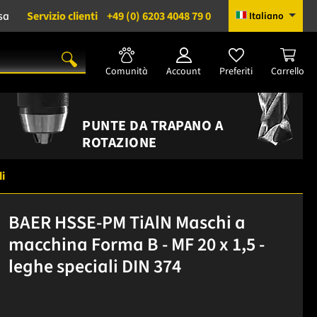
sa
Servizio clienti
+49 (0) 6203 4048 79 0
Italiano
Comunità
Account
Preferiti
Carrello
PUNTE DA TRAPANO A
ROTAZIONE
li
BAER HSSE-PM TiAlN Maschi a
macchina Forma B - MF 20 x 1,5 -
leghe speciali DIN 374