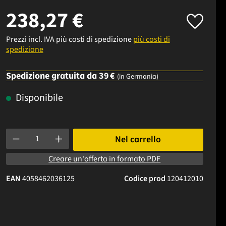
238,27 €
Prezzi incl. IVA più costi di spedizione
più costi di
spedizione
Spedizione gratuita da 39 €
(in Germania)
Disponibile
Quantità del prodotto: inserisci la quantità desiderata o usa i p
Nel carrello
Creare un'offerta in formato PDF
EAN
4058462036125
Codice prod
120412010