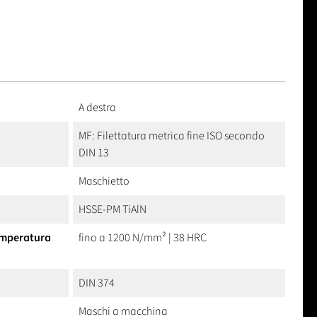
A destra
MF: Filettatura metrica fine ISO secondo
DIN 13
Maschietto
HSSE-PM TiAlN
temperatura
fino a 1200 N/mm² | 38 HRC
DIN 374
Maschi a macchina