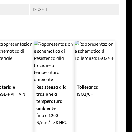
ISO2/6H
teriale
Resistenza alla
Tolleranza
SSE-PM TiAlN
trazione a
ISO2/6H
temperatura
ambiente
fino a 1200
N/mm² | 38 HRC