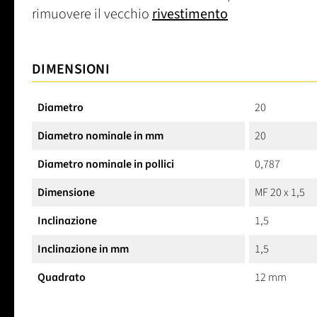
rimuovere il vecchio
rivestimento
DIMENSIONI
Diametro
20
Diametro nominale in mm
20
Diametro nominale in pollici
0,787
Dimensione
MF 20 x 1,5
Inclinazione
1,5
Inclinazione in mm
1,5
Quadrato
12 mm