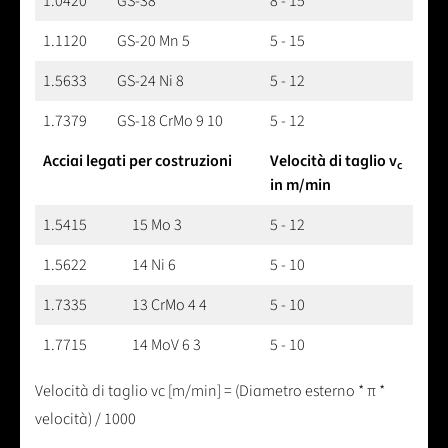
1.0420
GS-38
8 - 15
1.1120
GS-20 Mn 5
5 - 15
1.5633
GS-24 Ni 8
5 - 12
1.7379
GS-18 CrMo 9 10
5 - 12
Acciai legati per costruzioni
Velocità di taglio v
c
in m/min
1.5415
15 Mo 3
5 - 12
1.5622
14 Ni 6
5 - 10
1.7335
13 CrMo 4 4
5 - 10
1.7715
14 MoV 6 3
5 - 10
Velocità di taglio vc [m/min] = (Diametro esterno * π *
velocità) / 1000