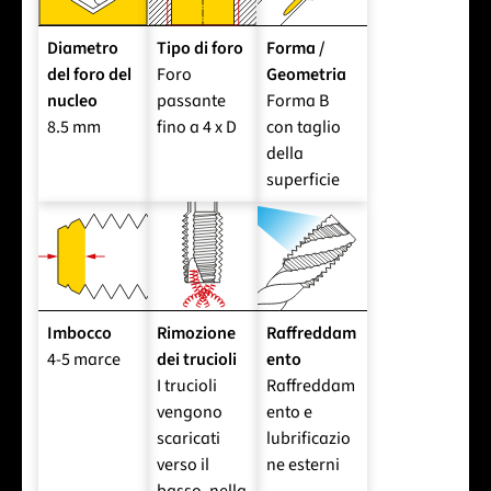
Diametro
Tipo di foro
Forma /
del foro del
Foro
Geometria
nucleo
passante
Forma B
8.5 mm
fino a 4 x D
con taglio
della
superficie
Imbocco
Rimozione
Raffreddam
4-5 marce
dei trucioli
ento
I trucioli
Raffreddam
vengono
ento e
scaricati
lubrificazio
verso il
ne esterni