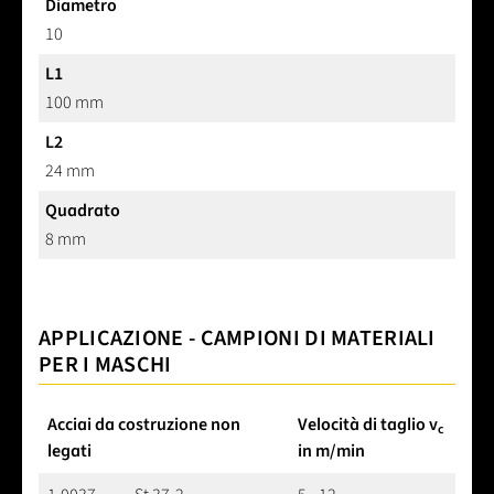
Diametro
10
L1
100 mm
L2
24 mm
Quadrato
8 mm
APPLICAZIONE - CAMPIONI DI MATERIALI
PER I MASCHI
Acciai da costruzione non
Velocità di taglio v
c
legati
in m/min