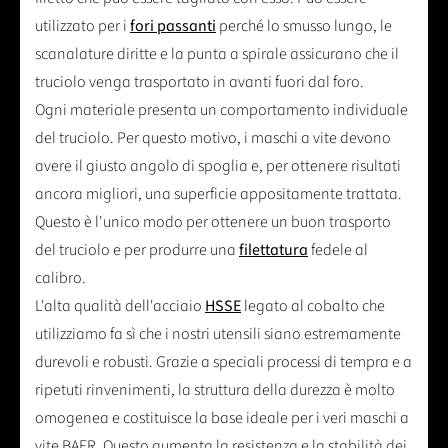
utilizzato per i
fori passanti
perché lo smusso lungo, le
scanalature diritte e la punta a spirale assicurano che il
truciolo venga trasportato in avanti fuori dal foro.
Ogni materiale presenta un comportamento individuale
del truciolo. Per questo motivo, i maschi a vite devono
avere il giusto angolo di spoglia e, per ottenere risultati
ancora migliori, una superficie appositamente trattata.
Questo è l'unico modo per ottenere un buon trasporto
del truciolo e per produrre una
filettatura
fedele al
calibro.
L'alta qualità dell'acciaio
HSSE
legato al cobalto che
utilizziamo fa sì che i nostri utensili siano estremamente
durevoli e robusti. Grazie a speciali processi di tempra e a
ripetuti rinvenimenti, la struttura della durezza è molto
omogenea e costituisce la base ideale per i veri maschi a
vite BAER. Questo aumenta la resistenza e la stabilità dei