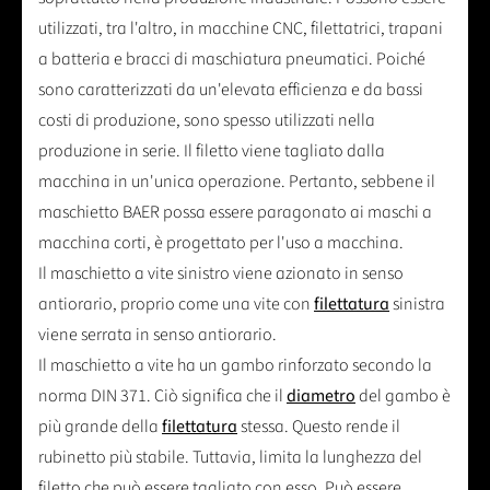
utilizzati, tra l'altro, in macchine CNC, filettatrici, trapani
a batteria e bracci di maschiatura pneumatici. Poiché
sono caratterizzati da un'elevata efficienza e da bassi
costi di produzione, sono spesso utilizzati nella
produzione in serie. Il filetto viene tagliato dalla
macchina in un'unica operazione. Pertanto, sebbene il
maschietto BAER possa essere paragonato ai maschi a
macchina corti, è progettato per l'uso a macchina.
Il maschietto a vite sinistro viene azionato in senso
antiorario, proprio come una vite con
filettatura
sinistra
viene serrata in senso antiorario.
Il maschietto a vite ha un gambo rinforzato secondo la
norma DIN 371. Ciò significa che il
diametro
del gambo è
più grande della
filettatura
stessa. Questo rende il
rubinetto più stabile. Tuttavia, limita la lunghezza del
filetto che può essere tagliato con esso. Può essere