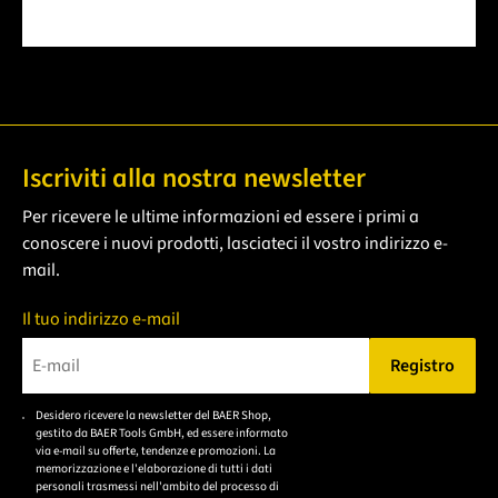
Iscriviti alla nostra newsletter
Per ricevere le ultime informazioni ed essere i primi a
conoscere i nuovi prodotti, lasciateci il vostro indirizzo e-
mail.
Il tuo indirizzo e-mail
Registro
Bitte geben Sie eine gültige E-Mail-Adresse ein.
Desidero ricevere la newsletter del BAER Shop,
Bitte akzeptieren Sie
gestito da BAER Tools GmbH, ed essere informato
die
via e-mail su offerte, tendenze e promozioni. La
memorizzazione e l'elaborazione di tutti i dati
Datenschutzerklärung,
personali trasmessi nell'ambito del processo di