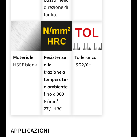
basso, nella
direzione di
taglio.
Materiale
Resistenza
Tolleranza
HSSE blank
alla
ISO2/6H
trazione a
temperatur
a ambiente
fino a 900
N/mm² |
27,1 HRC
APPLICAZIONI