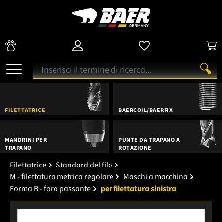
FILETTATRICE
BAERCOIL/BAERFIX
MANDRINI PER
PUNTE DA TRAPANO A
TRAPANO
ROTAZIONE
Filettatrice
Standard del filo
M - filettatura metrica regolare
Maschi a macchina
Forma B - foro passante
per filettatura sinistra
Salta la galleria di immagini