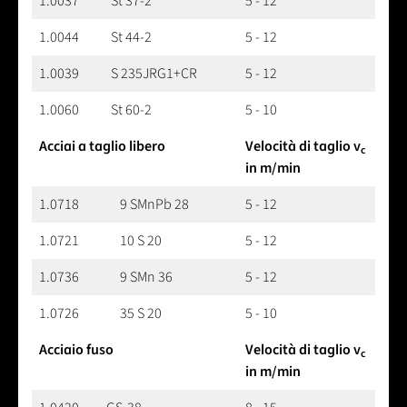
1.0037
St 37-2
5 - 12
1.0044
St 44-2
5 - 12
1.0039
S 235JRG1+CR
5 - 12
1.0060
St 60-2
5 - 10
Acciai a taglio libero
Velocità di taglio v
c
in m/min
1.0718
9 SMnPb 28
5 - 12
1.0721
10 S 20
5 - 12
1.0736
9 SMn 36
5 - 12
1.0726
35 S 20
5 - 10
Acciaio fuso
Velocità di taglio v
c
in m/min