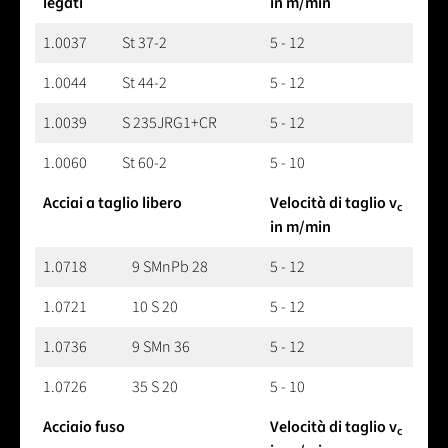
legati
in m/min
1.0037
St 37-2
5 - 12
1.0044
St 44-2
5 - 12
1.0039
S 235JRG1+CR
5 - 12
1.0060
St 60-2
5 - 10
Acciai a taglio libero
Velocità di taglio v
c
in m/min
1.0718
9 SMnPb 28
5 - 12
1.0721
10 S 20
5 - 12
1.0736
9 SMn 36
5 - 12
1.0726
35 S 20
5 - 10
Acciaio fuso
Velocità di taglio v
c