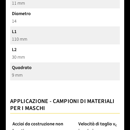
11 mm
Diametro
14
L1
110 mm
L2
30 mm
Quadrato
9 mm
APPLICAZIONE - CAMPIONI DI MATERIALI
PER I MASCHI
Acciai da costruzione non
Velocità di taglio v
c