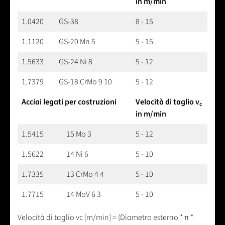
in m/min
1.0420
GS-38
8 - 15
1.1120
GS-20 Mn 5
5 - 15
1.5633
GS-24 Ni 8
5 - 12
1.7379
GS-18 CrMo 9 10
5 - 12
Acciai legati per costruzioni
Velocità di taglio v
c
in m/min
1.5415
15 Mo 3
5 - 12
1.5622
14 Ni 6
5 - 10
1.7335
13 CrMo 4 4
5 - 10
1.7715
14 MoV 6 3
5 - 10
Velocità di taglio vc [m/min] = (Diametro esterno * π *