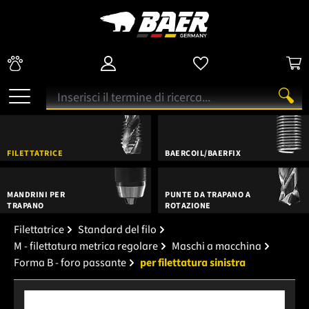
FILETTATRICE
BAERCOIL/BAERFIX
MANDRINI PER
PUNTE DA TRAPANO A
TRAPANO
ROTAZIONE
Filettatrice
Standard del filo
M - filettatura metrica regolare
Maschi a macchina
Forma B - foro passante
per filettatura sinistra
Salta la galleria di immagini