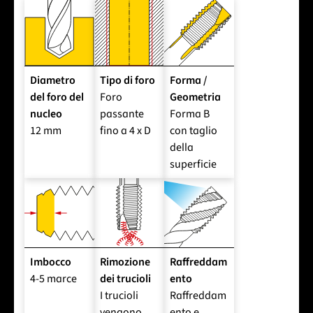
Diametro
Tipo di foro
Forma /
del foro del
Foro
Geometria
nucleo
passante
Forma B
12 mm
fino a 4 x D
con taglio
della
superficie
Imbocco
Rimozione
Raffreddam
4-5 marce
dei trucioli
ento
I trucioli
Raffreddam
vengono
ento e