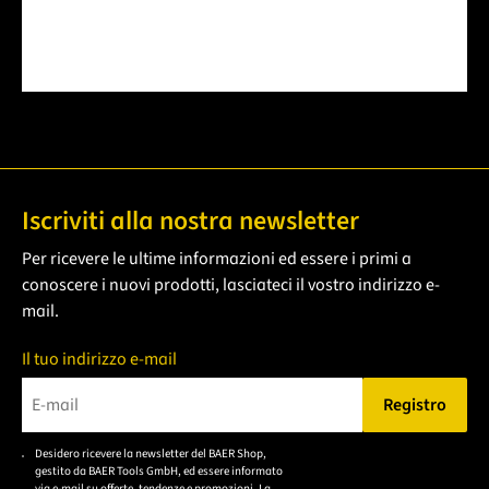
Iscriviti alla nostra newsletter
Per ricevere le ultime informazioni ed essere i primi a
conoscere i nuovi prodotti, lasciateci il vostro indirizzo e-
mail.
Il tuo indirizzo e-mail
Registro
Bitte geben Sie eine gültige E-Mail-Adresse ein.
Desidero ricevere la newsletter del BAER Shop,
Bitte akzeptieren Sie
gestito da BAER Tools GmbH, ed essere informato
die
via e-mail su offerte, tendenze e promozioni. La