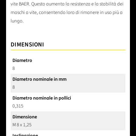
omogenea e costituisce la base ideale per i veri maschi a
vite BAER. Questo aumenta la resistenza e la stabilità dei
maschi a vite, consentendo loro di rimanere in uso più a
lungo.
DIMENSIONI
Diametro
8
Diametro nominale in mm
8
Diametro nominale in pollici
0,315
Dimensione
M 8 x 1,25