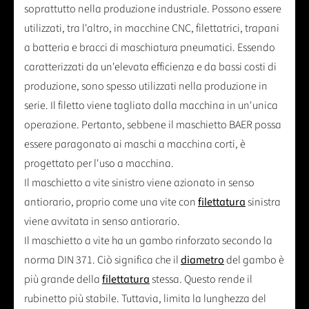
macchina. I maschi per macchine sono utilizzati
soprattutto nella produzione industriale. Possono essere
utilizzati, tra l'altro, in macchine CNC, filettatrici, trapani
a batteria e bracci di maschiatura pneumatici. Essendo
caratterizzati da un'elevata efficienza e da bassi costi di
produzione, sono spesso utilizzati nella produzione in
serie. Il filetto viene tagliato dalla macchina in un'unica
operazione. Pertanto, sebbene il maschietto BAER possa
essere paragonato ai maschi a macchina corti, è
progettato per l'uso a macchina.
Il maschietto a vite sinistro viene azionato in senso
antiorario, proprio come una vite con
filettatura
sinistra
viene avvitata in senso antiorario.
Il maschietto a vite ha un gambo rinforzato secondo la
norma DIN 371. Ciò significa che il
diametro
del gambo è
più grande della
filettatura
stessa. Questo rende il