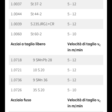
1.0037
St 37-2
5 - 12
1.0044
St 44-2
5 - 12
1.0039
S 235JRG1+CR
5 - 12
1.0060
St 60-2
5 - 10
Acciai a taglio libero
Velocità di taglio v
c
in m/min
1.0718
9 SMnPb 28
5 - 12
1.0721
10 S 20
5 - 12
1.0736
9 SMn 36
5 - 12
1.0726
35 S 20
5 - 10
Acciaio fuso
Velocità di taglio v
c
in m/min