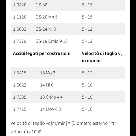
1.0420
GS-38
8 - 15
1.1120
GS-20 Mn 5
5 - 15
1.5633
GS-24 Ni 8
5 - 12
1.7379
GS-18 CrMo 9 10
5 - 12
Acciai legati per costruzioni
Velocità di taglio v
c
in m/min
1.5415
15 Mo 3
5 - 12
1.5622
14 Ni 6
5 - 10
1.7335
13 CrMo 4 4
5 - 10
1.7715
14 MoV 6 3
5 - 10
Velocità di taglio vc [m/min] = (Diametro esterno * π *