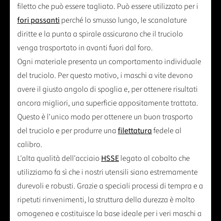
rubinetto più stabile. Tuttavia, limita la lunghezza del
filetto che può essere tagliato. Può essere utilizzato per i
fori passanti
perché lo smusso lungo, le scanalature
diritte e la punta a spirale assicurano che il truciolo
venga trasportato in avanti fuori dal foro.
Ogni materiale presenta un comportamento individuale
del truciolo. Per questo motivo, i maschi a vite devono
avere il giusto angolo di spoglia e, per ottenere risultati
ancora migliori, una superficie appositamente trattata.
Questo è l'unico modo per ottenere un buon trasporto
del truciolo e per produrre una
filettatura
fedele al
calibro.
L'alta qualità dell'acciaio
HSSE
legato al cobalto che
utilizziamo fa sì che i nostri utensili siano estremamente
durevoli e robusti. Grazie a speciali processi di tempra e a
ripetuti rinvenimenti, la struttura della durezza è molto