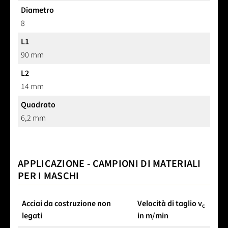
8 mm
Diametro
8
L1
90 mm
L2
14 mm
Quadrato
6,2 mm
APPLICAZIONE - CAMPIONI DI MATERIALI
PER I MASCHI
Acciai da costruzione non
Velocità di taglio v
c
legati
in m/min