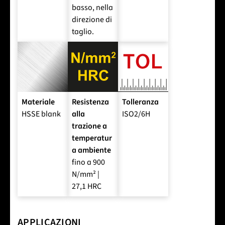
verso il
ne esterni
basso, nella
direzione di
taglio.
Materiale
Resistenza
Tolleranza
HSSE blank
alla
ISO2/6H
trazione a
temperatur
a ambiente
fino a 900
N/mm² |
27,1 HRC