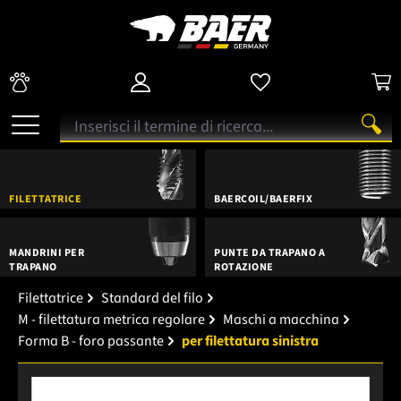
FILETTATRICE
BAERCOIL/BAERFIX
MANDRINI PER
PUNTE DA TRAPANO A
TRAPANO
ROTAZIONE
Filettatrice
Standard del filo
M - filettatura metrica regolare
Maschi a macchina
Forma B - foro passante
per filettatura sinistra
Salta la galleria di immagini