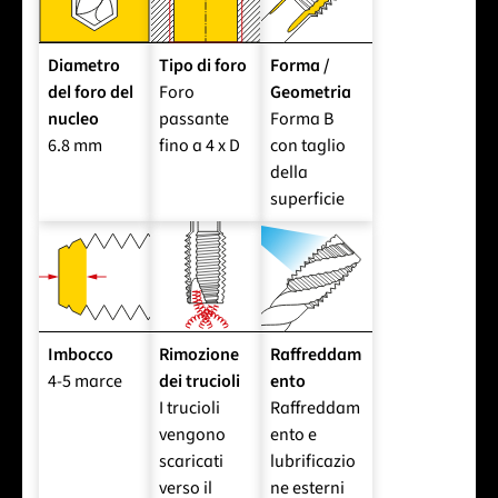
Diametro
Tipo di foro
Forma /
del foro del
Foro
Geometria
nucleo
passante
Forma B
6.8 mm
fino a 4 x D
con taglio
della
superficie
Imbocco
Rimozione
Raffreddam
4-5 marce
dei trucioli
ento
I trucioli
Raffreddam
vengono
ento e
scaricati
lubrificazio