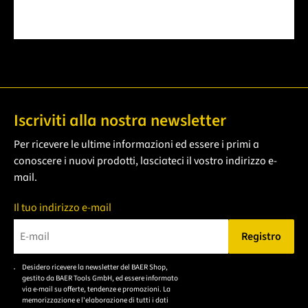
Iscriviti alla nostra newsletter
Per ricevere le ultime informazioni ed essere i primi a
conoscere i nuovi prodotti, lasciateci il vostro indirizzo e-
mail.
Il tuo indirizzo e-mail
Registro
Bitte geben Sie eine gültige E-Mail-Adresse ein.
Desidero ricevere la newsletter del BAER Shop,
Bitte akzeptieren Sie
gestito da BAER Tools GmbH, ed essere informato
die
via e-mail su offerte, tendenze e promozioni. La