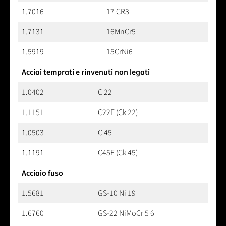
1.7016
17 CR3
1.7131
16MnCr5
1.5919
15CrNi6
Acciai temprati e rinvenuti non legati
1.0402
C 22
1.1151
C22E (Ck 22)
1.0503
C 45
1.1191
C45E (Ck 45)
Acciaio fuso
1.5681
GS-10 Ni 19
1.6760
GS-22 NiMoCr 5 6