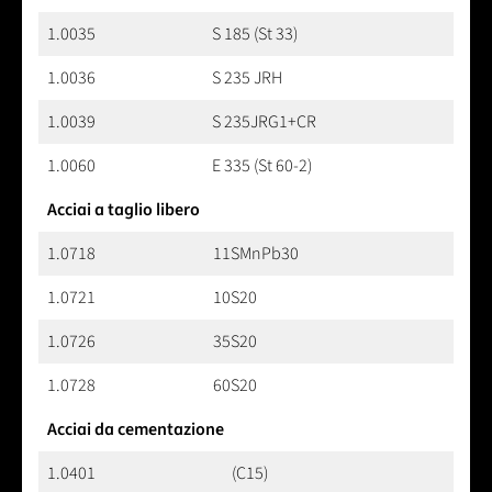
1.0035
S 185 (St 33)
1.0036
S 235 JRH
1.0039
S 235JRG1+CR
1.0060
E 335 (St 60-2)
Acciai a taglio libero
1.0718
11SMnPb30
1.0721
10S20
1.0726
35S20
1.0728
60S20
Acciai da cementazione
1.0401
(C15)