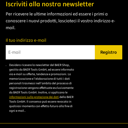
Iscriviti alla nostra newsletter
Per ricevere le ultime informazioni ed essere i primi a
conoscere i nuovi prodotti, lasciateci il vostro indirizzo e-
mail.
Il tuo indirizzo e-mail
Registro
Bitte geben Sie eine gültige E-Mail-Adresse ein.
Desidero ricevere la newsletter del BAER Shop,
Bitte akzeptieren Sie
gestito da BAER Tools GmbH, ed essere informato
die
via e-mail su offerte, tendenze e promozioni. La
memorizzazione e l'elaborazione di tutti i dati
Datenschutzerklärung,
personali trasmessi nell'ambito del processo di
um sich anzumelden.
registrazione vengono effettuate esclusivamente
da BAER Tools GmbH. Inoltre, si applicano le
informazioni sulla protezione dei dati
della BAER
Tools GmbH. Il consenso può essere revocato in
qualsiasi momento con effetto futuro alla fine di
ogni e-mail..