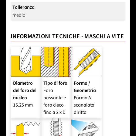
Tolleranza
medio
INFORMAZIONI TECNICHE - MASCHI A VITE
Diametro
Tipo di foro
Forma /
del foro del
Foro
Geometria
nucleo
passante e
Forma A
15.25 mm
foro cieco
scanalata
fino a 2 x D
diritta