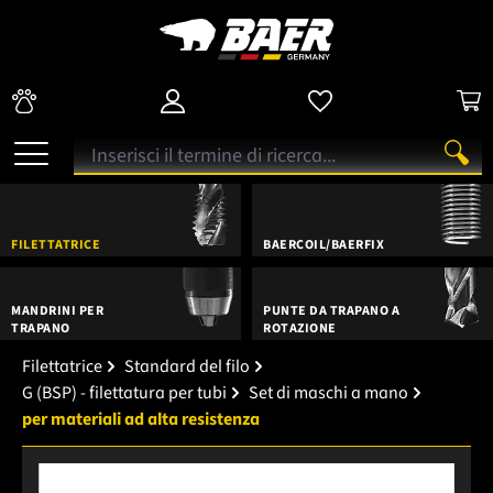
FILETTATRICE
BAERCOIL/BAERFIX
MANDRINI PER
PUNTE DA TRAPANO A
TRAPANO
ROTAZIONE
Filettatrice
Standard del filo
G (BSP) - filettatura per tubi
Set di maschi a mano
per materiali ad alta resistenza
Salta la galleria di immagini