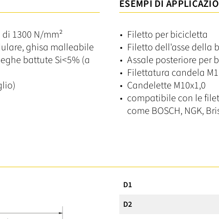
ESEMPI DI APPLICAZIO
mo di 1300 N/mm²
Filetto per bicicletta
dulare, ghisa malleabile
Filetto dell'asse della b
 leghe battute Si<5% (a
Assale posteriore per b
Filettatura candela M1
lio)
Candelette M10x1,0
compatibile con le file
come BOSCH, NGK, Bris
D1
D2