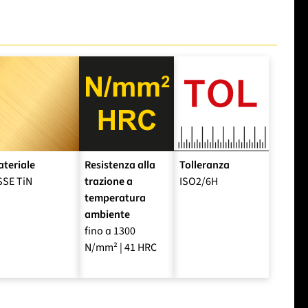
teriale
Resistenza alla
Tolleranza
SSE TiN
trazione a
ISO2/6H
temperatura
ambiente
fino a 1300
N/mm² | 41 HRC