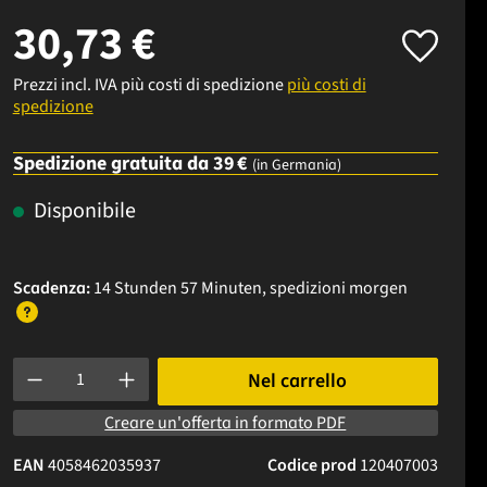
30,73 €
Prezzi incl. IVA più costi di spedizione
più costi di
spedizione
Spedizione gratuita da 39 €
(in Germania)
Disponibile
Scadenza:
14 Stunden 57 Minuten
, spedizioni
morgen
Quantità del prodotto: inserisci la quantità desiderata o usa i p
Nel carrello
Creare un'offerta in formato PDF
EAN
4058462035937
Codice prod
120407003