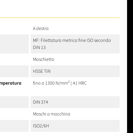
A destra
MF: Filettatura metrica fine ISO secondo
DIN 13
Maschietto
HSSE TiN
temperatura
fino a 1300 N/mm² | 41 HRC
DIN 374
Maschi a macchina
ISO2/6H