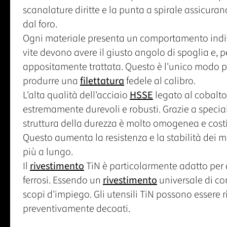
scanalature diritte e la punta a spirale assicurano
dal foro.
Ogni materiale presenta un comportamento indivi
vite devono avere il giusto angolo di spoglia e, pe
appositamente trattata. Questo è l'unico modo pe
produrre una
filettatura
fedele al calibro.
L'alta qualità dell'acciaio
HSSE
legato al cobalto 
estremamente durevoli e robusti. Grazie a speciali
struttura della durezza è molto omogenea e costit
Questo aumenta la resistenza e la stabilità dei m
più a lungo.
Il
rivestimento
TiN è particolarmente adatto per a
ferrosi. Essendo un
rivestimento
universale di co
scopi d'impiego. Gli utensili TiN possono essere r
preventivamente decoati.