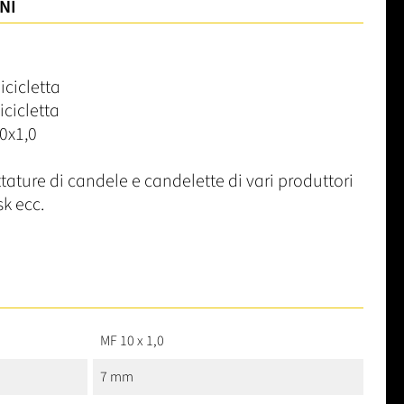
NI
icicletta
icicletta
0x1,0
ttature di candele e candelette di vari produttori
k ecc.
MF 10 x 1,0
7 mm