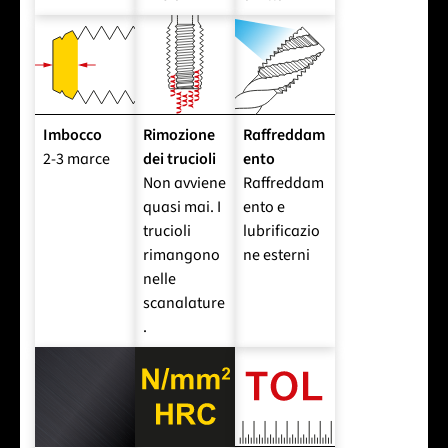
Imbocco
Rimozione
Raffreddam
2-3 marce
dei trucioli
ento
Non avviene
Raffreddam
quasi mai. I
ento e
trucioli
lubrificazio
rimangono
ne esterni
nelle
scanalature
.