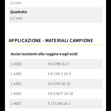
11 mm
Quadrato
2,7 mm
APPLICAZIONE - MATERIALI CAMPIONE
Acciai resistenti alla ruggine e agli acidi
1.4105
X 6 CrMo S 17
1.4305
X 8 CrNi S 18-9
1.4301
X 5 CrNi 18-10
1.4541
X 6 CrNiTi 18-10
1.4057
X 17 CrNi 16-2