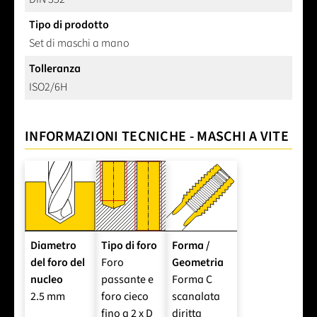
Tipo di prodotto
Set di maschi a mano
Tolleranza
ISO2/6H
INFORMAZIONI TECNICHE - MASCHI A VITE
Diametro
Tipo di foro
Forma /
del foro del
Foro
Geometria
nucleo
passante e
Forma C
2.5 mm
foro cieco
scanalata
fino a 2 x D
diritta