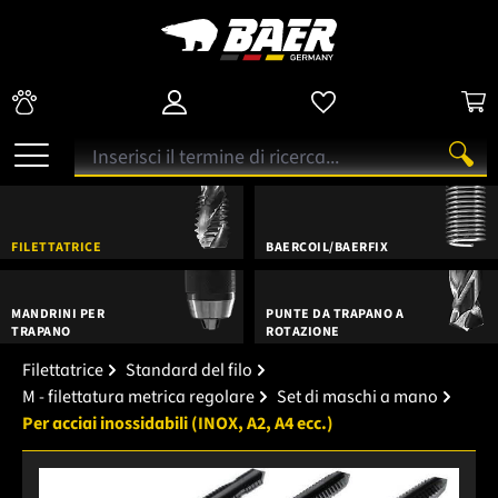
FILETTATRICE
BAERCOIL/BAERFIX
MANDRINI PER
PUNTE DA TRAPANO A
TRAPANO
ROTAZIONE
Filettatrice
Standard del filo
M - filettatura metrica regolare
Set di maschi a mano
Per acciai inossidabili (INOX, A2, A4 ecc.)
Salta la galleria di immagini