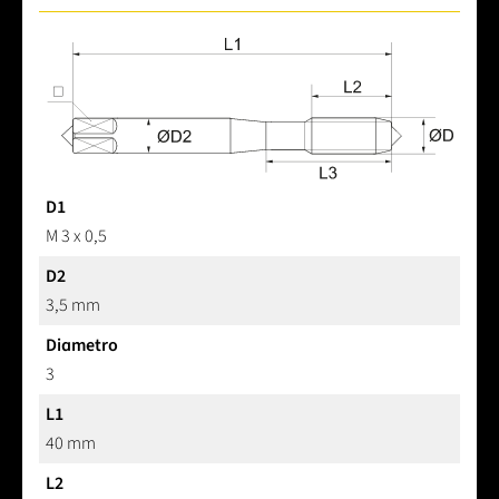
D1
M 3 x 0,5
D2
3,5 mm
Diametro
3
L1
40 mm
L2