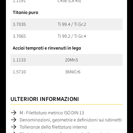
1.1191
C45E (Ck 45)
Titanio puro
3.7035
Ti 99.4 / Ti Gr.2
3.7065
Ti 99.2 / Ti Gr.4
Acciai temprati e rinvenuti in lega
1.1133
20Mn5
1.5710
36NiCr6
ULTERIORI INFORMAZIONI
M - Filettatura metrica ISO DIN 13
Denominazioni, geometrie e definizioni sui rubinetti
Tolleranze della filettatura interna