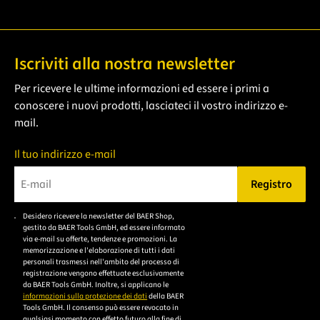
Iscriviti alla nostra newsletter
Per ricevere le ultime informazioni ed essere i primi a
conoscere i nuovi prodotti, lasciateci il vostro indirizzo e-
mail.
Il tuo indirizzo e-mail
Registro
Bitte geben Sie eine gültige E-Mail-Adresse ein.
Desidero ricevere la newsletter del BAER Shop,
Bitte akzeptieren Sie
gestito da BAER Tools GmbH, ed essere informato
die
via e-mail su offerte, tendenze e promozioni. La
memorizzazione e l'elaborazione di tutti i dati
Datenschutzerklärung,
personali trasmessi nell'ambito del processo di
um sich anzumelden.
registrazione vengono effettuate esclusivamente
da BAER Tools GmbH. Inoltre, si applicano le
informazioni sulla protezione dei dati
della BAER
Tools GmbH. Il consenso può essere revocato in
qualsiasi momento con effetto futuro alla fine di