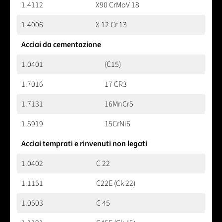
1.4112
X90 CrMoV 18
1.4006
X 12 Cr 13
Acciai da cementazione
1.0401
(C15)
1.7016
17 CR3
1.7131
16MnCr5
1.5919
15CrNi6
Acciai temprati e rinvenuti non legati
1.0402
C 22
1.1151
C22E (Ck 22)
1.0503
C 45